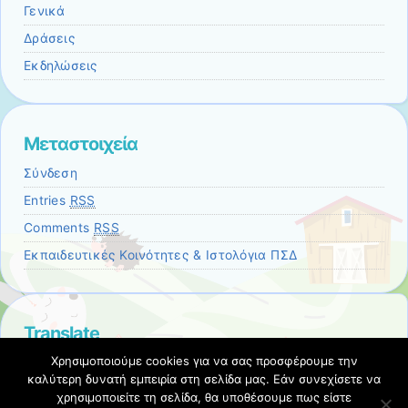
Γενικά
Δράσεις
Εκδηλώσεις
Μεταστοιχεία
Σύνδεση
Entries
RSS
Comments
RSS
Εκπαιδευτικές Κοινότητες & Ιστολόγια ΠΣΔ
Translate
Select
Χρησιμοποιούμε cookies για να σας προσφέρουμε την
a
καλύτερη δυνατή εμπειρία στη σελίδα μας. Εάν συνεχίσετε να
Translate
χρησιμοποιείτε τη σελίδα, θα υποθέσουμε πως είστε
language