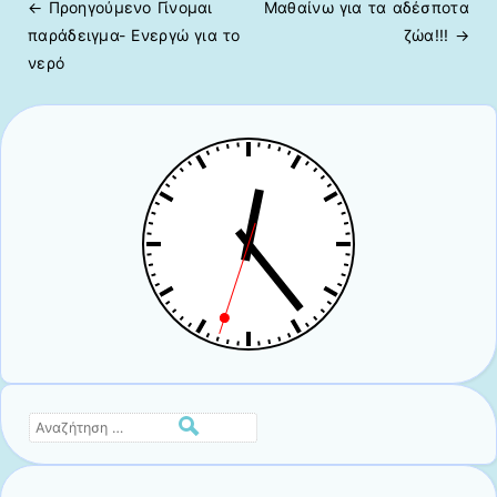
← Προηγούμενo
Γίνομαι
Μαθαίνω για τα αδέσποτα
Πλοήγηση άρθρων
παράδειγμα- Ενεργώ για το
ζώα!!!
→
νερό
Αναζήτηση