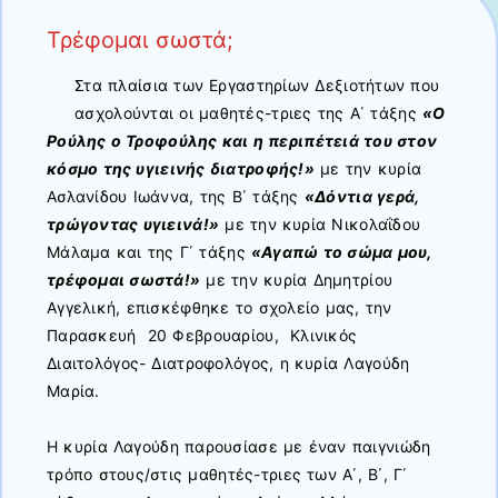
Τρέφομαι σωστά;
Στα πλαίσια των Εργαστηρίων Δεξιοτήτων που
ασχολούνται οι μαθητές-τριες της Α΄ τάξης
«Ο
Ρούλης ο Τροφούλης και η περιπέτειά του στον
κόσμο της υγιεινής διατροφής!»
με την κυρία
Ασλανίδου Ιωάννα, της Β΄ τάξης
«Δόντια γερά,
τρώγοντας υγιεινά!»
με την κυρία Νικολαΐδου
Μάλαμα και της Γ΄ τάξης
«Αγαπώ το σώμα μου,
τρέφομαι σωστά!»
με την κυρία Δημητρίου
Αγγελική, επισκέφθηκε το σχολείο μας, την
Παρασκευή 20 Φεβρουαρίου, Κλινικός
Διαιτολόγος- Διατροφολόγος, η κυρία Λαγούδη
Μαρία.
Η κυρία Λαγούδη παρουσίασε με έναν παιγνιώδη
τρόπο στους/στις μαθητές-τριες των Α΄, Β΄, Γ΄