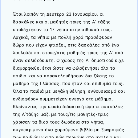
Έτσι λοιπόν τη Δευτέρα 23 Ιανουαρίου, οι
δασκάλες και οι μαθητές-τριες της Α΄ τάξης
υποδέχτηκαν τα 17 νήπια στην αίθουσά τους.
Αρχικά, τα νήπια με πολλή χαρά προσέφεραν
δώρα που είχαν φτιάξει, στις δασκάλες από ένα
λουλούδι και στους/στις μαθητές-τριες της Α΄ από
έναν σελιδοδείκτη. Ο χώρος της Α΄ δημοτικού είχε
διαμορφωθεί έτσι ώστε να φιλοξενήσει όλα τα
παιδιά και να παρακολουθήσουν δια ζώσης το
μάθημα της Γλώσσας, που ήταν και επιθυμία τους.
Όλα τα παιδιά με μεγάλη θέληση, ενθουσιασμό και
ενδιαφέρον συμμετείχαν ενεργά στο μάθημα.
Κλείνοντας την ωραία διδακτική ώρα οι δασκάλες
της Α΄τάξης μαζί με τους/τις μαθητές-τριες
χάρισαν τα δικά τους δωράκια στα νήπια,
συγκεκριμένα ένα χαρούμενο βιβλίο με ζωγραφιές
των παιδιών για το πώς περνάνε στο σχολείο και