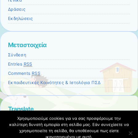
Δράσεις
Εκδηλώσεις
Μεταστοιχεία
Σύνδεση
Entries
RSS
Comments
RSS
Εκπαιδευτικές Κοινότητες & Ιστολόγια ΠΣΔ
Translate
Select
Χρησιμοποιούμε cookies για να σας προσφέρουμε την
a
καλύτερη δυνατή εμπειρία στη σελίδα μας. Εάν συνεχίσετε να
Translate
χρησιμοποιείτε τη σελίδα, θα υποθέσουμε πως είστε
language
ικανοποιημένοι με αυτό.
to