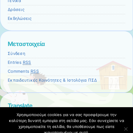
Γενικά
Δράσεις
Εκδηλώσεις
Μεταστοιχεία
Σύνδεση
Entries
RSS
Comments
RSS
Εκπαιδευτικές Κοινότητες & Ιστολόγια ΠΣΔ
Translate
Select
Χρησιμοποιούμε cookies για να σας προσφέρουμε την
a
καλύτερη δυνατή εμπειρία στη σελίδα μας. Εάν συνεχίσετε να
Translate
χρησιμοποιείτε τη σελίδα, θα υποθέσουμε πως είστε
language
ικανοποιημένοι με αυτό.