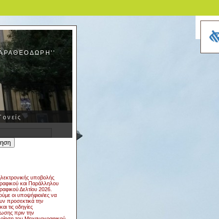
ΚΑΡΑΘΕΟΔΩΡΗ''
Γονείς
η
λεκτρονικής υποβολής
αφικού και Παράλληλου
αφικού Δελτίου 2026.
ύμε οι υποψήφιοι/ιες να
υν προσεκτικά την
και τις οδηγίες
ωσης πριν την
ποίηση του Μηχανογραφικού