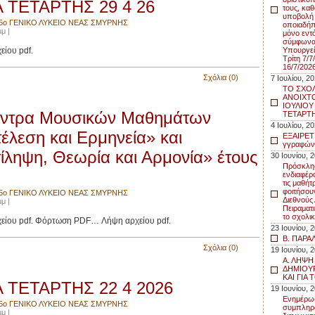
ΤΕΤΑΡΤΗΣ 29 4 26
τους, καθ
υποβολή 
5ο ΓΕΝΙΚΟ ΛΥΚΕΙΟ ΝΕΑΣ ΣΜΥΡΝΗΣ
οποιαδήπ
μ |
μόνο εντ
σύμφωνα 
ίου pdf.
Υπουργεί
Τρίτη 7/
16/7/202
Σχόλια (0)
7 Ιουλίου, 2
ΤΟ ΣΧΟΛ
ΑΝΟΙΧΤΟ
ΙΟΥΛΙΟΥ
κέντρα Μουσικών Μαθημάτων
ΤΕΤΑΡΤΗ
4 Ιουλίου, 2
έλεση και Ερμηνεία» και
ΕΞΑΙΡΕΤ
γγραφών 
ίληψη, Θεωρία και Αρμονία» έτους
30 Ιουνίου, 
Πρόσκλη
ενδιαφέρο
τις μαθήτ
φοιτήσου
5ο ΓΕΝΙΚΟ ΛΥΚΕΙΟ ΝΕΑΣ ΣΜΥΡΝΗΣ
Διεθνούς
μ |
Πειραματ
το σχολι
ίου pdf. Φόρτωση PDF… Λήψη αρχείου pdf.
23 Ιουνίου, 
Β. ΠΑΡΑ
Σχόλια (0)
19 Ιουνίου, 
Α. ΛΗΨΗ
ΔΗΜΙΟΥ
ΚΑΙ ΓΙΑ 
ΤΕΤΑΡΤΗΣ 22 4 2026
19 Ιουνίου, 
Ενημέρωσ
5ο ΓΕΝΙΚΟ ΛΥΚΕΙΟ ΝΕΑΣ ΣΜΥΡΝΗΣ
συμπληρ
μ |