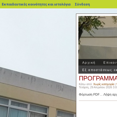
blogs.sch.gr
Εκπαιδευτικές κοινότητες και ιστολόγια
Σύνδεση
Αρχική
Επικοι
Εξ αποστάσεως ε
ΠΡΟΓΡΑΜΜΑ 
Κάτω από:
Χωρίς κατηγορία
|
Τετάρτη, 29 Απριλίου 2026 3:0
Φόρτωση PDF… Λήψη αρχε