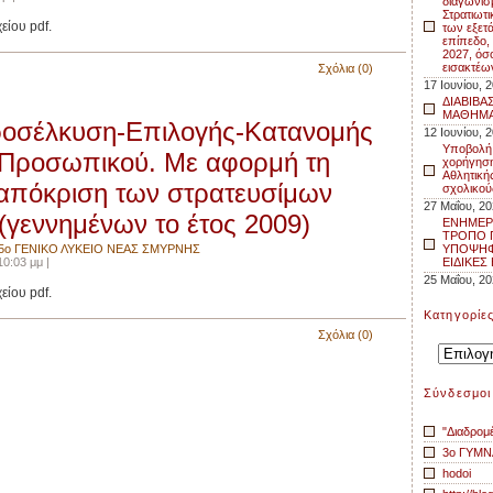
διαγωνισ
Στρατιωτι
ίου pdf.
των εξετ
επίπεδο,
2027, όσ
εισακτέω
Σχόλια (0)
17 Ιουνίου, 
ΔΙΑΒΙΒΑΣ
ΜΑΘΗΜΑ
ροσέλκυση-Επιλογής-Κατανομής
12 Ιουνίου, 
Υποβολή 
 Προσωπικού. Με αφορμή τη
χορήγηση
Αθλητικής
απόκριση των στρατευσίμων
σχολικού
27 Μαΐου, 2
(γεννημένων το έτος 2009)
ΕΝΗΜΕΡ
ΤΡΟΠΟ 
5ο ΓΕΝΙΚΟ ΛΥΚΕΙΟ ΝΕΑΣ ΣΜΥΡΝΗΣ
ΥΠΟΨΗΦΙ
0:03 μμ |
ΕΙΔΙΚΕΣ
25 Μαΐου, 2
ίου pdf.
Kατηγορίε
Σχόλια (0)
Kατηγορίε
Σύνδεσμοι
"Διαδρομ
3o ΓΥΜΝ
hodoi