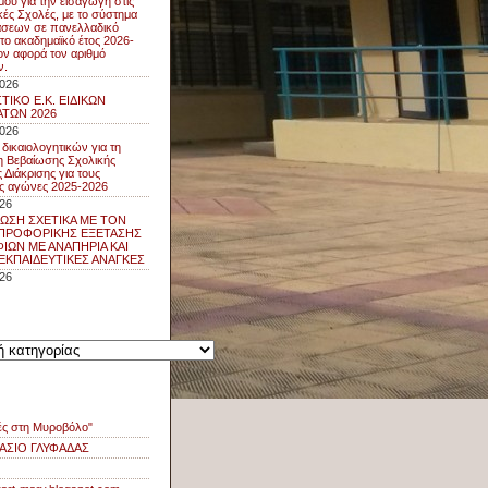
μού για την εισαγωγή στις
κές Σχολές, με το σύστημα
άσεων σε πανελλαδικό
 το ακαδημαϊκό έτος 2026-
ον αφορά τον αριθμό
ν.
2026
ΤΙΚΟ Ε.Κ. ΕΙΔΙΚΩΝ
ΤΩΝ 2026
2026
δικαιολογητικών για τη
 Βεβαίωσης Σχολικής
 Διάκρισης για τους
ς αγώνες 2025-2026
026
ΩΣΗ ΣΧΕΤΙΚΑ ΜΕ ΤΟΝ
ΠΡΟΦΟΡΙΚΗΣ ΕΞΕΤΑΣΗΣ
ΩΝ ΜΕ ΑΝΑΠΗΡΙΑ ΚΑΙ
 ΕΚΠΑΙΔΕΥΤΙΚΕΣ ΑΝΑΓΚΕΣ
026
ς
ς
ές στη Μυροβόλο"
ΑΣΙΟ ΓΛΥΦΑΔΑΣ