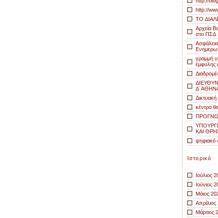
http://bl
http://ww
TO ΔΙΑΛ
Αρχεία Β
στο ΠΣΔ
Ασφάλεια 
Ενημερωτ
γραμμή υ
έμφυλης ή
Διαδρομέ
ΔΙΕΥΘΥ
Δ΄ΑΘΗΝ
Δικτυακή
κέντρο θ
ΠΡΟΓΝΩ
ΥΠΟΥΡΓΕ
ΚΑΙ ΘΡ
ψηφιακό 
Ιστορικό
Ιούλιος 2
Ιούνιος 2
Μάιος 20
Απρίλιος
Μάρτιος 