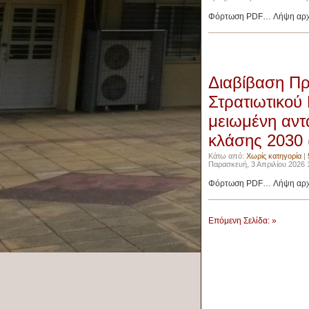
Φόρτωση PDF… Λήψη αρχε
Διαβίβαση Π
Στρατιωτικού
μειωμένη αντ
κλάσης 2030 
Κάτω από:
Χωρίς κατηγορία
|
Παρασκευή, 3 Απριλίου 2026 1
Φόρτωση PDF… Λήψη αρχε
Επόμενη Σελίδα: »