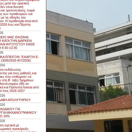
ώς μετά την οριστική
δεν είναι δυνατή
οτε τροποποίηση, παρά
ός των προθεσμιών και
με τις οδηγίες του
ου. Η προθεσμία είναι από
7/2026 έως και Πέμπτη
6
026
ΕΙΟ ΜΑΣ ΘΑ ΕΙΝΑΙ
 ΚΑΤΑ ΤΗΝ ΔΙΑΡΚΕΙΑ
 ΚΑΙ ΑΥΓΟΥΣΤΟΥ ΚΑΘΕ
 8:30-13:30
026
ΙΚΑ ΕΠΕΙΓΟΝ: ΈΝΑΡΞΗ E-
(30/6/2026-8/7/2026)
2026
ση εκδήλωσης
ντος για τους μαθητές και
ριες που επιθυμούν να
ν στη Β΄ τάξη Τμημάτων
 Απολυτηρίου (IB) σε
ικά και Πρότυπα Λύκεια από
κό έτος 2026-2027
2026
ΛΑΒΗ ΑΠΟΛΥΤΗΡΙΟΥ
2026
 ΚΩΔΙΚΟΥ ΓΙΑ
ΡΓΙΑ ΜΗΧΑΝΟΓΡΑΦΙΚΟΥ
ΤΟ 10%
2026
η σχετικά με
ωματική προκήρυξη