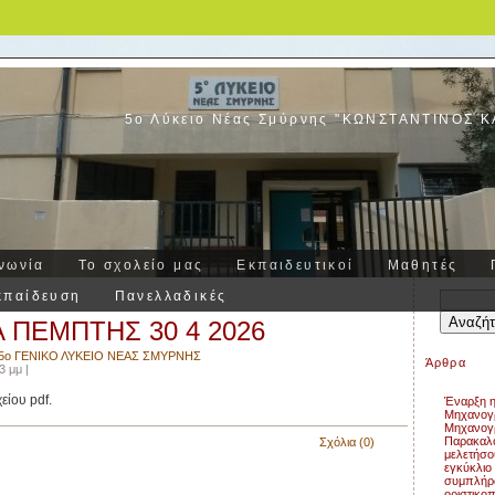
5ο Λύκειο Νέας Σμύρνης "ΚΩΝΣΤΑΝΤΙΝΟΣ 
νωνία
Το σχολείο μας
Εκπαιδευτικοί
Μαθητές
κπαίδευση
Πανελλαδικές
Αναζήτησ
για:
ΠΕΜΠΤΗΣ 30 4 2026
5ο ΓΕΝΙΚΟ ΛΥΚΕΙΟ ΝΕΑΣ ΣΜΥΡΝΗΣ
Άρθρα
3 μμ |
ίου pdf.
Έναρξη η
Μηχανογρ
Μηχανογρ
Παρακαλο
Σχόλια (0)
μελετήσο
εγκύκλιο 
συμπλήρ
οριστικο