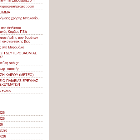
ogart-mary,blogspot,com
w.googleartproject.com
ΕΙΜΜΑ
οήθειας χρήσης Ιστολογίου
στο Διαδίκτυο-
ικός Κόμβος ΠΣΔ
ποστήριξης των θυμάτων
 οικογενειακής βίας
ς στη Μυροβόλο
ΝΣΗ ΔΕΥΤΕΡΟΒΑΘΜΙΑΣ
ΑΣ
 πύλη sch.gr
εωρ. φυσικής
ΣΗ ΚΑΙΡΟΥ (METEO)
ΙΟ ΠΑΙΔΕΙΑΣ ΕΡΕΥΝΑΣ
ΗΣΚΕΥΜΑΤΩΝ
σχολείο
026
026
26
 2026
2026