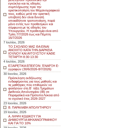
μελετήσουν προσεκτικά την
εγκύκλιο και τις οδηγίες
συμπλήρωσης πριν την
οριστικοποίηση του Μηχανογραφικού
τους, καθώς μετά την οριστική
υποβολή δεν είναι δυνατή
οποιαδήποτε τροποποίηση, παρά
μόνο εντός των προθεσμιών και
σύμφωνα με τις οδηγίες του
Υπουργείου. Η προθεσμία είναι από
Τρίτη 7/7/2026 έως και Πέμπτη
16/7/2026
7 Ιουλίου, 2026
ΤΟ ΣΧΟΛΕΙΟ ΜΑΣ ΘΑ ΕΙΝΑΙ
ΑΝΟΙΧΤΟ ΚΑΤΑ ΤΗΝ ΔΙΑΡΚΕΙΑ
ΙΟΥΛΙΟΥ ΚΑΙ ΑΥΓΟΥΣΤΟΥ ΚΑΘΕ
ΤΕΤΑΡΤΗ 8:30-13:30
4 Ιουλίου, 2026
ΕΞΑΙΡΕΤΙΚΑ ΕΠΕΙΓΟΝ: ΈΝΑΡΞΗ E-
γγραφών (30/6/2026-8/7/2026)
30 Ιουνίου, 2026
Πρόσκληση εκδήλωσης
ενδιαφέροντος για τους μαθητές και
τις μαθήτριες που επιθυμούν να
φοιτήσουν στη Β΄ τάξη Τμημάτων
Διεθνούς Απολυτηρίου (IB) σε
Πειραματικά και Πρότυπα Λύκεια από
το σχολικό έτος 2026-2027
23 Ιουνίου, 2026
Β. ΠΑΡΑΛΑΒΗ ΑΠΟΛΥΤΗΡΙΟΥ
19 Ιουνίου, 2026
Α. ΛΗΨΗ ΚΩΔΙΚΟΥ ΓΙΑ
ΔΗΜΙΟΥΡΓΙΑ ΜΗΧΑΝΟΓΡΑΦΙΚΟΥ
ΚΑΙ ΓΙΑ ΤΟ 10%
19 Ιουνίου, 2026