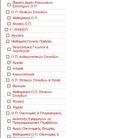
Βασικές Αρχές Κοινωνικών
Επιστημών Ο.Π.
Ο.Π. Θετικών Σπουδών
Μαθηματικά Ο.Π.
Φυσική Ο.Π.
Γ΄ ΛΥΚΕΙΟΥ
Αγγλικά
Μαθήματα Γενικής Παιδείας
Νεοελληνική Γλώσσα &
Λογοτεχνία
Ο.Π. Ανθρωπιστικών Σπουδών
Αρχαία
Ιστορία
Κοινωνιολογία
Ο.Π. Θετικών Σπουδών & Υγείας
Βιολογία
Μαθηματικά Ο.Π. Θετικών
Σπουδών
Φυσική
Χημεία
Ο.Π. Οικονομίας & Πληροφορικής
Ανάπτυξη Εφαρμογών σε
Προγραμματιστικό Περιβάλλον
Αρχές Οικονομικής Θεωρίας
Μαθηματικά Ο.Π. Οικονομίας &
Πληροφορικής