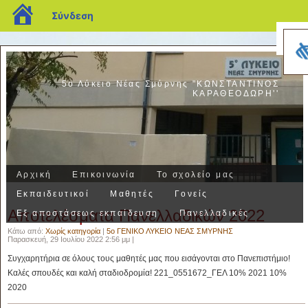
blogs.sch.gr
Σύνδεση
5ο Λύκειο Νέας Σμύρνης "ΚΩΝΣΤΑΝΤΙΝΟΣ
ΚΑΡΑΘΕΟΔΩΡΗ''
Αρχική
Επικοινωνία
Το σχολείο μας
Εκπαιδευτικοί
Μαθητές
Γονείς
Αποτελέσματα Πανελλαδικών 2022
Εξ αποστάσεως εκπαίδευση
Πανελλαδικές
Κάτω από:
Χωρίς κατηγορία
|
5ο ΓΕΝΙΚΟ ΛΥΚΕΙΟ ΝΕΑΣ ΣΜΥΡΝΗΣ
Παρασκευή, 29 Ιουλίου 2022 2:56 μμ |
Συγχαρητήρια σε όλους τους μαθητές μας που εισάγονται στο Πανεπιστήμιο!
Καλές σπουδές και καλή σταδιοδρομία! 221_0551672_ΓΕΛ 10% 2021 10%
2020