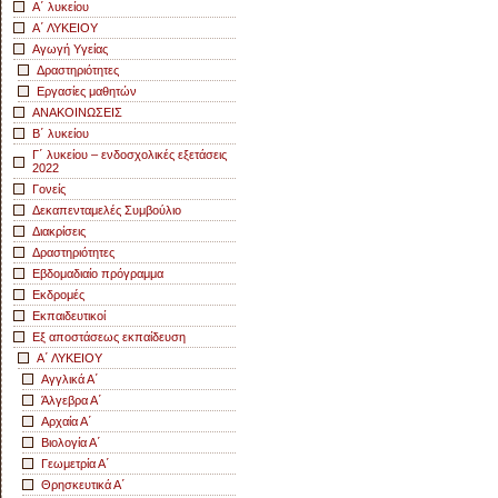
Α΄ λυκείου
Α΄ ΛΥΚΕΙΟΥ
Αγωγή Yγείας
Δραστηριότητες
Εργασίες μαθητών
ΑΝΑΚΟΙΝΩΣΕΙΣ
Β΄ λυκείου
Γ΄ λυκείου – ενδοσχολικές εξετάσεις
2022
Γονείς
Δεκαπενταμελές Συμβούλιο
Διακρίσεις
Δραστηριότητες
Εβδομαδιαίο πρόγραμμα
Εκδρομές
Εκπαιδευτικοί
Εξ αποστάσεως εκπαίδευση
Α΄ ΛΥΚΕΙΟΥ
Αγγλικά Α΄
Άλγεβρα Α΄
Αρχαία Α΄
Βιολογία Α΄
Γεωμετρία Α΄
Θρησκευτικά Α΄