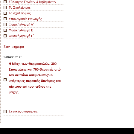
Σύλλογος Γονέων & Κηδεμόνων
Το Σχολείο μας
Το σχολείο μας
Υπολογιστές Επιλογής
Φυσική Αγωγή Α΄
Φυσική Αγωγή Β΄
Φυσική Αγωγή Γ΄
Σαν σήμερα
9/8/480 π.Χ:
Η Μάχη των Θερμοπυλών. 300
Σπαρτιάτες και 700 Θεσπιείς υπό
τον Λεωνίδα αντιμετωπίζουν
υπέρτερες περσικές δυνάμεις και
πίπτουν επί του πεδίου της
μάχης.
-
Σχετικές αναρτήσεις
© 2026