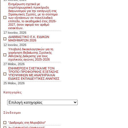
Ενημέρωση σχετικά με
συμπληρωματική προκήρυξη
διαγωνισμού για την εισαγωγή στις
Στρατιωτικές Σχολές, με το σύστημα
των εξετάσεων σε πανελλαδικό
επίπεδο, το ακαδημαϊκό έτος 2026-
2027, όσον αφορά τον αριθμό
εισακτέων.
17 Ιουνίου, 2026
ΔΙΑΒΙΒΑΣΤΙΚΟ Ε.Κ. ΕΙΔΙΚΩΝ
ΜΑΘΗΜΑΤΩΝ 2026
12 Ιουνίου, 2026
Υποβολή δικαιολογητικών για τη
χορήγηση Βεβαίωσης Σχολικής
Αθλητικής Διάκρισης για τους
σχολικούς αγώνες 2025-2026
27 Μαΐου, 2026
ΕΝΗΜΕΡΩΣΗ ΣΧΕΤΙΚΑ ΜΕ ΤΟΝ
ΤΡΟΠΟ ΠΡΟΦΟΡΙΚΗΣ ΕΞΕΤΑΣΗΣ
ΥΠΟΨΗΦΙΩΝ ΜΕ ΑΝΑΠΗΡΙΑ ΚΑΙ
ΕΙΔΙΚΕΣ ΕΚΠΑΙΔΕΥΤΙΚΕΣ ΑΝΑΓΚΕΣ
25 Μαΐου, 2026
Kατηγορίες
Kατηγορίες
Σύνδεσμοι
"Διαδρομές στη Μυροβόλο"