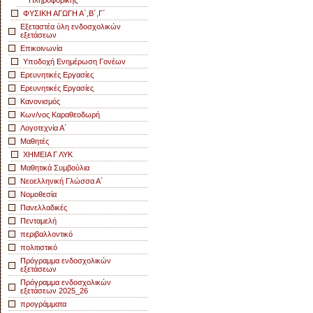
ΦΥΣΙΚΗ ΑΓΩΓΗ Α΄,Β΄,Γ΄
Εξεταστέα ύλη ενδοσχολικών
εξετάσεων
Επικοινωνία
Υποδοχή Ενημέρωση Γονέων
Ερευνητικές Εργασίες
Ερευνητικές Εργασίες
Κανονισμός
Κων/νος Καραθεοδωρή
Λογοτεχνία Α΄
Μαθητές
ΧΗΜΕΙΑ Γ ΛΥΚ
Μαθητικά Συμβούλια
Νεοελληνική Γλώσσα Α΄
Νομοθεσία
Πανελλαδικές
Πενταμελή
περιβαλλοντικό
πολιτιστικό
Πρόγραμμα ενδοσχολικών
εξετάσεων
Πρόγραμμα ενδοσχολικών
εξετάσεων 2025_26
προγράμματα