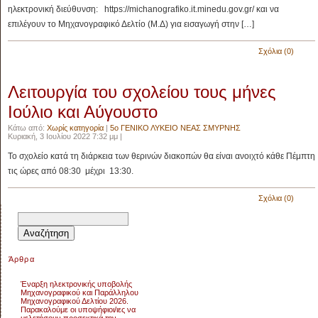
ηλεκτρονική διεύθυνση: https://michanografiko.it.minedu.gov.gr/ και να
επιλέγουν το Μηχανογραφικό Δελτίο (Μ.Δ) για εισαγωγή στην […]
Σχόλια (0)
Λειτουργία του σχολείου τους μήνες
Ιούλιο και Αύγουστο
Κάτω από:
Χωρίς κατηγορία
|
5ο ΓΕΝΙΚΟ ΛΥΚΕΙΟ ΝΕΑΣ ΣΜΥΡΝΗΣ
Κυριακή, 3 Ιουλίου 2022 7:32 μμ |
Το σχολείο κατά τη διάρκεια των θερινών διακοπών θα είναι ανοιχτό κάθε Πέμπτη
τις ώρες από 08:30 μέχρι 13:30.
Σχόλια (0)
Αναζήτηση
για:
Άρθρα
Έναρξη ηλεκτρονικής υποβολής
Μηχανογραφικού και Παράλληλου
Μηχανογραφικού Δελτίου 2026.
Παρακαλούμε οι υποψήφιοι/ιες να