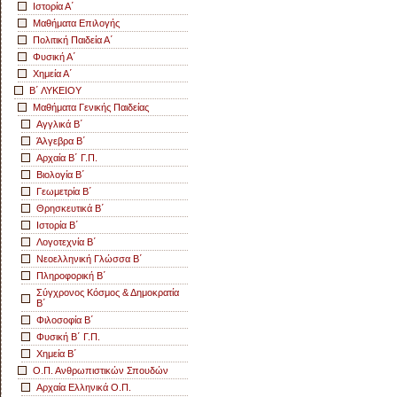
Ιστορία Α΄
Μαθήματα Επιλογής
Πολιτική Παιδεία Α΄
Φυσική Α΄
Χημεία Α΄
Β΄ ΛΥΚΕΙΟΥ
Μαθήματα Γενικής Παιδείας
Αγγλικά Β΄
Άλγεβρα Β΄
Αρχαία Β΄ Γ.Π.
Βιολογία Β΄
Γεωμετρία Β΄
Θρησκευτικά Β΄
Ιστορία Β΄
Λογοτεχνία Β΄
Νεοελληνική Γλώσσα Β΄
Πληροφορική Β΄
Σύγχρονος Κόσμος & Δημοκρατία
Β΄
Φιλοσοφία Β΄
Φυσική Β΄ Γ.Π.
Χημεία Β΄
Ο.Π. Ανθρωπιστικών Σπουδών
Αρχαία Ελληνικά Ο.Π.