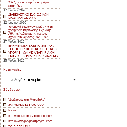
2027, όσον αφορά τον αριθμό
εισακτέων.
17 Ιουνίου, 2026
ΔΙΑΒΙΒΑΣΤΙΚΟ Ε.Κ. ΕΙΔΙΚΩΝ
ΜΑΘΗΜΑΤΩΝ 2026
12 Ιουνίου, 2026
Υποβολή δικαιολογητικών για τη
χορήγηση Βεβαίωσης Σχολικής
Αθλητικής Διάκρισης για τους
σχολικούς αγώνες 2025-2026
27 Μαΐου, 2026
ΕΝΗΜΕΡΩΣΗ ΣΧΕΤΙΚΑ ΜΕ ΤΟΝ
ΤΡΟΠΟ ΠΡΟΦΟΡΙΚΗΣ ΕΞΕΤΑΣΗΣ
ΥΠΟΨΗΦΙΩΝ ΜΕ ΑΝΑΠΗΡΙΑ ΚΑΙ
ΕΙΔΙΚΕΣ ΕΚΠΑΙΔΕΥΤΙΚΕΣ ΑΝΑΓΚΕΣ
25 Μαΐου, 2026
Kατηγορίες
Kατηγορίες
Σύνδεσμοι
"Διαδρομές στη Μυροβόλο"
3o ΓΥΜΝΑΣΙΟ ΓΛΥΦΑΔΑΣ
hodoi
http://blogart-mary,blogspot,com
http://www.googleartproject.com
TO ΔΙΑΛΕΙΜΜΑ