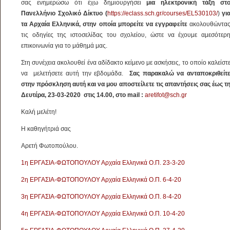
σας ενημερώσω ότι έχω δημιουργήσει
μια ηλεκτρονική τάξη στ
Πανελλήνιο Σχολικό Δίκτυο (
https://eclass.sch.gr/courses/EL530103/
)
γι
τα Αρχαία Ελληνικά, στην οποία μπορείτε να εγγραφείτε
ακολουθώντα
τις οδηγίες της ιστοσελίδας του σχολείου, ώστε να έχουμε αμεσότερ
επικοινωνία για το μάθημά μας.
Στη συνέχεια ακολουθεί ένα αδίδακτο κείμενο με ασκήσεις, το οποίο καλείστ
να μελετήσετε αυτή την εβδομάδα.
Σας παρακαλώ να ανταποκριθείτ
στην πρόσκληση αυτή και να μου αποστείλετε τις απαντήσεις σας έως τ
Δευτέρα, 23-03-2020 στις 14.00, στο
mail
:
aretifot@sch.gr
Καλή μελέτη!
Η καθηγήτριά σας
Αρετή Φωτοπούλου.
1η ΕΡΓΑΣΙΑ-ΦΩΤΟΠΟΥΛΟΥ Αρχαία Ελληνικά Ο.Π. 23-3-20
2η ΕΡΓΑΣΙΑ-ΦΩΤΟΠΟΥΛΟΥ Αρχαία Ελληνικά Ο.Π. 6-4-20
3η ΕΡΓΑΣΙΑ-ΦΩΤΟΠΟΥΛΟΥ Αρχαία Ελληνικά Ο.Π. 8-4-20
4η ΕΡΓΑΣΙΑ-ΦΩΤΟΠΟΥΛΟΥ Αρχαία Ελληνικά Ο.Π. 10-4-20