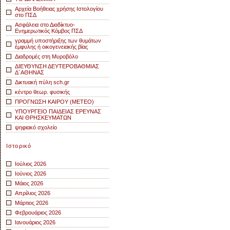
Αρχεία Βοήθειας χρήσης Ιστολογίου
στο ΠΣΔ
Ασφάλεια στο Διαδίκτυο-
Ενημερωτικός Κόμβος ΠΣΔ
γραμμή υποστήριξης των θυμάτων
έμφυλης ή οικογενειακής βίας
Διαδρομές στη Μυροβόλο
ΔΙΕΥΘΥΝΣΗ ΔΕΥΤΕΡΟΒΑΘΜΙΑΣ
Δ΄ΑΘΗΝΑΣ
Δικτυακή πύλη sch.gr
κέντρο θεωρ. φυσικής
ΠΡΟΓΝΩΣΗ ΚΑΙΡΟΥ (METEO)
ΥΠΟΥΡΓΕΙΟ ΠΑΙΔΕΙΑΣ ΕΡΕΥΝΑΣ
ΚΑΙ ΘΡΗΣΚΕΥΜΑΤΩΝ
ψηφιακό σχολείο
Ιστορικό
Ιούλιος 2026
Ιούνιος 2026
Μάιος 2026
Απρίλιος 2026
Μάρτιος 2026
Φεβρουάριος 2026
Ιανουάριος 2026