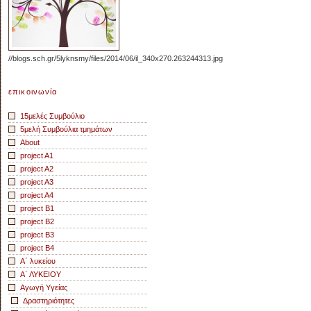
//blogs.sch.gr/5lyknsmy/files/2014/06/il_340x270.263244313.jpg
επικοινωνία
15μελές Συμβούλιο
5μελή Συμβούλια τμημάτων
About
project A1
project A2
project A3
project A4
project B1
project B2
project B3
project B4
Α΄ λυκείου
Α΄ ΛΥΚΕΙΟΥ
Αγωγή Yγείας
Δραστηριότητες