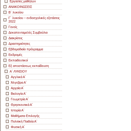
Εργασίες μαθητών
ΑΝΑΚΟΙΝΩΣΕΙΣ
Β΄ λυκείου
Γ΄ λυκείου – ενδοσχολικές εξετάσεις
2022
Γονείς
Δεκαπενταμελές Συμβούλιο
Διακρίσεις
Δραστηριότητες
Εβδομαδιαίο πρόγραμμα
Εκδρομές
Εκπαιδευτικοί
Εξ αποστάσεως εκπαίδευση
Α΄ ΛΥΚΕΙΟΥ
Αγγλικά Α΄
Άλγεβρα Α΄
Αρχαία Α΄
Βιολογία Α΄
Γεωμετρία Α΄
Θρησκευτικά Α΄
Ιστορία Α΄
Μαθήματα Επιλογής
Πολιτική Παιδεία Α΄
Φυσική Α΄