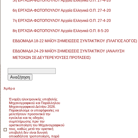
5η ΕΡΓΑΣΙΑ-ΦΩΤΟΠΟΥΛΟΥ Αρχαία Ελληνικά Ο.Π. 27-4-20
6η ΕΡΓΑΣΙΑ-ΦΩΤΟΠΟΥΛΟΥ Αρχαία Ελληνικά Ο.Π. 27-4-20
7η ΕΡΓΑΣΙΑ-ΦΩΤΟΠΟΥΛΟΥ Αρχαία Ελληνικά Ο.Π. 27-4-20
8η ΕΡΓΑΣΙΑ-ΦΩΤΟΠΟΥΛΟΥ Αρχαία Ελληνικά Ο.Π. 8-5-20
ΕΒΔΟΜΑΔΑ 18-22 ΜΑΪΟΥ-ΣΗΜΕΙΩΣΕΙΣ ΣΥΝΤΑΚΤΙΚΟΥ (ΠΛΑΓΙΟΣ ΛΟΓΟΣ)
ΕΒΔΟΜΑΔΑ 24-29 ΜΑΪΟΥ-ΣΗΜΕΙΩΣΕΙΣ ΣΥΝΤΑΚΤΙΚΟΥ (ΑΝΑΛΥΣΗ
ΜΕΤΟΧΩΝ ΣΕ ΔΕΥΤΕΡΕΥΟΥΣΕΣ ΠΡΟΤΑΣΕΙΣ)
Αναζήτηση
για:
Άρθρα
Έναρξη ηλεκτρονικής υποβολής
Μηχανογραφικού και Παράλληλου
Μηχανογραφικού Δελτίου 2026.
Παρακαλούμε οι υποψήφιοι/ιες να
μελετήσουν προσεκτικά την
εγκύκλιο και τις οδηγίες
συμπλήρωσης πριν την
οριστικοποίηση του Μηχανογραφικού
τους, καθώς μετά την οριστική
υποβολή δεν είναι δυνατή
οποιαδήποτε τροποποίηση, παρά