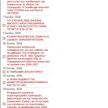
μόνο εντός των προθεσμιών και
σύμφωνα με τις οδηγίες του
Υπουργείου. Η προθεσμία είναι από
Τρίτη 7/7/2026 έως και Πέμπτη
16/7/2026
7 Ιουλίου, 2026
ΤΟ ΣΧΟΛΕΙΟ ΜΑΣ ΘΑ ΕΙΝΑΙ
ΑΝΟΙΧΤΟ ΚΑΤΑ ΤΗΝ ΔΙΑΡΚΕΙΑ
ΙΟΥΛΙΟΥ ΚΑΙ ΑΥΓΟΥΣΤΟΥ ΚΑΘΕ
ΤΕΤΑΡΤΗ 8:30-13:30
4 Ιουλίου, 2026
ΕΞΑΙΡΕΤΙΚΑ ΕΠΕΙΓΟΝ: ΈΝΑΡΞΗ E-
γγραφών (30/6/2026-8/7/2026)
30 Ιουνίου, 2026
Πρόσκληση εκδήλωσης
ενδιαφέροντος για τους μαθητές και
τις μαθήτριες που επιθυμούν να
φοιτήσουν στη Β΄ τάξη Τμημάτων
Διεθνούς Απολυτηρίου (IB) σε
Πειραματικά και Πρότυπα Λύκεια από
το σχολικό έτος 2026-2027
23 Ιουνίου, 2026
Β. ΠΑΡΑΛΑΒΗ ΑΠΟΛΥΤΗΡΙΟΥ
19 Ιουνίου, 2026
Α. ΛΗΨΗ ΚΩΔΙΚΟΥ ΓΙΑ
ΔΗΜΙΟΥΡΓΙΑ ΜΗΧΑΝΟΓΡΑΦΙΚΟΥ
ΚΑΙ ΓΙΑ ΤΟ 10%
19 Ιουνίου, 2026
Ενημέρωση σχετικά με
συμπληρωματική προκήρυξη
διαγωνισμού για την εισαγωγή στις
Στρατιωτικές Σχολές, με το σύστημα
των εξετάσεων σε πανελλαδικό
επίπεδο, το ακαδημαϊκό έτος 2026-