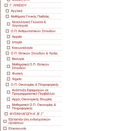
Γ΄ ΛΥΚΕΙΟΥ
Αγγλικά
Μαθήματα Γενικής Παιδείας
Νεοελληνική Γλώσσα &
Λογοτεχνία
Ο.Π. Ανθρωπιστικών Σπουδών
Αρχαία
Ιστορία
Κοινωνιολογία
Ο.Π. Θετικών Σπουδών & Υγείας
Βιολογία
Μαθηματικά Ο.Π. Θετικών
Σπουδών
Φυσική
Χημεία
Ο.Π. Οικονομίας & Πληροφορικής
Ανάπτυξη Εφαρμογών σε
Προγραμματιστικό Περιβάλλον
Αρχές Οικονομικής Θεωρίας
Μαθηματικά Ο.Π. Οικονομίας &
Πληροφορικής
ΦΥΣΙΚΗ ΑΓΩΓΗ Α΄,Β΄,Γ΄
Εξεταστέα ύλη ενδοσχολικών
εξετάσεων
Επικοινωνία