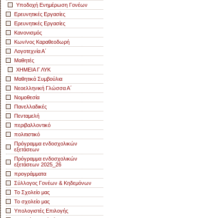
Υποδοχή Ενημέρωση Γονέων
Ερευνητικές Εργασίες
Ερευνητικές Εργασίες
Κανονισμός
Κων/νος Καραθεοδωρή
Λογοτεχνία Α΄
Μαθητές
ΧΗΜΕΙΑ Γ ΛΥΚ
Μαθητικά Συμβούλια
Νεοελληνική Γλώσσα Α΄
Νομοθεσία
Πανελλαδικές
Πενταμελή
περιβαλλοντικό
πολιτιστικό
Πρόγραμμα ενδοσχολικών
εξετάσεων
Πρόγραμμα ενδοσχολικών
εξετάσεων 2025_26
προγράμματα
Σύλλογος Γονέων & Κηδεμόνων
Το Σχολείο μας
Το σχολείο μας
Υπολογιστές Επιλογής