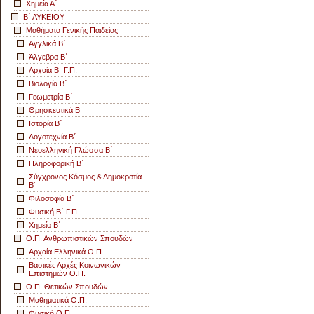
Χημεία Α΄
Β΄ ΛΥΚΕΙΟΥ
Μαθήματα Γενικής Παιδείας
Αγγλικά Β΄
Άλγεβρα Β΄
Αρχαία Β΄ Γ.Π.
Βιολογία Β΄
Γεωμετρία Β΄
Θρησκευτικά Β΄
Ιστορία Β΄
Λογοτεχνία Β΄
Νεοελληνική Γλώσσα Β΄
Πληροφορική Β΄
Σύγχρονος Κόσμος & Δημοκρατία
Β΄
Φιλοσοφία Β΄
Φυσική Β΄ Γ.Π.
Χημεία Β΄
Ο.Π. Ανθρωπιστικών Σπουδών
Αρχαία Ελληνικά Ο.Π.
Βασικές Αρχές Κοινωνικών
Επιστημών Ο.Π.
Ο.Π. Θετικών Σπουδών
Μαθηματικά Ο.Π.
Φυσική Ο.Π.