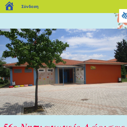
blogs.sch.gr
Σύνδεση
56ο Νηπιαγωγείο Λάρισας