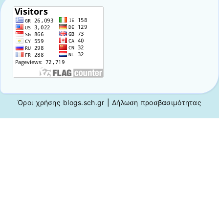
Όροι χρήσης blogs.sch.gr
|
Δήλωση προσβασιμότητας