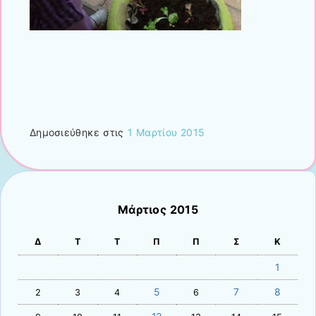
Δημοσιεύθηκε στις
1 Μαρτίου 2015
Μάρτιος 2015
Δ
Τ
Τ
Π
Π
Σ
Κ
1
5
7
8
2
3
4
6