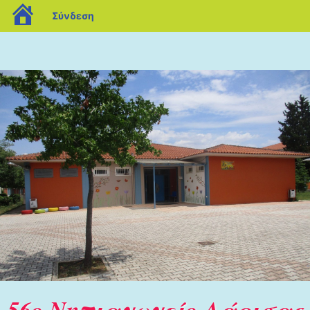
blogs.sch.gr
Σύνδεση
56ο Νηπιαγωγείο Λάρισας