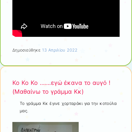
Δημοσιεύθηκε
13 Απριλίου 2022
Κο Κο Κο …….εγώ έκανα το αυγό !
(Μαθαίνω το γράμμα Κκ)
Το γράμμα Κκ έγινε χορταράκι για την κοτούλα
μας.