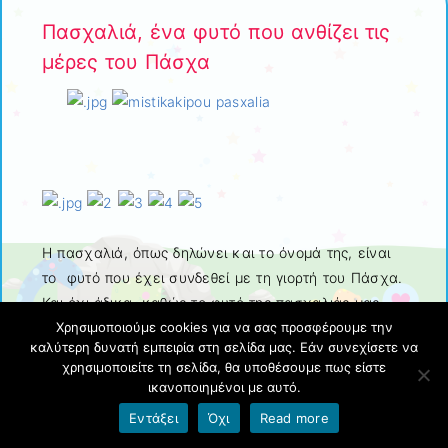
Πασχαλιά, ένα φυτό που ανθίζει τις
μέρες του Πάσχα
Η πασχαλιά, όπως δηλώνει και το όνομά της, είναι
το φυτό που έχει συνδεθεί με τη γιορτή του Πάσχα.
Και όχι άδικα, καθώς το φυτό της πασχαλιάς μας
χαρίζει εντυπωσιακή ανθοφορία που διαρκεί 20 με
Χρησιμοποιούμε cookies για να σας προσφέρουμε την
καλύτερη δυνατή εμπειρία στη σελίδα μας. Εάν συνεχίσετε να
30 μέρες, στα τέλη της άνοιξης, στην περίοδο του
χρησιμοποιείτε τη σελίδα, θα υποθέσουμε πως είστε
Πάσχα.
ικανοποιημένοι με αυτό.
Ξεχωρίζει για τα χαρακτηριστικά καρδιόσχημα
Εντάξει
Όχι
Read more
βαθυπράσινα φύλλα και κυρίως για τα υπέροχα