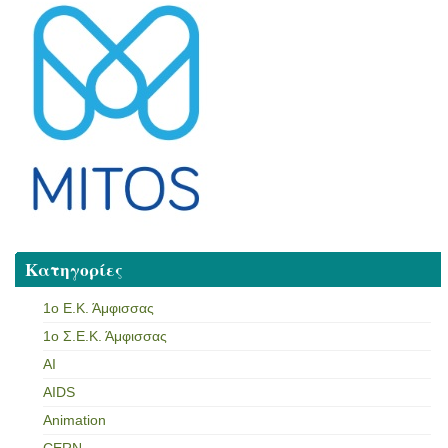
Κατηγορίες
1ο Ε.Κ. Άμφισσας
1ο Σ.Ε.Κ. Άμφισσας
AI
AIDS
Animation
CERN