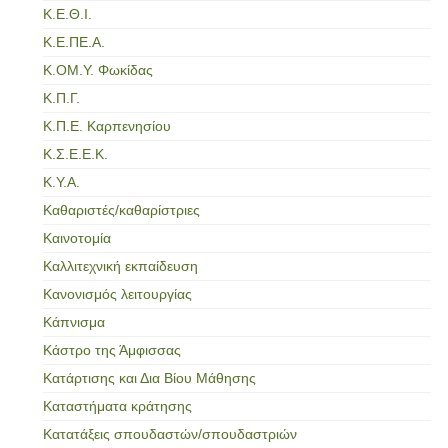
Κ.Ε.Θ.Ι.
Κ.Ε.ΠΕ.Α.
Κ.ΟΜ.Υ. Φωκίδας
Κ.Π.Γ.
Κ.Π.Ε. Καρπενησίου
Κ.Σ.Ε.Ε.Κ.
Κ.Υ.Α.
Καθαριστές/καθαρίστριες
Καινοτομία
Καλλιτεχνική εκπαίδευση
Κανονισμός λειτουργίας
Κάπνισμα
Κάστρο της Άμφισσας
Κατάρτισης και Δια Βίου Μάθησης
Καταστήματα κράτησης
Κατατάξεις σπουδαστών/σπουδαστριών