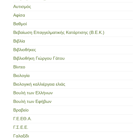
Αυτισμός
Αφίσα
Βαθμοί
Βεβαίωση Επαγγελματικής Κατάρτισης (Β.Ε.Κ.)
Βιβλία
Βιβλιοθήκες
Βιβλιοθήκη Γιώργου Γάτου
Βίντεο
Βιολογία
Βιολογική καλλιέργεια ελιάς
Βουλή των Ελλήνων
Βουλή των Εφήβων
Βραβείο
Γ.Ε.ΕΘ.Α.
Γ.Σ.Ε.Ε.
Γαλαξίδι