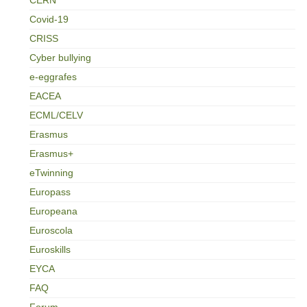
Covid-19
CRISS
Cyber bullying
e-eggrafes
EACEA
ECML/CELV
Erasmus
Erasmus+
eTwinning
Europass
Europeana
Euroscola
Euroskills
EYCA
FAQ
Forum