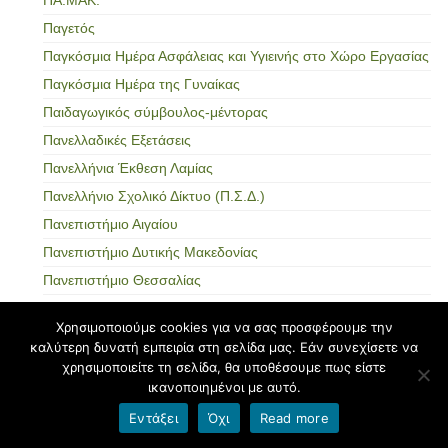
Παγετός
Παγκόσμια Ημέρα Ασφάλειας και Υγιεινής στο Χώρο Εργασίας
Παγκόσμια Ημέρα της Γυναίκας
Παιδαγωγικός σύμβουλος-μέντορας
Πανελλαδικές Εξετάσεις
Πανελλήνια Έκθεση Λαμίας
Πανελλήνιο Σχολικό Δίκτυο (Π.Σ.Δ.)
Πανεπιστήμιο Αιγαίου
Πανεπιστήμιο Δυτικής Μακεδονίας
Πανεπιστήμιο Θεσσαλίας
Πανεπιστήμιο Κρήτης
Χρησιμοποιούμε cookies για να σας προσφέρουμε την
Πάνος Μισερλής
καλύτερη δυνατή εμπειρία στη σελίδα μας. Εάν συνεχίσετε να
Παπαλουκάς, Σπύρος
χρησιμοποιείτε τη σελίδα, θα υποθέσουμε πως είστε
ικανοποιημένοι με αυτό.
Παραιτήσεις εκπαιδευτικών
Εντάξει
Όχι
Read more
Παράλληλη στήριξη
Παράλληλο μηχανογραφικό δελτίο