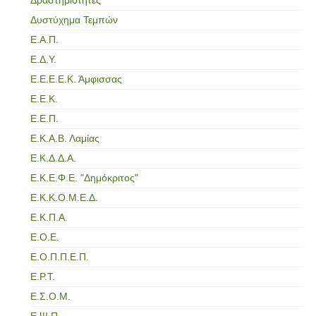
Δυστύχημα Τεμπών
Ε.Α.Π.
Ε.Δ.Υ.
Ε.Ε.Ε.Ε.Κ. Άμφισσας
Ε.Ε.Κ.
Ε.Ε.Π.
Ε.Κ.Α.Β. Λαμίας
Ε.Κ.Δ.Δ.Α.
Ε.Κ.Ε.Φ.Ε. "Δημόκριτος"
Ε.Κ.Κ.Ο.Μ.Ε.Δ.
Ε.Κ.Π.Α.
Ε.Ο.Ε.
Ε.Ο.Π.Π.Ε.Π.
Ε.Ρ.Τ.
Ε.Σ.Ο.Μ.
Ε.Ψ.Π.