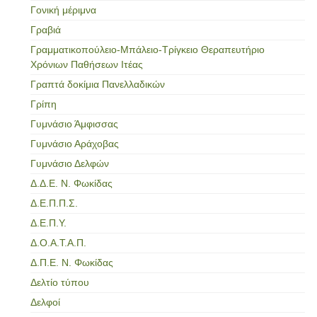
Γονική μέριμνα
Γραβιά
Γραμματικοπούλειο-Μπάλειο-Τρίγκειο Θεραπευτήριο
Χρόνιων Παθήσεων Ιτέας
Γραπτά δοκίμια Πανελλαδικών
Γρίπη
Γυμνάσιο Άμφισσας
Γυμνάσιο Αράχοβας
Γυμνάσιο Δελφών
Δ.Δ.Ε. Ν. Φωκίδας
Δ.Ε.Π.Π.Σ.
Δ.Ε.Π.Υ.
Δ.Ο.Α.Τ.Α.Π.
Δ.Π.Ε. Ν. Φωκίδας
Δελτίο τύπου
Δελφοί