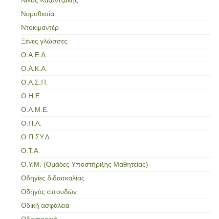
Νομοθεσία
Ντοκιμαντέρ
Ξένες γλώσσες
Ο.Α.Ε.Δ.
Ο.Α.Κ.Α.
Ο.Α.Σ.Π.
Ο.Η.Ε.
Ο.Λ.Μ.Ε.
Ο.Π.Α.
Ο.Π.ΣΥ.Δ.
Ο.Τ.Α.
Ο.Υ.Μ. (Ομάδες Υποστήριξης Μαθητείας)
Οδηγίες διδασκαλίας
Οδηγός σπουδών
Οδική ασφάλεια
Οδοιπορικά