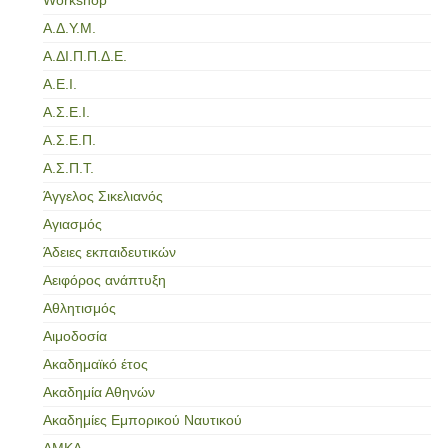
Α.Δ.Υ.Μ.
Α.ΔΙ.Π.Π.Δ.Ε.
Α.Ε.Ι.
Α.Σ.Ε.Ι.
Α.Σ.Ε.Π.
Α.Σ.Π.Τ.
Άγγελος Σικελιανός
Αγιασμός
Άδειες εκπαιδευτικών
Αειφόρος ανάπτυξη
Αθλητισμός
Αιμοδοσία
Ακαδημαϊκό έτος
Ακαδημία Αθηνών
Ακαδημίες Εμπορικού Ναυτικού
ΑΜΚΑ