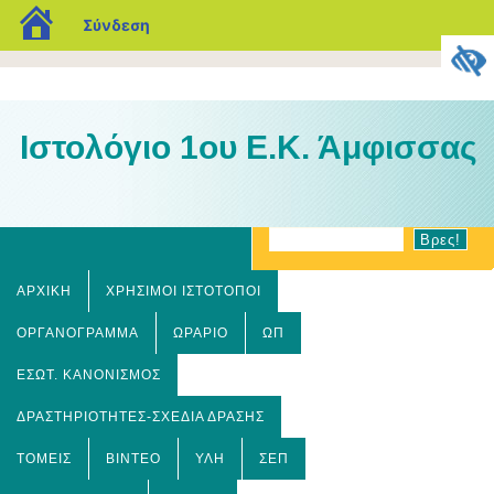
blogs.sch.gr
Σύνδεση
Ιστολόγιο 1ου Ε.Κ. Άμφισσας
ΑΡΧΙΚΉ
ΧΡΗΣΙΜΟΙ ΙΣΤΟΤΟΠΟΙ
ΟΡΓΑΝΌΓΡΑΜΜΑ
ΩΡΆΡΙΟ
ΩΠ
ΕΣΩΤ. ΚΑΝΟΝΙΣΜΌΣ
ΔΡΑΣΤΗΡΙΌΤΗΤΕΣ-ΣΧΈΔΙΑ ΔΡΆΣΗΣ
ΤΟΜΕΊΣ
ΒΊΝΤΕΟ
ΎΛΗ
ΣΕΠ