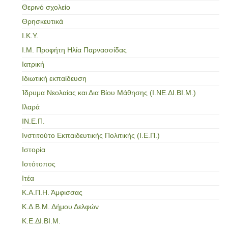
Θερινό σχολείο
Θρησκευτικά
Ι.Κ.Υ.
Ι.Μ. Προφήτη Ηλία Παρνασσίδας
Ιατρική
Ιδιωτική εκπαίδευση
Ίδρυμα Νεολαίας και Δια Βίου Μάθησης (Ι.ΝΕ.ΔΙ.ΒΙ.Μ.)
Ιλαρά
ΙΝ.Ε.Π.
Ινστιτούτο Εκπαιδευτικής Πολιτικής (Ι.Ε.Π.)
Ιστορία
Ιστότοπος
Ιτέα
Κ.Α.Π.Η. Άμφισσας
Κ.Δ.Β.Μ. Δήμου Δελφών
Κ.Ε.ΔΙ.ΒΙ.Μ.