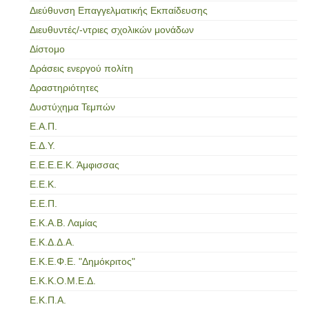
Διεύθυνση Επαγγελματικής Εκπαίδευσης
Διευθυντές/-ντριες σχολικών μονάδων
Δίστομο
Δράσεις ενεργού πολίτη
Δραστηριότητες
Δυστύχημα Τεμπών
Ε.Α.Π.
Ε.Δ.Υ.
Ε.Ε.Ε.Ε.Κ. Άμφισσας
Ε.Ε.Κ.
Ε.Ε.Π.
Ε.Κ.Α.Β. Λαμίας
Ε.Κ.Δ.Δ.Α.
Ε.Κ.Ε.Φ.Ε. "Δημόκριτος"
Ε.Κ.Κ.Ο.Μ.Ε.Δ.
Ε.Κ.Π.Α.