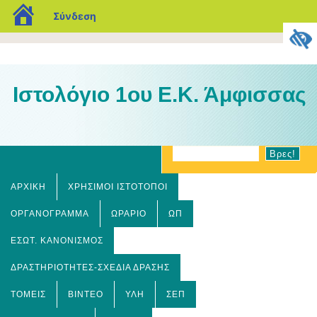
blogs.sch.gr
Σύνδεση
Ιστολόγιο 1ου Ε.Κ. Άμφισσας
ΑΡΧΙΚΉ
ΧΡΗΣΙΜΟΙ ΙΣΤΟΤΟΠΟΙ
ΟΡΓΑΝΌΓΡΑΜΜΑ
ΩΡΆΡΙΟ
ΩΠ
ΕΣΩΤ. ΚΑΝΟΝΙΣΜΌΣ
ΔΡΑΣΤΗΡΙΌΤΗΤΕΣ-ΣΧΈΔΙΑ ΔΡΆΣΗΣ
ΤΟΜΕΊΣ
ΒΊΝΤΕΟ
ΎΛΗ
ΣΕΠ