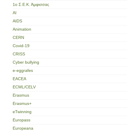
1ο Σ.Ε.Κ. Άμφισσας
AI
AIDS
Animation
CERN
Covid-19
CRISS
Cyber bullying
e-eggrafes
EACEA
ECML/CELV
Erasmus
Erasmus+
eTwinning
Europass
Europeana