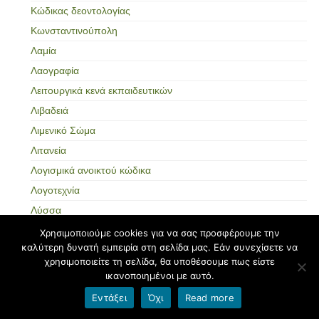
Κώδικας δεοντολογίας
Κωνσταντινούπολη
Λαμία
Λαογραφία
Λειτουργικά κενά εκπαιδευτικών
Λιβαδειά
Λιμενικό Σώμα
Λιτανεία
Λογισμικά ανοικτού κώδικα
Λογοτεχνία
Λύσσα
Μ.Ν.Α.Ε. (Μια Νέα Αρχή στα ΕΠΑ.Λ.)
Χρησιμοποιούμε cookies για να σας προσφέρουμε την
καλύτερη δυνατή εμπειρία στη σελίδα μας. Εάν συνεχίσετε να
Μαθήματα ΕΝΕΕΓΥΛ
χρησιμοποιείτε τη σελίδα, θα υποθέσουμε πως είστε
Μαθήματα ΕΠΑ.Λ.
ικανοποιημένοι με αυτό.
Μαθήματα Ι.Ε.Κ.
Εντάξει
Όχι
Read more
Μαθήματα Π.ΕΠΑ.Λ.