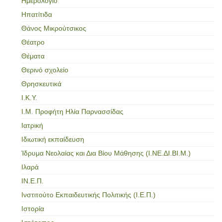
Ημερολόγιο
Ηπατίτιδα
Θάνος Μικρούτσικος
Θέατρο
Θέματα
Θερινό σχολείο
Θρησκευτικά
Ι.Κ.Υ.
Ι.Μ. Προφήτη Ηλία Παρνασσίδας
Ιατρική
Ιδιωτική εκπαίδευση
Ίδρυμα Νεολαίας και Δια Βίου Μάθησης (Ι.ΝΕ.ΔΙ.ΒΙ.Μ.)
Ιλαρά
ΙΝ.Ε.Π.
Ινστιτούτο Εκπαιδευτικής Πολιτικής (Ι.Ε.Π.)
Ιστορία