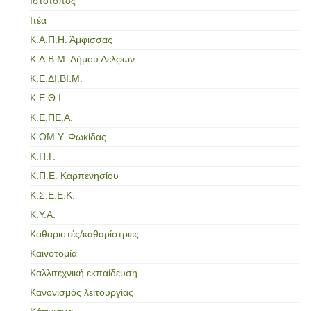
Ιστότοπος
Ιτέα
Κ.Α.Π.Η. Άμφισσας
Κ.Δ.Β.Μ. Δήμου Δελφών
Κ.Ε.ΔΙ.ΒΙ.Μ.
Κ.Ε.Θ.Ι.
Κ.Ε.ΠΕ.Α.
Κ.ΟΜ.Υ. Φωκίδας
Κ.Π.Γ.
Κ.Π.Ε. Καρπενησίου
Κ.Σ.Ε.Ε.Κ.
Κ.Υ.Α.
Καθαριστές/καθαρίστριες
Καινοτομία
Καλλιτεχνική εκπαίδευση
Κανονισμός λειτουργίας