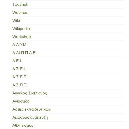
Taxisnet
Webinar
Wiki
Wikipedia
Workshop
Α.Δ.Υ.Μ.
Α.ΔΙ.Π.Π.Δ.Ε.
Α.Ε.Ι.
Α.Σ.Ε.Ι.
Α.Σ.Ε.Π.
Α.Σ.Π.Τ.
Άγγελος Σικελιανός
Αγιασμός
Άδειες εκπαιδευτικών
Αειφόρος ανάπτυξη
Αθλητισμός