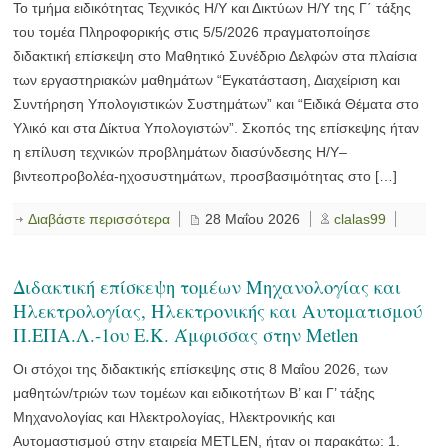
Το τμήμα ειδικότητας Τεχνικός Η/Υ και Δικτύων Η/Υ της Γ΄ τάξης
του τομέα Πληροφορικής στις 5/5/2026 πραγματοποίησε
διδακτική επίσκεψη στο Μαθητικό Συνέδριο Δελφών στα πλαίσια
των εργαστηριακών μαθημάτων “Εγκατάσταση, Διαχείριση και
Συντήρηση Υπολογιστικών Συστημάτων” και “Ειδικά Θέματα στο
Υλικό και στα Δίκτυα Υπολογιστών”. Σκοπός της επίσκεψης ήταν
η επίλυση τεχνικών προβλημάτων διασύνδεσης Η/Υ–
βιντεοπροβολέα-ηχοσυστημάτων, προσβασιμότητας στο […]
Διαβάστε περισσότερα
28 Μαΐου 2026
clalas99
Διδακτική επίσκεψη τομέων Μηχανολογίας και
Ηλεκτρολογίας, Ηλεκτρονικής και Αυτοματισμού
Π.ΕΠΑ.Λ.-1ου Ε.Κ. Άμφισσας στην Metlen
Οι στόχοι της διδακτικής επίσκεψης στις 8 Μαΐου 2026, των
μαθητών/τριών των τομέων και ειδικοτήτων Β’ και Γ’ τάξης
Μηχανολογίας και Ηλεκτρολογίας, Ηλεκτρονικής και
Αυτομαστισμού στην εταιρεία METLEN, ήταν οι παρακάτω: 1.