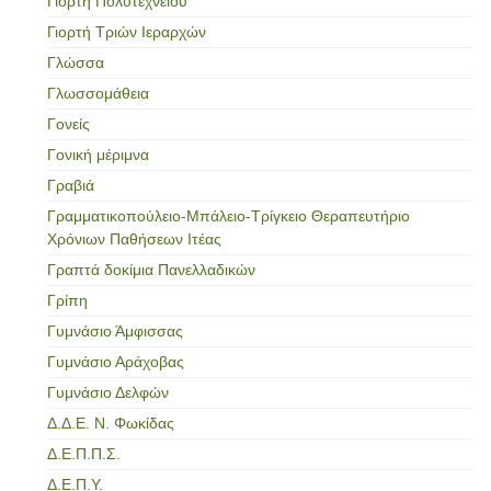
Γιορτή Πολυτεχνείου
Γιορτή Τριών Ιεραρχών
Γλώσσα
Γλωσσομάθεια
Γονείς
Γονική μέριμνα
Γραβιά
Γραμματικοπούλειο-Μπάλειο-Τρίγκειο Θεραπευτήριο
Χρόνιων Παθήσεων Ιτέας
Γραπτά δοκίμια Πανελλαδικών
Γρίπη
Γυμνάσιο Άμφισσας
Γυμνάσιο Αράχοβας
Γυμνάσιο Δελφών
Δ.Δ.Ε. Ν. Φωκίδας
Δ.Ε.Π.Π.Σ.
Δ.Ε.Π.Υ.