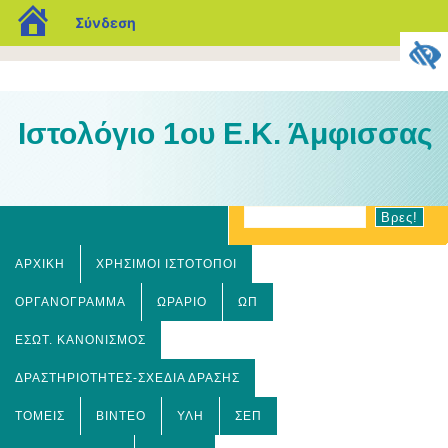
blogs.sch.gr
Σύνδεση
Ιστολόγιο 1ου Ε.Κ. Άμφισσας
ΑΡΧΙΚΉ
ΧΡΗΣΙΜΟΙ ΙΣΤΟΤΟΠΟΙ
ΟΡΓΑΝΌΓΡΑΜΜΑ
ΩΡΆΡΙΟ
ΩΠ
ΕΣΩΤ. ΚΑΝΟΝΙΣΜΌΣ
ΔΡΑΣΤΗΡΙΌΤΗΤΕΣ-ΣΧΈΔΙΑ ΔΡΆΣΗΣ
ΤΟΜΕΊΣ
ΒΊΝΤΕΟ
ΎΛΗ
ΣΕΠ