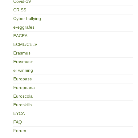
Covid-19
CRISS
Cyber bullying
e-eggrafes
EACEA
ECML/CELV
Erasmus
Erasmus+
eTwinning
Europass
Europeana
Euroscola
Euroskills
EYCA
FAQ
Forum