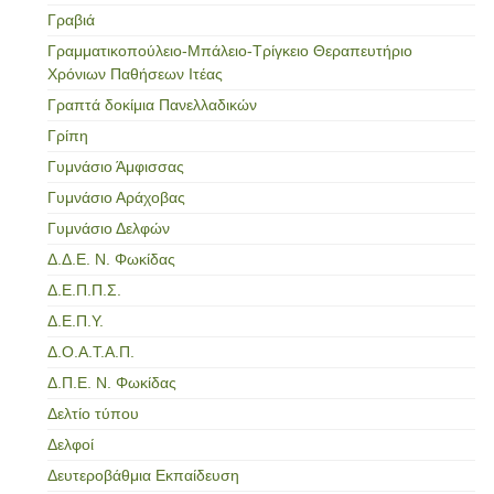
Γραβιά
Γραμματικοπούλειο-Μπάλειο-Τρίγκειο Θεραπευτήριο
Χρόνιων Παθήσεων Ιτέας
Γραπτά δοκίμια Πανελλαδικών
Γρίπη
Γυμνάσιο Άμφισσας
Γυμνάσιο Αράχοβας
Γυμνάσιο Δελφών
Δ.Δ.Ε. Ν. Φωκίδας
Δ.Ε.Π.Π.Σ.
Δ.Ε.Π.Υ.
Δ.Ο.Α.Τ.Α.Π.
Δ.Π.Ε. Ν. Φωκίδας
Δελτίο τύπου
Δελφοί
Δευτεροβάθμια Εκπαίδευση