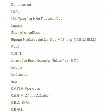
Θρησκευτικά
Ι.Κ.Υ.
Ι.Μ. Προφήτη Ηλία Παρνασσίδας
Ιατρική
Ιδιωτική εκπαίδευση
Ίδρυμα Νεολαίας και Δια Βίου Μάθησης (Ι.ΝΕ.ΔΙ.ΒΙ.Μ.)
Ιλαρά
ΙΝ.Ε.Π.
Ινστιτούτο Εκπαιδευτικής Πολιτικής (Ι.Ε.Π.)
Ιστορία
Ιστότοπος
Ιτέα
Κ.Α.Π.Η. Άμφισσας
Κ.Δ.Β.Μ. Δήμου Δελφών
Κ.Ε.ΔΙ.ΒΙ.Μ.
Κ.Ε.Θ.Ι.