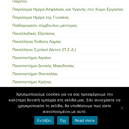
Παγετός
Παγκόσμια Ημέρα Ασφάλειας και Υγιεινής στο Χώρο Εργασίας
Παγκόσμια Ημέρα της Γυναίκας
Παιδαγωγικός σύμβουλος-μέντορας
Πανελλαδικές Εξετάσεις
Πανελλήνια Έκθεση Λαμίας
Πανελλήνιο Σχολικό Δίκτυο (Π.Σ.Δ.)
Πανεπιστήμιο Αιγαίου
Πανεπιστήμιο Δυτικής Μακεδονίας
Πανεπιστήμιο Θεσσαλίας
Πανεπιστήμιο Κρήτης
Πάνος Μισερλής
Χρησιμοποιούμε cookies για να σας προσφέρουμε την
Παπαλουκάς, Σπύρος
καλύτερη δυνατή εμπειρία στη σελίδα μας. Εάν συνεχίσετε να
χρησιμοποιείτε τη σελίδα, θα υποθέσουμε πως είστε
Παραιτήσεις εκπαιδευτικών
ικανοποιημένοι με αυτό.
Παράλληλη στήριξη
Εντάξει
Όχι
Read more
Παράλληλο μηχανογραφικό δελτίο