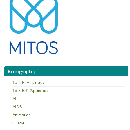
Κατηγορίες
1ο Ε.Κ. Άμφισσας
1ο Σ.Ε.Κ. Άμφισσας
AI
AIDS
Animation
CERN