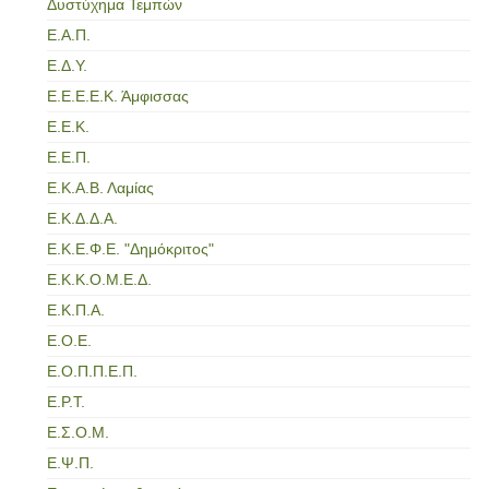
Δυστύχημα Τεμπών
Ε.Α.Π.
Ε.Δ.Υ.
Ε.Ε.Ε.Ε.Κ. Άμφισσας
Ε.Ε.Κ.
Ε.Ε.Π.
Ε.Κ.Α.Β. Λαμίας
Ε.Κ.Δ.Δ.Α.
Ε.Κ.Ε.Φ.Ε. "Δημόκριτος"
Ε.Κ.Κ.Ο.Μ.Ε.Δ.
Ε.Κ.Π.Α.
Ε.Ο.Ε.
Ε.Ο.Π.Π.Ε.Π.
Ε.Ρ.Τ.
Ε.Σ.Ο.Μ.
Ε.Ψ.Π.