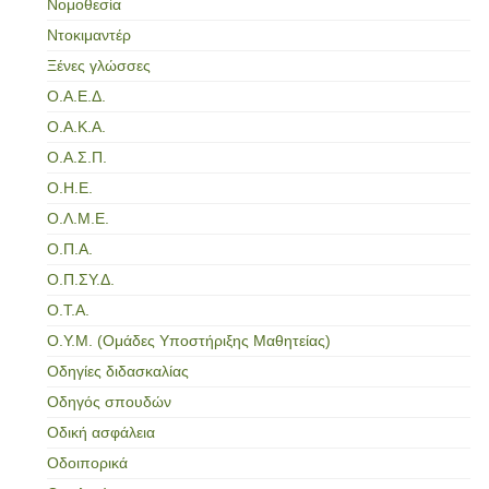
Νομοθεσία
Ντοκιμαντέρ
Ξένες γλώσσες
Ο.Α.Ε.Δ.
Ο.Α.Κ.Α.
Ο.Α.Σ.Π.
Ο.Η.Ε.
Ο.Λ.Μ.Ε.
Ο.Π.Α.
Ο.Π.ΣΥ.Δ.
Ο.Τ.Α.
Ο.Υ.Μ. (Ομάδες Υποστήριξης Μαθητείας)
Οδηγίες διδασκαλίας
Οδηγός σπουδών
Οδική ασφάλεια
Οδοιπορικά