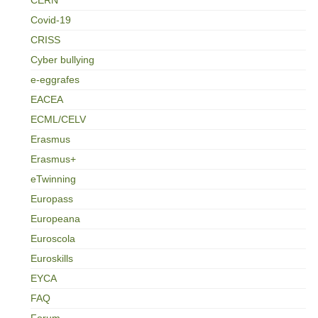
Covid-19
CRISS
Cyber bullying
e-eggrafes
EACEA
ECML/CELV
Erasmus
Erasmus+
eTwinning
Europass
Europeana
Euroscola
Euroskills
EYCA
FAQ
Forum