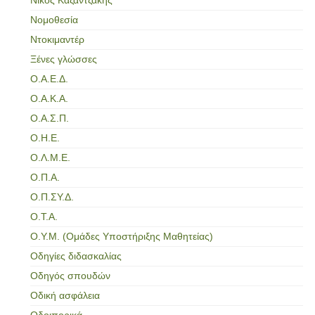
Νομοθεσία
Ντοκιμαντέρ
Ξένες γλώσσες
Ο.Α.Ε.Δ.
Ο.Α.Κ.Α.
Ο.Α.Σ.Π.
Ο.Η.Ε.
Ο.Λ.Μ.Ε.
Ο.Π.Α.
Ο.Π.ΣΥ.Δ.
Ο.Τ.Α.
Ο.Υ.Μ. (Ομάδες Υποστήριξης Μαθητείας)
Οδηγίες διδασκαλίας
Οδηγός σπουδών
Οδική ασφάλεια
Οδοιπορικά