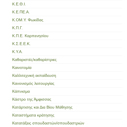
Κ.Ε.Θ.Ι.
Κ.Ε.ΠΕ.Α.
Κ.ΟΜ.Υ. Φωκίδας
Κ.Π.Γ.
Κ.Π.Ε. Καρπενησίου
Κ.Σ.Ε.Ε.Κ.
Κ.Υ.Α.
Καθαριστές/καθαρίστριες
Καινοτομία
Καλλιτεχνική εκπαίδευση
Κανονισμός λειτουργίας
Κάπνισμα
Κάστρο της Άμφισσας
Κατάρτισης και Δια Βίου Μάθησης
Καταστήματα κράτησης
Κατατάξεις σπουδαστών/σπουδαστριών