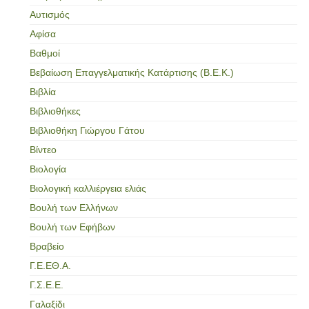
Αυτισμός
Αφίσα
Βαθμοί
Βεβαίωση Επαγγελματικής Κατάρτισης (Β.Ε.Κ.)
Βιβλία
Βιβλιοθήκες
Βιβλιοθήκη Γιώργου Γάτου
Βίντεο
Βιολογία
Βιολογική καλλιέργεια ελιάς
Βουλή των Ελλήνων
Βουλή των Εφήβων
Βραβείο
Γ.Ε.ΕΘ.Α.
Γ.Σ.Ε.Ε.
Γαλαξίδι