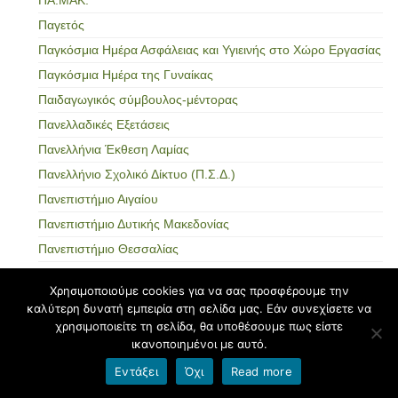
Παγετός
Παγκόσμια Ημέρα Ασφάλειας και Υγιεινής στο Χώρο Εργασίας
Παγκόσμια Ημέρα της Γυναίκας
Παιδαγωγικός σύμβουλος-μέντορας
Πανελλαδικές Εξετάσεις
Πανελλήνια Έκθεση Λαμίας
Πανελλήνιο Σχολικό Δίκτυο (Π.Σ.Δ.)
Πανεπιστήμιο Αιγαίου
Πανεπιστήμιο Δυτικής Μακεδονίας
Πανεπιστήμιο Θεσσαλίας
Πανεπιστήμιο Κρήτης
Χρησιμοποιούμε cookies για να σας προσφέρουμε την
Πάνος Μισερλής
καλύτερη δυνατή εμπειρία στη σελίδα μας. Εάν συνεχίσετε να
Παπαλουκάς, Σπύρος
χρησιμοποιείτε τη σελίδα, θα υποθέσουμε πως είστε
ικανοποιημένοι με αυτό.
Παραιτήσεις εκπαιδευτικών
Εντάξει
Όχι
Read more
Παράλληλη στήριξη
Παράλληλο μηχανογραφικό δελτίο