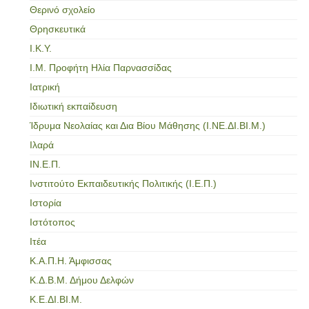
Θερινό σχολείο
Θρησκευτικά
Ι.Κ.Υ.
Ι.Μ. Προφήτη Ηλία Παρνασσίδας
Ιατρική
Ιδιωτική εκπαίδευση
Ίδρυμα Νεολαίας και Δια Βίου Μάθησης (Ι.ΝΕ.ΔΙ.ΒΙ.Μ.)
Ιλαρά
ΙΝ.Ε.Π.
Ινστιτούτο Εκπαιδευτικής Πολιτικής (Ι.Ε.Π.)
Ιστορία
Ιστότοπος
Ιτέα
Κ.Α.Π.Η. Άμφισσας
Κ.Δ.Β.Μ. Δήμου Δελφών
Κ.Ε.ΔΙ.ΒΙ.Μ.