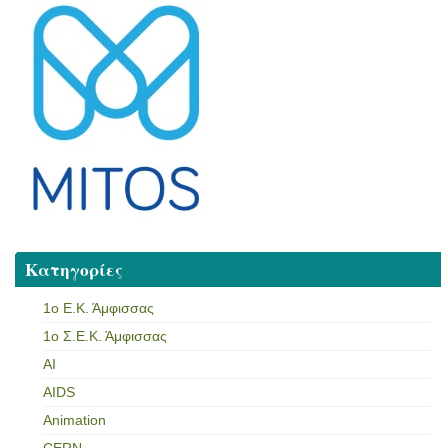
Κατηγορίες
1ο Ε.Κ. Άμφισσας
1ο Σ.Ε.Κ. Άμφισσας
AI
AIDS
Animation
CERN