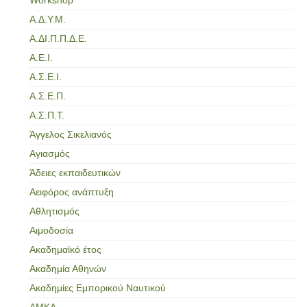
Α.Δ.Υ.Μ.
Α.ΔΙ.Π.Π.Δ.Ε.
Α.Ε.Ι.
Α.Σ.Ε.Ι.
Α.Σ.Ε.Π.
Α.Σ.Π.Τ.
Άγγελος Σικελιανός
Αγιασμός
Άδειες εκπαιδευτικών
Αειφόρος ανάπτυξη
Αθλητισμός
Αιμοδοσία
Ακαδημαϊκό έτος
Ακαδημία Αθηνών
Ακαδημίες Εμπορικού Ναυτικού
ΑΜΚΑ