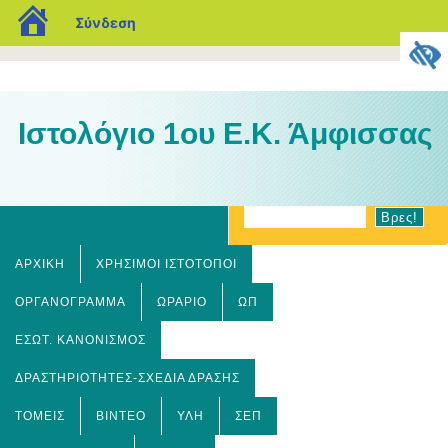
blogs.sch.gr
Σύνδεση
Ιστολόγιο 1ου Ε.Κ. Άμφισσας
ΑΡΧΙΚΉ
ΧΡΗΣΙΜΟΙ ΙΣΤΟΤΟΠΟΙ
ΟΡΓΑΝΌΓΡΑΜΜΑ
ΩΡΆΡΙΟ
ΩΠ
ΕΣΩΤ. ΚΑΝΟΝΙΣΜΌΣ
ΔΡΑΣΤΗΡΙΌΤΗΤΕΣ-ΣΧΈΔΙΑ ΔΡΆΣΗΣ
ΤΟΜΕΊΣ
ΒΊΝΤΕΟ
ΎΛΗ
ΣΕΠ