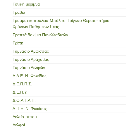
Γονική μέριμνα
Γραβιά
Γραμματικοπούλειο-Μπάλειο-Τρίγκειο Θεραπευτήριο
Χρόνιων Παθήσεων Ιτέας
Γραπτά δοκίμια Πανελλαδικών
Γρίπη
Γυμνάσιο Άμφισσας
Γυμνάσιο Αράχοβας
Γυμνάσιο Δελφών
Δ.Δ.Ε. Ν. Φωκίδας
Δ.Ε.Π.Π.Σ.
Δ.Ε.Π.Υ.
Δ.Ο.Α.Τ.Α.Π.
Δ.Π.Ε. Ν. Φωκίδας
Δελτίο τύπου
Δελφοί