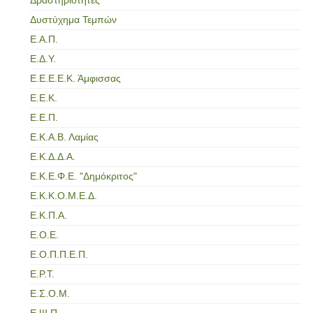
Δυστύχημα Τεμπών
Ε.Α.Π.
Ε.Δ.Υ.
Ε.Ε.Ε.Ε.Κ. Άμφισσας
Ε.Ε.Κ.
Ε.Ε.Π.
Ε.Κ.Α.Β. Λαμίας
Ε.Κ.Δ.Δ.Α.
Ε.Κ.Ε.Φ.Ε. "Δημόκριτος"
Ε.Κ.Κ.Ο.Μ.Ε.Δ.
Ε.Κ.Π.Α.
Ε.Ο.Ε.
Ε.Ο.Π.Π.Ε.Π.
Ε.Ρ.Τ.
Ε.Σ.Ο.Μ.
Ε.Ψ.Π.