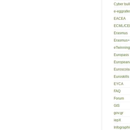
Cyber bul
e-eggrafe
EACEA
ECML/CE
Erasmus
Erasmus+
eTwinning
Europass
European
Euroscola
Euroskills
EYCA
FAQ
Forum
GIS
gov.gr
iepX
Infographi