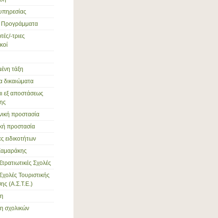
υπηρεσίας
ά Προγράμματα
ές/-τριες
κοί
ένη τάξη
α δικαιώματα
αι εξ αποστάσεως
ης
νική προστασία
ική προστασία
ες ειδικοτήτων
Σαμαράκης
Στρατιωτικές Σχολές
Σχολές Τουριστικής
ς (Α.Σ.Τ.Ε.)
ση
η σχολικών