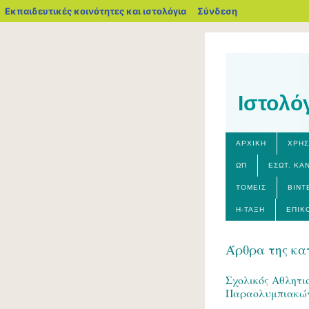
blogs.sch.gr
Εκπαιδευτικές κοινότητες και ιστολόγια
Σύνδεση
Ιστολό
ΑΡΧΙΚΉ
ΧΡΗΣ
ΩΠ
ΕΣΩΤ. ΚΑ
ΤΟΜΕΊΣ
ΒΊΝΤ
Η-ΤΆΞΗ
ΕΠΙΚ
Άρθρα της κα
Σχολικός Αθλητι
Παραολυμπιακών