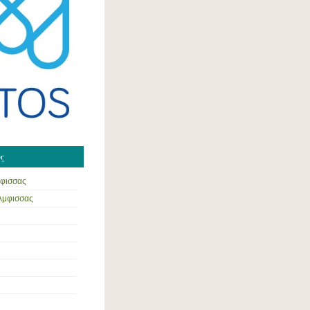
ς
μφισσας
 Άμφισσας