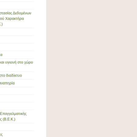
στασίας Δεδομένων
ού Χαρακτήρα
.)
ία
και υγιεινή στο χώρο
στο διαδίκτυο
αναπηρία
Επαγγελματικής
 (Β.Ε.Κ.)
ες