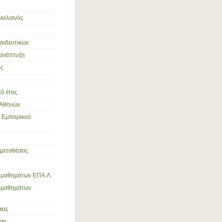
ικελιανός
παιδευτικών
 ανάπτυξη
ός
ό έτος
 Αθηνών
ς Εμπορικού
 μεταθέσεις
 μαθημάτων ΕΠΑ.Λ.
ς μαθημάτων
εις
ση