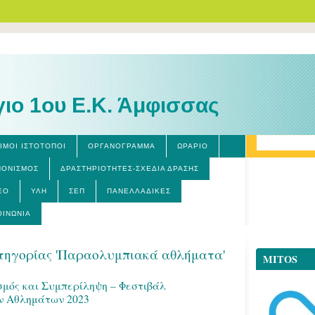
γιο 1ου Ε.Κ. Άμφισσας
ΙΜΟΙ ΙΣΤΟΤΟΠΟΙ
ΟΡΓΑΝΌΓΡΑΜΜΑ
ΩΡΆΡΙΟ
ΝΟΝΙΣΜΌΣ
ΔΡΑΣΤΗΡΙΌΤΗΤΕΣ-ΣΧΈΔΙΑ ΔΡΆΣΗΣ
ΕΟ
ΎΛΗ
ΣΕΠ
ΠΑΝΕΛΛΑΔΙΚΈΣ
ΟΙΝΩΝΊΑ
τηγορίας 'Παραολυμπιακά αθλήματα'
MITOS
σμός και Συμπερίληψη – Φεστιβάλ
 Αθλημάτων 2023