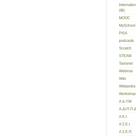
Internatio
(IB)
MOOC
MySchool
PISA
podcasts
Scratch
STEAM
Taxisnet
Webinar
Wiki
Wikipedia
Workshop
Α.Δ.Υ.Μ.
Α.ΔΙ.Π.Π.Δ
Α.Ε.Ι.
Α.Σ.Ε.Ι.
Α.Σ.Ε.Π.