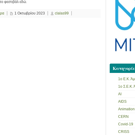
 το φεστιβάλ εδώ.
ερα
1 Οκτωβρίου 2023
clalas99
Κατηγορίε
1ο Ε.Κ. Ά
1ο Σ.Ε.Κ.
AI
AIDS
Animation
CERN
Covid-19
CRISS