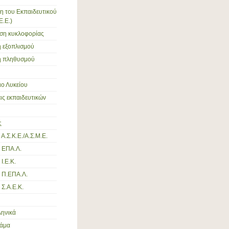
η του Εκπαιδευτικού
Ε.Ε.)
ση κυκλοφορίας
 εξοπλισμού
 πληθυσμού
ο Λυκείου
ς εκπαιδευτικών
ς
Α.Σ.Κ.Ε./Α.Σ.Μ.Ε.
 ΕΠΑ.Λ.
Ι.Ε.Κ.
 Π.ΕΠΑ.Λ.
 Σ.Α.Ε.Κ.
ληνικά
ράμα