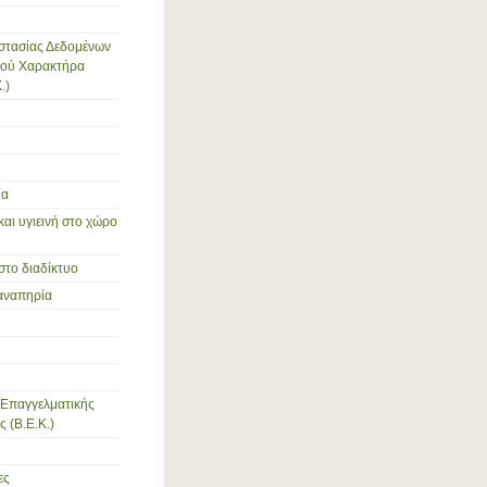
στασίας Δεδομένων
ού Χαρακτήρα
.)
ία
και υγιεινή στο χώρο
στο διαδίκτυο
αναπηρία
Επαγγελματικής
 (Β.Ε.Κ.)
ες