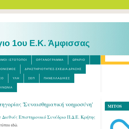
γιο 1ου Ε.Κ. Άμφισσας
ΙΜΟΙ ΙΣΤΟΤΟΠΟΙ
ΟΡΓΑΝΌΓΡΑΜΜΑ
ΩΡΆΡΙΟ
ΝΟΝΙΣΜΌΣ
ΔΡΑΣΤΗΡΙΌΤΗΤΕΣ-ΣΧΈΔΙΑ ΔΡΆΣΗΣ
ΕΟ
ΎΛΗ
ΣΕΠ
ΠΑΝΕΛΛΑΔΙΚΈΣ
ΟΙΝΩΝΊΑ
τηγορίας 'Συναισθηματική νοημοσύνη'
MITOS
 Διεθνές Επιστημονικό Συνέδριο Π.Δ.Ε. Κρήτης
ο τύπου εδώ.