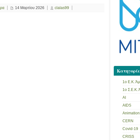
ερα
14 Μαρτίου 2026
clalas99
Κατηγορίε
1ο Ε.Κ. Ά
1ο Σ.Ε.Κ.
AI
AIDS
Animation
CERN
Covid-19
CRISS