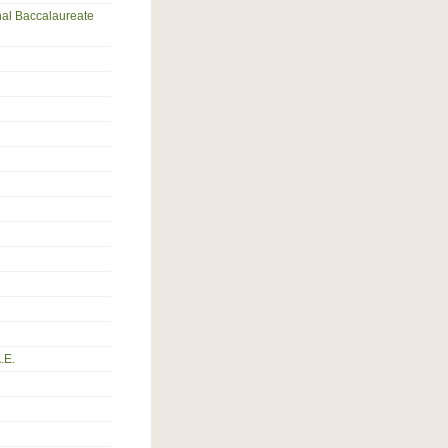
nal Baccalaureate
.Ε.