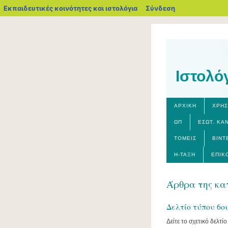
blogs.sch.gr
Εκπαιδευτικές κοινότητες και ιστολόγια
Σύνδεση
Ιστολό
ΑΡΧΙΚΉ
ΧΡΗΣ
ΩΠ
ΕΣΩΤ. ΚΑ
ΤΟΜΕΊΣ
ΒΊΝΤ
Η-ΤΆΞΗ
ΕΠΙΚ
Άρθρα της κα
Δελτίο τύπου 6ου
Δείτε το σχετικό δελτί