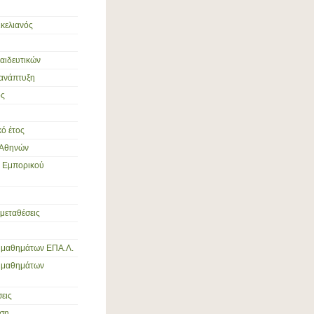
ικελιανός
παιδευτικών
 ανάπτυξη
ός
ό έτος
 Αθηνών
ς Εμπορικού
 μεταθέσεις
 μαθημάτων ΕΠΑ.Λ.
ς μαθημάτων
εις
ση