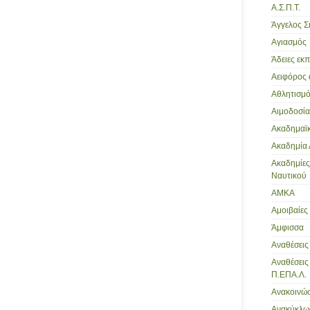
Α.Σ.Π.Τ.
Άγγελος Σ
Αγιασμός
Άδειες εκ
Αειφόρος
Αθλητισμ
Αιμοδοσία
Ακαδημαϊκ
Ακαδημία
Ακαδημίε
Ναυτικού
ΑΜΚΑ
Αμοιβαίες
Άμφισσα
Αναθέσεις
Αναθέσει
Π.ΕΠΑ.Λ.
Ανακοινώσ
Ανακύκλω