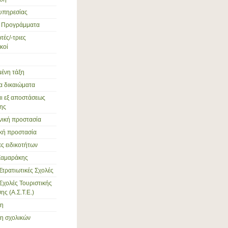
υπηρεσίας
ά Προγράμματα
ές/-τριες
κοί
ένη τάξη
α δικαιώματα
αι εξ αποστάσεως
ης
νική προστασία
ική προστασία
ες ειδικοτήτων
Σαμαράκης
Στρατιωτικές Σχολές
Σχολές Τουριστικής
ς (Α.Σ.Τ.Ε.)
ση
η σχολικών