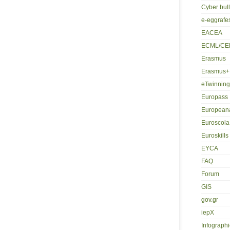
Cyber bul
e-eggrafe
EACEA
ECML/CE
Erasmus
Erasmus+
eTwinning
Europass
European
Euroscola
Euroskills
EYCA
FAQ
Forum
GIS
gov.gr
iepX
Infographi