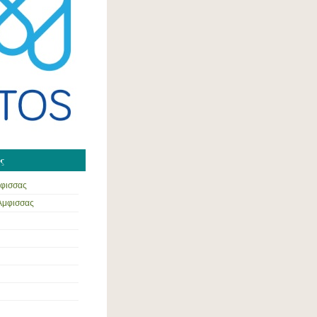
ς
μφισσας
 Άμφισσας