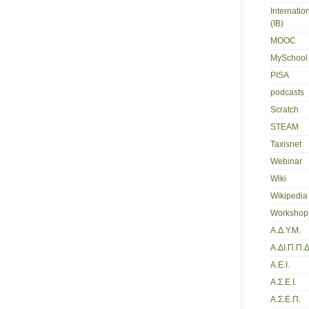
Internatio
(IB)
MOOC
MySchool
PISA
podcasts
Scratch
STEAM
Taxisnet
Webinar
Wiki
Wikipedia
Workshop
Α.Δ.Υ.Μ.
Α.ΔΙ.Π.Π.Δ
Α.Ε.Ι.
Α.Σ.Ε.Ι.
Α.Σ.Ε.Π.