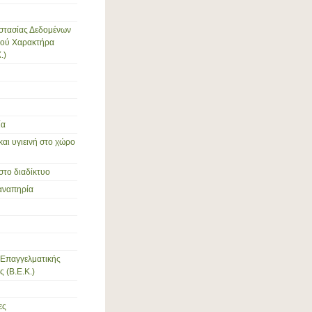
στασίας Δεδομένων
ού Χαρακτήρα
.)
ία
και υγιεινή στο χώρο
στο διαδίκτυο
αναπηρία
Επαγγελματικής
 (Β.Ε.Κ.)
ες