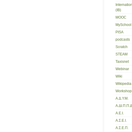
Internatio
(IB)
MOOC
MySchool
PISA
podcasts
Scratch
STEAM
Taxisnet
Webinar
Wiki
Wikipedia
Workshop
Α.Δ.Υ.Μ.
Α.ΔΙ.Π.Π.Δ
Α.Ε.Ι.
Α.Σ.Ε.Ι.
Α.Σ.Ε.Π.