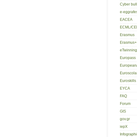
Cyber bul
e-eggrafe
EACEA
ECML/CE
Erasmus
Erasmus+
eTwinning
Europass
European
Euroscola
Euroskills
EYCA
FAQ
Forum
GIS
gov.gr
iepX
Infographi