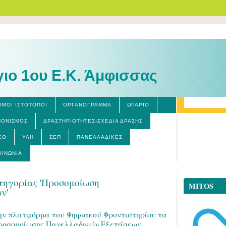
γιο 1ου Ε.Κ. Άμφισσας
ΙΜΟΙ ΙΣΤΟΤΟΠΟΙ
ΟΡΓΑΝΌΓΡΑΜΜΑ
ΩΡΆΡΙΟ
ΝΟΝΙΣΜΌΣ
ΔΡΑΣΤΗΡΙΌΤΗΤΕΣ-ΣΧΈΔΙΑ ΔΡΆΣΗΣ
ΕΟ
ΎΛΗ
ΣΕΠ
ΠΑΝΕΛΛΑΔΙΚΈΣ
ΟΙΝΩΝΊΑ
τηγορίας 'Προσομοίωση
MITOS
ν'
ην πλατφόρμα του Ψηφιακού Φροντιστηρίου τα
ροσομοίωσης Πανελλαδικών Εξετάσεων