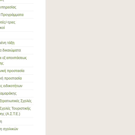
υπηρεσίας
ά Προγράμματα
ές/-τριες
κοί
ένη τάξη
α δικαιώματα
αι εξ αποστάσεως
ης
νική προστασία
ική προστασία
ες ειδικοτήτων
Σαμαράκης
Στρατιωτικές Σχολές
Σχολές Τουριστικής
ς (Α.Σ.Τ.Ε.)
ση
η σχολικών