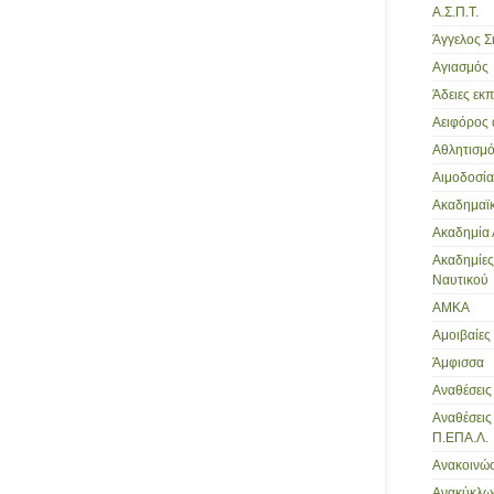
Α.Σ.Π.Τ.
Άγγελος Σ
Αγιασμός
Άδειες εκ
Αειφόρος
Αθλητισμ
Αιμοδοσία
Ακαδημαϊκ
Ακαδημία
Ακαδημίε
Ναυτικού
ΑΜΚΑ
Αμοιβαίες
Άμφισσα
Αναθέσεις
Αναθέσει
Π.ΕΠΑ.Λ.
Ανακοινώσ
Ανακύκλω