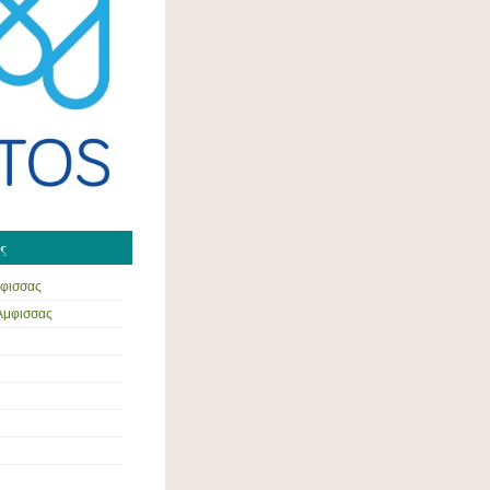
ς
μφισσας
 Άμφισσας