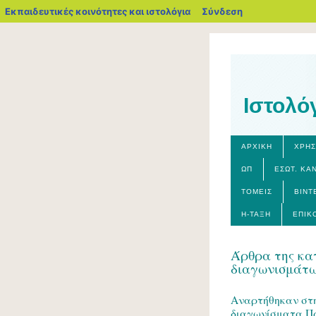
blogs.sch.gr
Εκπαιδευτικές κοινότητες και ιστολόγια
Σύνδεση
Ιστολό
ΑΡΧΙΚΉ
ΧΡΗΣ
ΩΠ
ΕΣΩΤ. ΚΑ
ΤΟΜΕΊΣ
ΒΊΝΤ
Η-ΤΆΞΗ
ΕΠΙΚ
Άρθρα της κα
διαγωνισμάτω
Αναρτήθηκαν στ
διαγωνίσματα Π