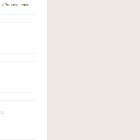
nal Baccalaureate
.Ε.