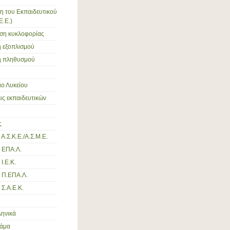
η του Εκπαιδευτικού
Ε.Ε.)
ση κυκλοφορίας
 εξοπλισμού
 πληθυσμού
ο Λυκείου
ς εκπαιδευτικών
ς
Α.Σ.Κ.Ε./Α.Σ.Μ.Ε.
 ΕΠΑ.Λ.
Ι.Ε.Κ.
 Π.ΕΠΑ.Λ.
 Σ.Α.Ε.Κ.
ληνικά
ράμα