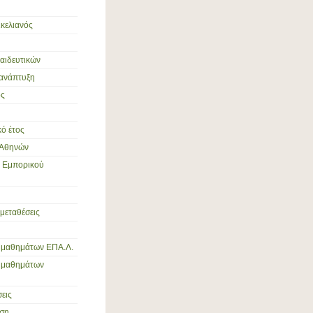
ικελιανός
παιδευτικών
 ανάπτυξη
ός
ό έτος
 Αθηνών
ς Εμπορικού
 μεταθέσεις
 μαθημάτων ΕΠΑ.Λ.
ς μαθημάτων
εις
ση