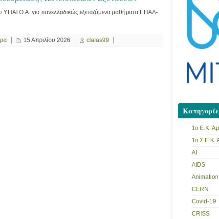
ου Υ.ΠΑΙ.Θ.Α. για πανελλαδικώς εξεταζόμενα μαθήματα ΕΠΑΛ-
ερα
15 Απριλίου 2026
clalas99
Κατηγορίε
1ο Ε.Κ. Ά
1ο Σ.Ε.Κ.
AI
AIDS
Animation
CERN
Covid-19
CRISS