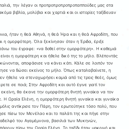
ύ παλιά, την λέγαν οι προπροπροπροπροπαππούδες μας στα
κόμα βιβλία, μολύβια και χαρτιά και οι ιστορίες ταξίδευαν
νια, ήταν η θεά Αθηνά, η θεά Ήρα και η θεά Αφροδίτη, που
αι η ομορφότερη. Όλα ξεκίνησαν όταν η Έριδα, έριξε
πάνω του έγραφε: «να δοθεί στην ομορφότερη». Η καθεμιά
η είναι η ομορφότερη και ήθελε δικό της το μήλο. Βλέποντάς
ακώνονται, αποφάσισε να κάνει κάτι. Κάλε σε λοιπόν τον
ήτησε να δώσει εκείνος το μήλο. Όπως καταλαβαίνετε, η
εν ήθελε να στεναχωρήσει καμιά από τις τρεις θεές, όμως
ρετε σε ποιά; Στην Αφροδίτη και αυτό έγινε γιατί τον
ε εκείνη, θα έκανε την ομορφότερη θνητή γυναίκα να τον
ινε. Η Ωραία Ελένη, η ομορφότερη θνητή γυναίκα και γυναίκα
μόλις αντίκρισε τον Πάρη, τον ερωτεύτηκε τόσο πολύ, που
ησε πίσω τον Μενέλαο και το παλάτι της και πήγε στην
ν αδελφό του Αγαμέμνονα, βασιλιά των Μυκηνών,
πάρουν πίσω την Ωραία Ελένη. Το ταξίδι ήταν μακρινό και