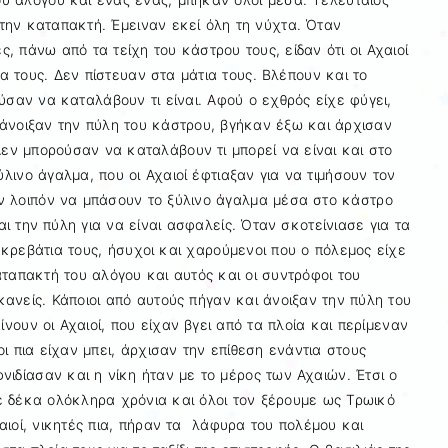
την καταπακτή. Έμειναν εκεί όλη τη νύχτα. Όταν
, πάνω από τα τείχη του κάστρου τους, είδαν ότι οι Αχαιοί
οία τους. Δεν πίστευαν στα μάτια τους. Βλέπουν και το
ύσαν να καταλάβουν τι είναι. Αφού ο εχθρός είχε φύγει,
άνοιξαν την πύλη του κάστρου, βγήκαν έξω και άρχισαν
Δεν μπορούσαν να καταλάβουν τι μπορεί να είναι και στο
ινο άγαλμα, που οι Αχαιοί έφτιαξαν για να τιμήσουν τον
ν λοιπόν να μπάσουν το ξύλινο άγαλμα μέσα στο κάστρο
ι την πύλη για να είναι ασφαλείς. Όταν σκοτείνιασε για τα
 κρεβάτια τους, ήσυχοι και χαρούμενοι που ο πόλεμος είχε
ταπακτή του αλόγου και αυτός και οι συντρόφοι του
ανείς. Κάποιοι από αυτούς πήγαν και άνοιξαν την πύλη του
ουν οι Αχαιοί, που είχαν βγει από τα πλοία και περίμεναν
ι πια είχαν μπει, άρχισαν την επίθεση ενάντια στους
ιδίασαν και η νίκη ήταν με το μέρος των Αχαιών. Έτσι ο
 δέκα ολόκληρα χρόνια και όλοι τον ξέρουμε ως Τρωικό
αιοί, νικητές πια, πήραν τα λάφυρα του πολέμου και