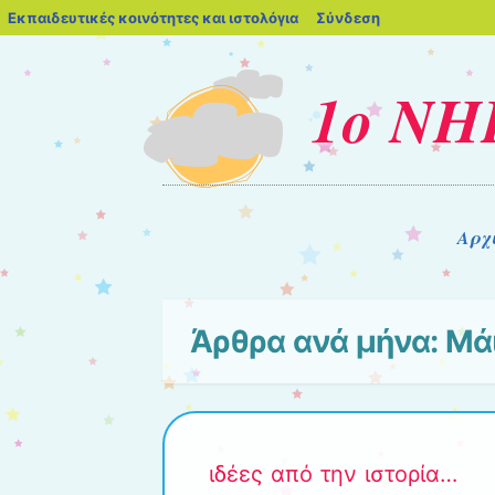
blogs.sch.gr
Εκπαιδευτικές κοινότητες και ιστολόγια
Σύνδεση
1ο Ν
Μενού
Μετάβαση στο περιεχόμενο
Αρχ
Άρθρα ανά μήνα:
Μά
ιδέες από την ιστορία…