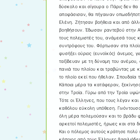
δύσκολο και σίγουρα ο Πάρις δεν θα 
αποφάσισαν, θα πήγαιναν οπωσδήποτ
Ελένη. Ζήτησαν βοήθεια και από άλλ
βοηθήσουν. Έδωσαν ραντεβού στην Αυ
τους πολεμιστές του, ανάμεσά τους κ
συντρόφους του. Φόρτωσαν στα πλοία 
φυσήξει ούριος (ευνοϊκός) άνεμος, γ
ταξίδευαν με τη δύναμη του ανέμου,
πανιά του πλοίου και τραβώντας με 
το πλοίο εκεί που ήθελαν. Σπουδαία 
Κάποια μέρα τα κατάφεραν, ξεκίνησα
στην Τροία. Γύρω από την Τροία υψών
Τότε οι Έλληνες, που τους λέγαν και
καθόλου εύκολη υπόθεση. Γινόντουσ
όλη μέρα πολεμούσαν και το βράδυ 
αρκετοί πολεμιστές, ήρωες και στα 
Και ο πόλεμος αυτούς κράτησε πολύ κ
κάποιος από τους Έλληνες βασιλιάδες