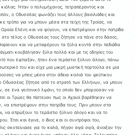
ε κιόλας. Ήταν ο πολυμήχανος, τετραπέραντος και
πόν, ο Οδυσσέας φωνάζει τους άλλους βασιλιάδες και
ήκε τρόπο για να μπουν μέσα στα τείχη της Τροίας, να
 Ωραία Ελένη και να φύγουν, να επιστρέψουν στην πατρίδα
 στο τέλος ο Οδυσσέας τους ζήτησε να πάνε στο δάσος,
θαρίσουν και να μεταφέρουν τα ξύλα κοντά στην πεδιάδα
ράγματι κουβάλησαν ξύλα πολλά και με τις οδηγίες του
ό που έφτιαξαν, ήταν ένα τεράστιο ξύλινο άλογο, πάνω
σωτερικό του και είχε μια μικρή μυστική πορτούλα σε μια
ρούσες να μπεις μέσα στην άδεια κοιλιά του ψεύτικου
 ο Οδυσσέας ζήτησε από το στρατό των Ελλήνων, να μπουν
, σε ένα γειτονικό λιμάνι, το οποίο δεν μπορούσαν να
τσι οι Τρώες θα πίστευαν πως οι Αχαιοί βαρέθηκαν να
 να επιστρέψουν στην πατρίδα τους. Πριν μπουν στα
ι, να σπρώξουν το τεράστιο ξύλινο άλογο και να το
. Έτσι και έγινε, ο ίδιος και οι συντρόφοι του,
ις σκοτείνιασε για το καλά, πήγαν σιγά σιγά, άνοιξαν την
υ αλόγου και ένας ένας, μπήκαν όλοι μέσα. Τελευταίος