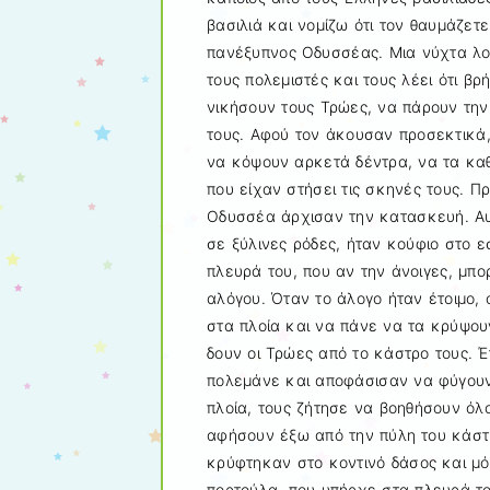
βασιλιά και νομίζω ότι τον θαυμάζετ
πανέξυπνος Οδυσσέας. Μια νύχτα λοι
τους πολεμιστές και τους λέει ότι βρ
νικήσουν τους Τρώες, να πάρουν την
τους. Αφού τον άκουσαν προσεκτικά,
να κόψουν αρκετά δέντρα, να τα κα
που είχαν στήσει τις σκηνές τους. Π
Οδυσσέα άρχισαν την κατασκευή. Αυτ
σε ξύλινες ρόδες, ήταν κούφιο στο ε
πλευρά του, που αν την άνοιγες, μπο
αλόγου. Όταν το άλογο ήταν έτοιμο,
στα πλοία και να πάνε να τα κρύψουν
δουν οι Τρώες από το κάστρο τους. Έ
πολεμάνε και αποφάσισαν να φύγουν,
πλοία, τους ζήτησε να βοηθήσουν όλο
αφήσουν έξω από την πύλη του κάστρου
κρύφτηκαν στο κοντινό δάσος και μόλ
πορτούλα, που υπήρχε στα πλευρά το