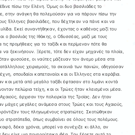
έδινε πίσω την Ελένη. Όμως οι δυο βασιλιάδες το
ε, στην ανάγκη θα πολεμούσαν για να πάρουν πίσω την
ους Έλληνες βασιλιάδες, που δέχτηκαν να πάνε και να
λίδα. Εκεί συναντήθηκαν, έχοντας ο καθένας μαζί του
αι ο βασιλιάς της Ιθάκης, ο Οδυσσέας, μαζί με τους
τις προμήθειες για το ταξίδι και περίμεναν πότε θα
ια να ξεκινήσουν. Ξέρετε, τότε δεν είχαν μηχανές τα πλοία,
 όταν φυσούσε, οι ναύτες μάζευαν τον άνεμο μέσα στα
κατάλληλους χειρισμούς, τα σκοινιά των πανιών, οδηγούσαν
τέχνη, σπουδαίοι καπεταναίοι και οι Έλληνες στα καράβια.
ν και μετά από μεγάλο ταξίδι έφτασαν στο λιμάνι κοντά
ονταν πελώρια τείχη, και οι Τρώες ήταν κλεισμένοι μέσα.
 Αχαιούς, άρχισαν την πολιορκία της Τροίας. Δεν ήταν
αν μάχες μεγάλες ανάμεσα στους Τρώες και τους Αχαιούς,
φρόντιζαν τους πληγωμένους στρατιώτες. Σκοτώθηκαν
δυο στρατόπεδα, όπως συμβαίνει σε όλους τους πολέμους.
αιρό, δέκα χρόνια, μπορεί να συνέχιζε κι άλλο, αν
 δεν είχε μια πονηρούτσικη ιδέα. Τον ξέρετε αυτό το