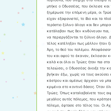
μπήκε ο Οδυσσέας, που έκλεισε και 
ξημέρωσε την επόμενη μέρα, οι Τρώες
είχαν εξαφανιστεί, το ίδιο και τα πλ
τεράστιο ξύλινο άλογο και δεν μπορο
κατάλαβαν πως δεν κινδύνευαν πια, 
να περιεργάζονται το ξύλινο άλογο. 
τέλος κατέληξαν πως μάλλον ήταν ξύλ
Άρη, το θεό του πολέμου. Αποφάσισα
του και αφού το έκαναν, έκλεισαν κα
καλά και όλοι οι Τρώες ήταν πια στα
τελειώσει, ο Οδυσσέας άνοιξε την κα
βγήκαν έξω, χωρίς να τους ακούσει κ
κάστρου και αμέσως άρχισαν να μπαίν
κριμένοι στο κοντινό δάσος. Όταν όλο
Τρώες. Όπως καταλαβαίνετε τους αιφν
μεγάλος αυτός πόλεμος, που κράτησε
πόλεμο, έφτασε στο τέλος του. Οι Αχ