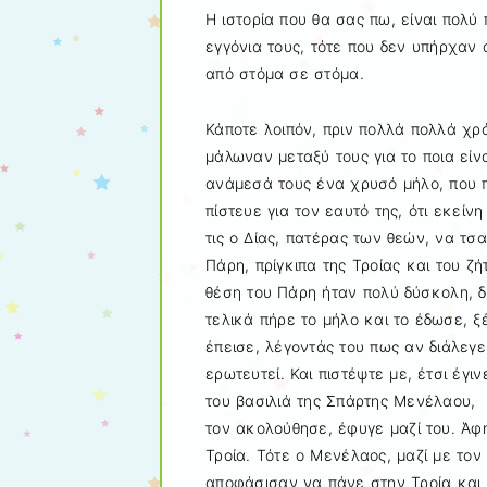
Η ιστορία που θα σας πω, είναι πολ
εγγόνια τους, τότε που δεν υπήρχαν α
από στόμα σε στόμα.
Κάποτε λοιπόν, πριν πολλά πολλά χρό
μάλωναν μεταξύ τους για το ποια είν
ανάμεσά τους ένα χρυσό μήλο, που 
πίστευε για τον εαυτό της, ότι εκείν
τις ο Δίας, πατέρας των θεών, να τσ
Πάρη, πρίγκιπα της Τροίας και του ζ
θέση του Πάρη ήταν πολύ δύσκολη, δ
τελικά πήρε το μήλο και το έδωσε, ξέ
έπεισε, λέγοντάς του πως αν διάλεγ
ερωτευτεί. Και πιστέψτε με, έτσι έγ
του βασιλιά της Σπάρτης Μενέλαου, 
τον ακολούθησε, έφυγε μαζί του. Άφ
Τροία. Τότε ο Μενέλαος, μαζί με το
αποφάσισαν να πάνε στην Τροία και 