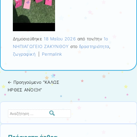
Δημοσιεύθηκε
18 Μαΐου 2026
από τον/την
1ο
ΝΗΠΙΑΓΩΓΕΙΟ ΖΑΚΥΝΘΟΥ
στο
δραστηριότητα
,
ζωγραφική
|
Permalink
← Προηγούμενo
”ΚΑΛΩΣ
Πλοήγηση άρθρων
ΗΡΘΕΣ ΑΝΟΙΞΗ”
Αναζήτηση