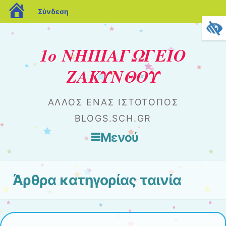
blogs.sch.gr
Σύνδεση
1ο ΝΗΠΙΑΓΩΓΕΙΟ
ΖΑΚΥΝΘΟΥ
ΆΛΛΟΣ ΈΝΑΣ ΙΣΤΌΤΟΠΟΣ
BLOGS.SCH.GR
Μενού
Μετάβαση στο περιεχόμενο
Άρθρα κατηγορίας
ταινία