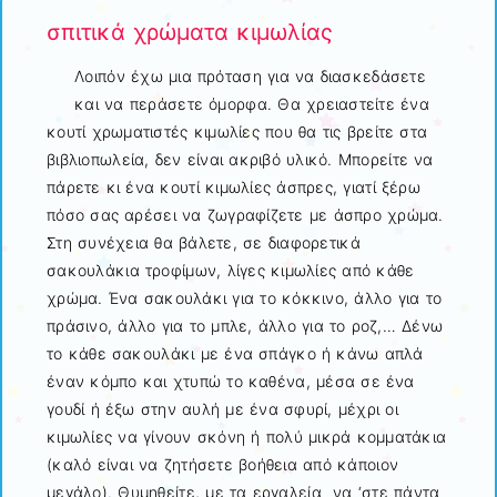
σπιτικά χρώματα κιμωλίας
Λοιπόν έχω μια πρόταση για να διασκεδάσετε
και να περάσετε
όμορφα. Θα χρειαστείτε ένα
κουτί χρωματιστές κιμωλίες που θα τις βρείτε στα
βιβλιοπωλεία, δεν είναι ακριβό υλικό. Μπορείτε να
πάρετε κι ένα κουτί κιμωλίες άσπρες, γιατί ξέρω
πόσο σας αρέσει να ζωγραφίζετε με άσπρο χρώμα.
Στη συνέχεια θα βάλετε, σε διαφορετικά
σακουλάκια τροφίμων, λίγες κιμωλίες από κάθε
χρώμα. Ένα σακουλάκι για το κόκκινο, άλλο για το
πράσινο, άλλο για το μπλε, άλλο για το ροζ,… Δένω
το κάθε σακουλάκι με ένα σπάγκο ή κάνω απλά
έναν κόμπο και χτυπώ το καθένα, μέσα σε ένα
γουδί ή έξω στην αυλή με ένα σφυρί, μέχρι οι
κιμωλίες να γίνουν σκόνη ή πολύ μικρά κομματάκια
(καλό είναι να ζητήσετε βοήθεια από κάποιον
μεγάλο). Θυμηθείτε, με τα εργαλεία να ‘στε πάντα