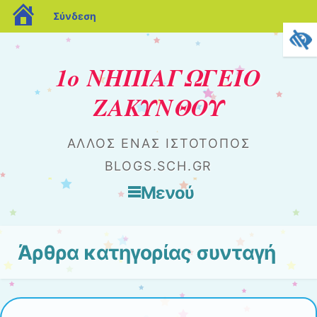
blogs.sch.gr
Σύνδεση
1ο ΝΗΠΙΑΓΩΓΕΙΟ
ΖΑΚΥΝΘΟΥ
ΆΛΛΟΣ ΈΝΑΣ ΙΣΤΌΤΟΠΟΣ
BLOGS.SCH.GR
Μενού
Μετάβαση στο περιεχόμενο
Άρθρα κατηγορίας
συνταγή