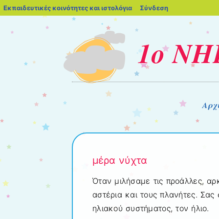
blogs.sch.gr
Εκπαιδευτικές κοινότητες και ιστολόγια
Σύνδεση
1ο Ν
Μενού
Μετάβαση στο περιεχόμενο
Αρχ
μέρα νύχτα
Όταν μιλήσαμε τις προάλλες, αρκ
αστέρια και τους πλανήτες. Σας 
ηλιακού συστήματος, τον ήλιο.