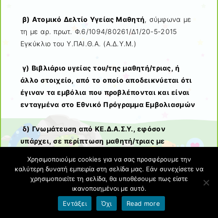
β) Ατομικό Δελτίο Υγείας Μαθητή
, σύμφωνα με
τη με αρ. πρωτ. Φ.6/1094/80261/Δ1/20-5-2015
Εγκύκλιο του Υ.ΠΑΙ.Θ.Α. (Α.Δ.Υ.Μ.)
γ) Βιβλιάριο υγείας του/της μαθητή/τριας, ή
άλλο στοιχείο, από το οποίο αποδεικνύεται ότι
έγιναν τα εμβόλια που προβλέπονται και είναι
ενταγμένα στο Εθνικό Πρόγραμμα Εμβολιασμών
δ) Γνωμάτευση από ΚΕ.Δ.Α.Σ.Υ., εφόσον
υπάρχει, σε περίπτωση μαθητή/τριας με
αναπηρία ή ειδικές εκπαιδευτικές
Χρησιμοποιούμε cookies για να σας προσφέρουμε την
ανάγκες.
Επισημαίνεται ότι η γνωμάτευση αυτή δεν
καλύτερη δυνατή εμπειρία στη σελίδα μας. Εάν συνεχίσετε να
αποτελεί προϋπόθεση εγγραφής του/της μαθητή/
χρησιμοποιείτε τη σελίδα, θα υποθέσουμε πως είστε
ικανοποιημένοι με αυτό.
τριας στο Νηπιαγωγείο, διευκολύνει όμως την
οργάνωση για την υποστήριξη μαθητών με ειδικές
Εντάξει
Όχι
Read more
εκπαιδευτικές ανάγκες.