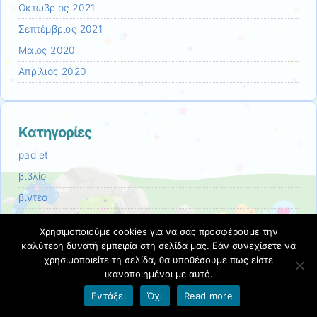
Οκτώβριος 2021
Σεπτέμβριος 2021
Μάιος 2020
Απρίλιος 2020
Kατηγορίες
padlet
βιβλίο
βίντεο
δραστηριότητα
Χρησιμοποιούμε cookies για να σας προσφέρουμε την
ζωγραφική
καλύτερη δυνατή εμπειρία στη σελίδα μας. Εάν συνεχίσετε να
χρησιμοποιείτε τη σελίδα, θα υποθέσουμε πως είστε
θέατρο
ικανοποιημένοι με αυτό.
ιστορία
Εντάξει
Όχι
Read more
κινούμενα σχέδια