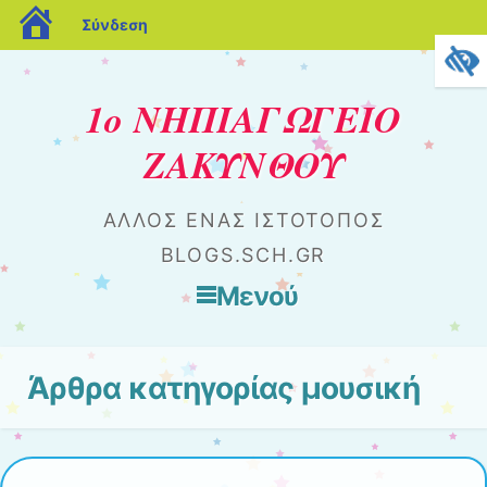
blogs.sch.gr
Σύνδεση
1ο ΝΗΠΙΑΓΩΓΕΙΟ
ΖΑΚΥΝΘΟΥ
ΆΛΛΟΣ ΈΝΑΣ ΙΣΤΌΤΟΠΟΣ
BLOGS.SCH.GR
Μενού
Μετάβαση στο περιεχόμενο
Άρθρα κατηγορίας
μουσική