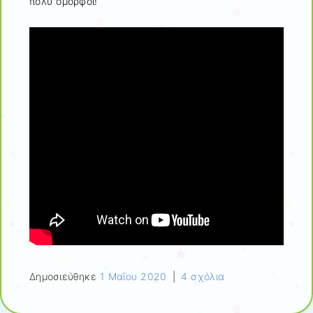
πολύ όμορφοι!
Δημοσιεύθηκε
1 Μαΐου 2020
|
4 σχόλια