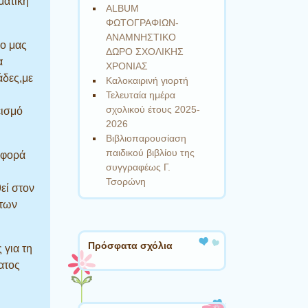
ματική
ALBUM
ΦΩΤΟΓΡΑΦΙΩΝ-
ΑΝΑΜΝΗΣΤΙΚΟ
ίο μας
ΔΩΡΟ ΣΧΟΛΙΚΗΣ
α
ΧΡΟΝΙΑΣ
άδες,με
Καλοκαιρινή γιορτή
Τελευταία ημέρα
σχολικού έτους 2025-
εισμό
2026
Βιβλιοπαρουσίαση
παιδικού βιβλίου της
αφορά
συγγραφέως Γ.
Τσορώνη
εί στον
ήτων
Πρόσφατα σχόλια
 για τη
ατος