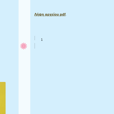
Λήψη αρχείου pdf
.