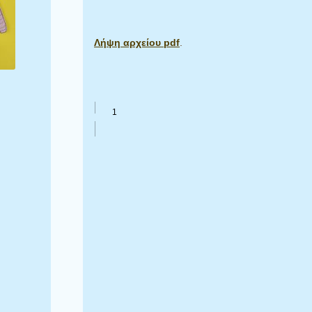
Λήψη αρχείου pdf
.