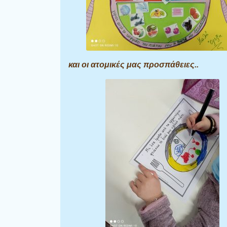
και οι ατομικές μας προσπάθειες..