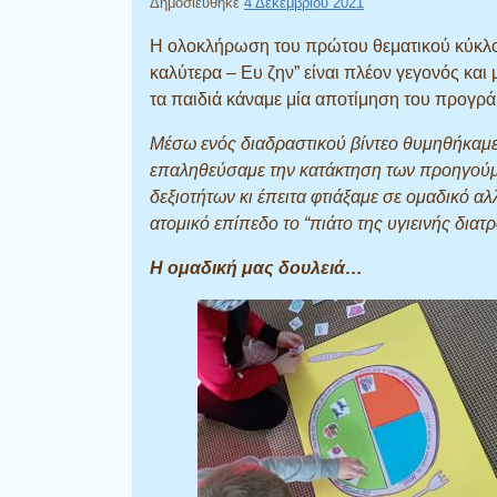
Δημοσιεύθηκε
4 Δεκεμβρίου 2021
Η ολοκλήρωση του πρώτου θεματικού κύκλ
καλύτερα – Ευ ζην” είναι πλέον γεγονός και 
τα παιδιά κάναμε μία αποτίμηση του προγρά
Μέσω ενός διαδραστικού βίντεο θυμηθήκαμε
επαληθεύσαμε την κατάκτηση των προηγού
δεξιοτήτων κι έπειτα φτιάξαμε σε ομαδικό αλ
ατομικό επίπεδο το “πιάτο της υγιεινής διατ
Η ομαδική μας δουλειά…