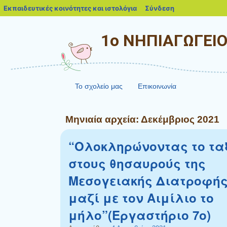
blogs.sch.gr
Εκπαιδευτικές κοινότητες και ιστολόγια
Σύνδεση
1ο ΝΗΠΙΑΓΩΓΕΙ
Το σχολείο μας
Επικοινωνία
Μηνιαία αρχεία:
Δεκέμβριος 2021
“Ολοκληρώνοντας το τα
στους θησαυρούς της
Μεσογειακής Διατροφή
μαζί με τον Αιμίλιο το
μήλο”(Εργαστήριο 7ο)