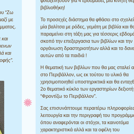
φιλοξενήσουν για 4 εβδομάδες μία κινητή θε
βιβλιοθήκη!
ου “Ζω
μαζί με
Το προσεχές διάστημα θα φθάσει στο σχολε
μματος.
μία βαλίτσα με ρόδες, γεμάτη με βιβλία και θ
παραμείνει στη τάξη μας για τέσσερις εβδομ
 και
σκοπό την επεξεργασια των βιβλίων και την
μενων
οργάνωση δραστηριοτήτων αλλά και το δαν
λά και
αυτών από τα παιδιά !
ροφής”.
Η θεματική των βιβλίων που θα μας σταλεί 
στο Περιβάλλον, ως εκ τούτου το υλικό θα
χρησιμοποιηθεί υποστηρικτικά και θα ενταχθ
2ο θεματικό κύκλο των εργαστηρίων δεξιοτ
“Φροντίζω το Περιβάλλον”.
Σας επισυνάπτουμε περαιτέρω πληροφορίες
λειτουργία και την περιγραφή του προγράμμ
όπου αναφερόνται οι στόχοι, τα καινοτόμα
χαρακτηριστικά αλλά και τα οφέλη του