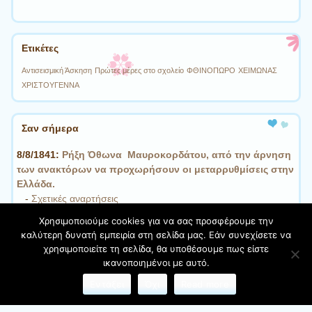
Ετικέτες
Αντισεισμική Άσκηση
Πρώτες μέρες στο σχολείο
ΦΘΙΝΟΠΩΡΟ
ΧΕΙΜΩΝΑΣ
ΧΡΙΣΤΟΥΓΕΝΝΑ
Σαν σήμερα
8/8/1841:
Ρήξη Όθωνα  Μαυροκορδάτου, από την άρνηση
των ανακτόρων να προχωρήσουν οι μεταρρυθμίσεις στην
Ελλάδα.
-
Σχετικές αναρτήσεις
Χρησιμοποιούμε cookies για να σας προσφέρουμε την
καλύτερη δυνατή εμπειρία στη σελίδα μας. Εάν συνεχίσετε να
χρησιμοποιείτε τη σελίδα, θα υποθέσουμε πως είστε
Φιλοξενείται στο https://blogs.sch.gr
| Θέμα:Cute Frames
ικανοποιημένοι με αυτό.
από
Ying Zhang
Εντάξει
Όχι
Read more
Όροι χρήσης blogs.sch.gr
|
Δήλωση προσβασιμότητας