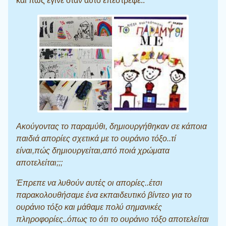
και πως έγινε όταν αυτό επέστρεψε..
Ακούγοντας το παραμύθι, δημιουργήθηκαν σε κάποια
παιδιά απορίες σχετικά με το ουράνιο τόξο..τί
είναι,πώς δημιουργείται,από ποιά χρώματα
αποτελείται;;;
Έπρεπε να λυθούν αυτές οι απορίες..έτσι
παρακολουθήσαμε ένα εκπαιδευτικό βίντεο για το
ουράνιο τόξο και μάθαμε πολύ σημανικές
πληροφορίες..όπως το ότι το ουράνιο τόξο αποτελείται