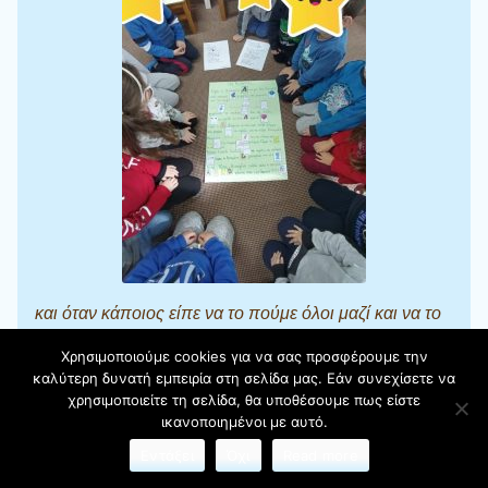
και όταν κάποιος είπε να το πούμε όλοι μαζί και να το
ηχογραφήσουμε όλοι συμφώνησαν με χαρά..
Χρησιμοποιούμε cookies για να σας προσφέρουμε την
καλύτερη δυνατή εμπειρία στη σελίδα μας. Εάν συνεχίσετε να
Πρόγραμμα
χρησιμοποιείτε τη σελίδα, θα υποθέσουμε πως είστε
Αναπαραγωγής
ικανοποιημένοι με αυτό.
Βίντεο
Εντάξει
Όχι
Read more