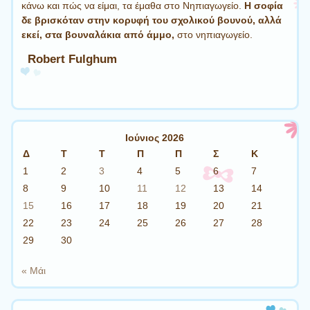
κάνω και πώς να είμαι, τα έμαθα στο Νηπιαγωγείο.
Η σοφία
δε βρισκόταν στην κορυφή του σχολικού βουνού, αλλά
εκεί, στα βουναλάκια από άμμο,
στο νηπιαγωγείο.
Robert Fulghum
Ιούνιος 2026
Δ
Τ
Τ
Π
Π
Σ
Κ
1
2
3
4
5
6
7
8
9
10
11
12
13
14
15
16
17
18
19
20
21
22
23
24
25
26
27
28
29
30
« Μάι