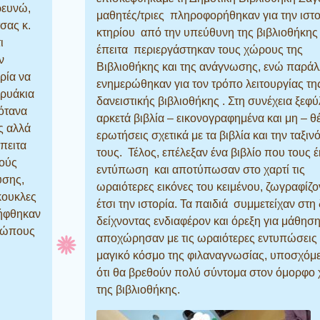
ρευνώ,
μαθητές/τριες πληροφορήθηκαν για την ιστο
σας κ.
κτηρίου από την υπεύθυνη της βιβλιοθήκης 
ι
έπειτα περιεργάστηκαν τους χώρους της
ν
Βιβλιοθήκης και της ανάγνωσης, ενώ παρά
ιρία να
ενημερώθηκαν για τον τρόπο λειτουργίας τη
ρυάκια
δανειστικής βιβλιοθήκης . Στη συνέχεια ξεφ
βότανα
αρκετά βιβλία – εικονογραφημένα και μη – θ
ς αλλά
ερωτήσεις σχετικά με τα βιβλία και την ταξι
Έπειτα
τους. Τέλος, επέλεξαν ένα βιβλίο που τους 
κούς
εντύπωση και αποτύπωσαν στο χαρτί τις
ύσης,
ωραιότερες εικόνες του κειμένου, ζωγραφίζο
κουκλες
έτσι την ιστορία. Τα παιδιά συμμετείχαν στ
λήφθηκαν
δείχνοντας ενδιαφέρον και όρεξη για μάθηση
ρώπους
αποχώρησαν με τις ωραιότερες εντυπώσεις
μαγικό κόσμο της φιλαναγνωσίας, υποσχόμε
ότι θα βρεθούν πολύ σύντομα στον όμορφο
της βιβλιοθήκης.