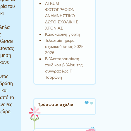
ALBUM
ρία του
ΦΩΤΟΓΡΑΦΙΩΝ-
κι
ΑΝΑΜΝΗΣΤΙΚΟ
ΔΩΡΟ ΣΧΟΛΙΚΗΣ
λληλα
ΧΡΟΝΙΑΣ
ς
Καλοκαιρινή γιορτή
Τελευταία ημέρα
ύλλισαν
σχολικού έτους 2025-
έτοντας
2026
νόμηση
Βιβλιοπαρουσίαση
έκανε
παιδικού βιβλίου της
συγγραφέως Γ.
ντας
Τσορώνη
η δράση
 και
 από το
νοι/ες
Πρόσφατα σχόλια
 χώρο