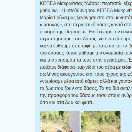
ΚΕΠΕΑ Μακρινίτσας “Δάσος: περπατώ, εξε
μαθαίνω”. Η υπεύθυνη του ΚΕΠΕΑ Μακρινίτ
Μαρία Γούλα μας ξενάγησε στο στο μονοπάτ
«Ιάσονας», στο περιαστικό δάσος κοντά στο
οικισμό της Πορταριάς. Εκεί είχαμε την ευκα
περπατήσουμε στο δάσος ,να διασχίσουμε 
και να έρθουμε σε επαφή με τα φυτά και τα 
του δάσους όπου μάθαμε την ονομασία του
και την χρησιμότητα τους στην υγείας μας .
παίξαμε διάφορα παιχνίδια του αέρα με ειδι
σωλήνας ακούγοντας έτσι τους ήχους της φ
γνωρίσαμε μέσα από κάρτες αλλά και γαντό
τα ζώα που ζουν στο δάσος. Τα παιδιά αντι
την προσφορά του δάσους τόσο στους ανθ
όσο και στα ζώα και φυτά .