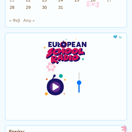
28
29
30
31
« Φεβ
Απρ »
Ετικέτες