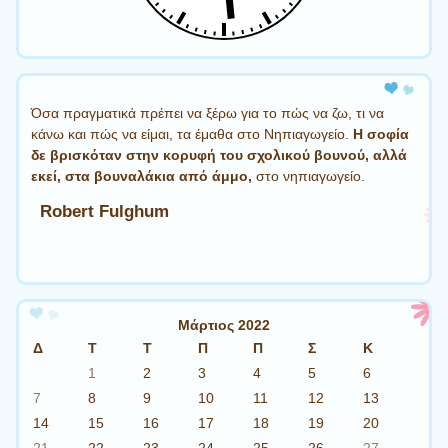
Όσα πραγματικά πρέπει να ξέρω για το πώς να ζω, τι να
κάνω και πώς να είμαι, τα έμαθα στο Νηπιαγωγείο.
Η σοφία
δε βρισκόταν στην κορυφή του σχολικού βουνού, αλλά
εκεί, στα βουναλάκια από άμμο,
στο νηπιαγωγείο.
Robert Fulghum
Μάρτιος 2022
Δ
Τ
Τ
Π
Π
Σ
Κ
1
2
3
4
5
6
7
8
9
10
11
12
13
14
15
16
17
18
19
20
21
22
23
24
25
26
27