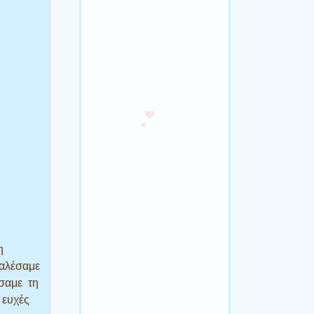
η
καλέσαμε
ήσαμε τη
 ευχές