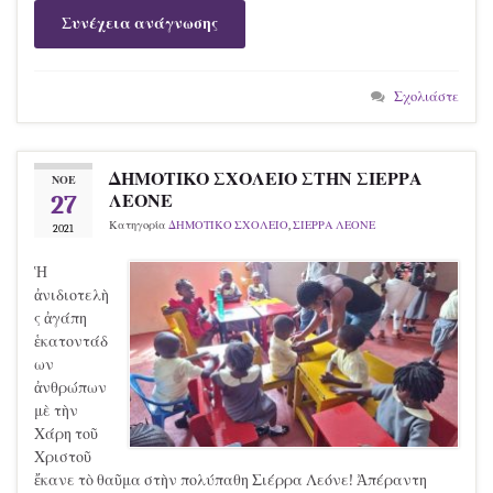
Συνέχεια ανάγνωσης
Σχολιάστε
ΔΗΜΟΤΙΚΟ ΣΧΟΛΕΙΟ ΣΤΗΝ ΣΙΕΡΡΑ
ΝΟΈ
27
ΛΕΟΝΕ
Κατηγορία
ΔΗΜΟΤΙΚΟ ΣΧΟΛΕΙΟ
,
ΣΙΕΡΡΑ ΛΕΟΝΕ
2021
Ἡ
ἀνιδιοτελὴ
ς ἀγάπη
ἑκατοντάδ
ων
ἀνθρώπων
μὲ τὴν
Χάρη τοῦ
Χριστοῦ
ἔκανε τὸ θαῦμα στὴν πολύπαθη Σιέρρα Λεόνε! Ἀπέραντη