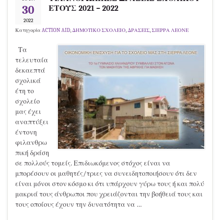
30
ΕΤΟΥΣ 2021 – 2022
2022
Κατηγορία
ACTION AID
,
ΔΗΜΟΤΙΚΟ ΣΧΟΛΕΙΟ
,
ΔΡΑΣΕΙΣ
,
ΣΙΕΡΡΑ ΛΕΟΝΕ
Τα
τελευταία
δεκαεπτά
σχολικά
έτη το
σχολείο
μας έχει
αναπτύξει
έντονη
φιλανθρω
πική δράση
σε πολλούς τομείς. Επιδιωκόμενος στόχος είναι να
μπορέσουν οι μαθητές/τριες να συνειδητοποιήσουν ότι δεν
είναι μόνοι στον κόσμο κι ότι υπάρχουν γύρω τους ή και πολύ
μακριά τους άνθρωποι που χρειάζονται την βοήθειά τους και
τους οποίους έχουν την δυνατότητα να …