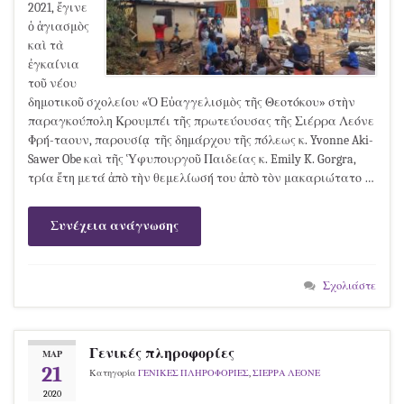
2021, ἔγινε
ὁ ἁγιασμὸς
καὶ τὰ
ἐγκαίνια
τοῦ νέου
δημοτικοῦ σχολείου «Ὁ Εὐαγγελισμὸς τῆς Θεοτόκου» στὴν
παραγκούπολη Κρουμπέι τῆς πρωτεύουσας τῆς Σιέρρα Λεόνε
Φρή-ταουν, παρουσίᾳ τῆς δημάρχου τῆς πόλεως κ. Yvonne Aki-
Sawer Obe καὶ τῆς Ὑφυπουργοῦ Παιδείας κ. Emily K. Gorgra,
τρία ἔτη μετά ἀπὸ τὴν θεμελίωσή του ἀπὸ τὸν μακαριώτατο …
Συνέχεια ανάγνωσης
Σχολιάστε
Γενικές πληροφορίες
ΜΑΡ
21
Κατηγορία
ΓΕΝΙΚΕΣ ΠΛΗΡΟΦΟΡΙΕΣ
,
ΣΙΕΡΡΑ ΛΕΟΝΕ
2020