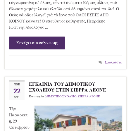
εὐγνωμοσύνη σὲ ὅλους, «ὧν τὰ ὀνόματα Κύριος οἶδεν», ποὺ
ἔδωσαν χαμόγελο καὶ ἐλπίδα στὰ ἀδικημένα αὐτὰ παιδιά. Ὁ
Θεὸς νὰ σᾶς εὐλογεῖ γιὰ τὸ ἔργο ποὺ ΟΛΟΙ ΕΣΕΙΣ ΑΠΟ
ΚΟΙΝΟΥ κάνατε! Ο υπεύθυνος καθηγητής, Περράκης
Ιωάννης, Θεολόγος …
Συνέχεια ανάγνωσης
Σχολιάστε
ΕΓΚΑΙΝΙΑ ΤΟΥ ΔΗΜΟΤΙΚΟΥ
ΝΟΈ
22
ΣΧΟΛΕΙΟΥ ΣΤΗΝ ΣΙΕΡΡΑ ΛΕΟΝΕ
Κατηγορία
ΔΗΜΟΤΙΚΟ ΣΧΟΛΕΙΟ
,
ΣΙΕΡΡΑ ΛΕΟΝΕ
2021
Τὴν
Παρασκευ
ὴ, 29
Ὀκτωβρίου