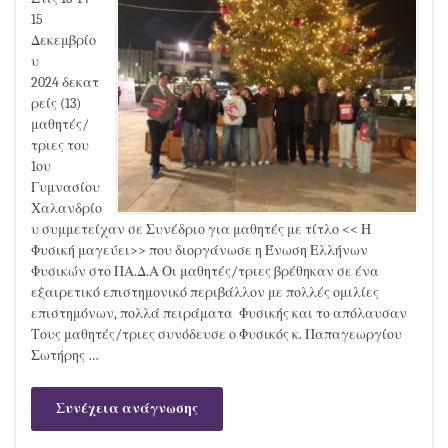
15
Δεκεμβρίο
υ
2024 δεκατ
ρείς (13)
μαθητές/
τριες του
1ου
Γυμνασίου
Χαλανδρίο
υ συμμετείχαν σε Συνέδριο για μαθητές με τίτλο << Η
Φυσική μαγεύει>> που διοργάνωσε η Ένωση Ελλήνων
Φυσικών στο ΠΑ.Δ.Α Οι μαθητές/τριες βρέθηκαν σε ένα
εξαιρετικό επιστημονικό περιβάλλον με πολλές ομιλίες
επιστημόνων, πολλά πειράματα Φυσικής και το απόλαυσαν
Τους μαθητές/τριες συνόδευσε ο Φυσικός κ. Παπαγεωργίου
Σωτήρης …
Συνέχεια ανάγνωσης