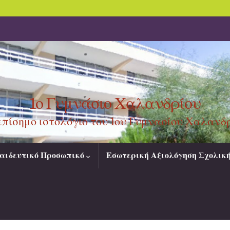
1ο Γυμνάσιο Χαλανδρίου
επίσημο ιστολόγιο του 1ου Γυμνασίου Χαλανδ
αιδευτικό Προσωπικό
Εσωτερική Αξιολόγηση Σχολικ