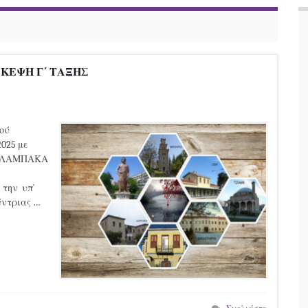
ΚΕΨΗ Γ΄ ΤΑΞΗΣ
κού
2025 με
ΚΑΛΑΜΠΑΚΑ
την υπ`
θύντριας …