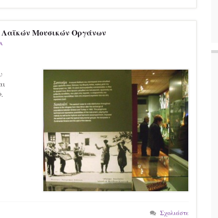
ν Λαϊκών Μουσικών Οργάνων
Α
υ
αι
.
Σχολιάστε