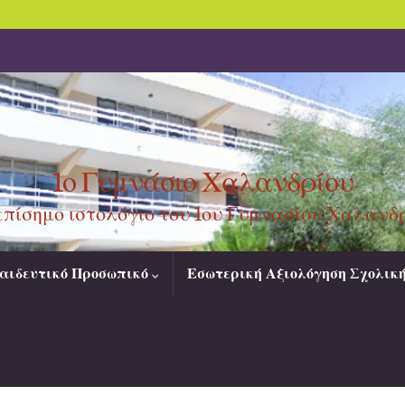
1ο Γυμνάσιο Χαλανδρίου
επίσημο ιστολόγιο του 1ου Γυμνασίου Χαλανδ
αιδευτικό Προσωπικό
Εσωτερική Αξιολόγηση Σχολικ