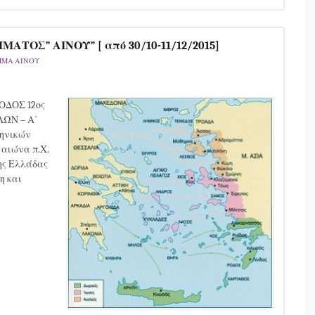
ΤΟΣ” ΑΙΝΟΥ” [ από 30/10-11/12/2015]
ΜΜΑ ΑΙΝΟΥ
ΟΔΟΣ 12ος
ΛΩΝ – Α΄
ηνικών
 αιώνα π.Χ.
της Ελλάδας
η και