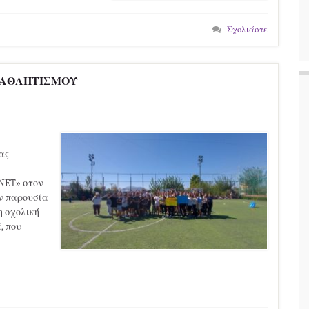
Σχολιάστε
 ΑΘΛΗΤΙΣΜΟΥ
ας
ANET» στον
ην παρουσία
η σχολική
, που