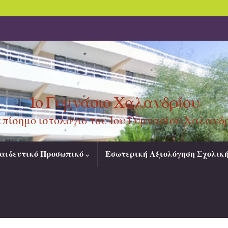
1ο Γυμνάσιο Χαλανδρίου
επίσημο ιστολόγιο του 1ου Γυμνασίου Χαλανδ
αιδευτικό Προσωπικό
Εσωτερική Αξιολόγηση Σχολικ