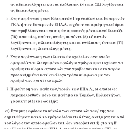
ως αδικαιολόγητες και οι υπόλοιπες έντεκα (11) λογίζονται
ως δικαιολογημένες.
Στην περίπτωση των Εσπερινών Γυμνασίων και Εσπερινών
ΓΕ.Λ. ή των Εσπερινών ΕΠΑ.Λ. ισχύουν τα αριθμητικά όρια
που προβλέπονται στο παρόν προσαυξημένα κατά δεκαέξι
(16) απουσίες, από τις οποίες οι πέντε (5) εξ αυτών
λογίζονται ως αδικαιολόγητες και οι υπόλοιπες έντεκα (11)
λογίζονται ως δικαιολογημένες.
Στην περίπτωση των ιδιωτικών σχολείων στα οποία
εφαρμόζεται διευρυμένο ωρολόγιο πρόγραμμα ισχύουν τα
αριθμητικά όρια απουσιών που προβλέπονται στο παρόν
προσαυξημένα κατ’ ανάλογο τρόπο σύμφωνα με τον
αριθμό των επιπλέον ωρών.
Η φοίτηση των μαθητών/τριών των ΕΠΑ.Λ., οι οποίοι/ες
παρακολουθούν μόνο τα
μαθήματα Τομέων, Ειδικοτήτων,
χαρακτηρίζεται ως εξής:
α) Επαρκής εφόσον το σύνολο των απουσιών του/ της που
σημειώθηκαν κατά το τρέχον διδακτικό έτος, ανεξάρτητα από
τον λόγο στον οποίο οφείλονται, δεν υπερβαίνει:i) για τη Β’