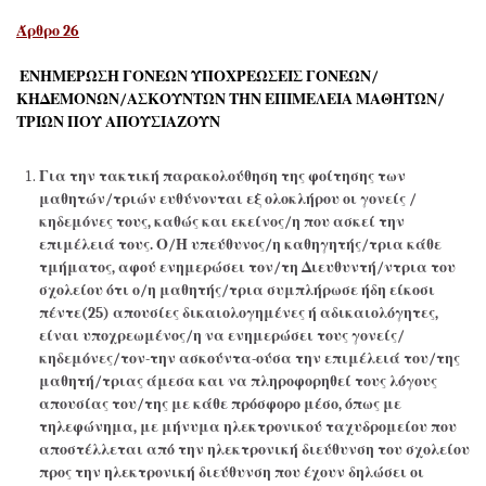
Άρθρο 26
ΕΝΗΜΕΡΩΣΗ ΓΟΝΕΩΝ ΥΠΟΧΡΕΩΣΕΙΣ ΓΟΝΕΩΝ/
ΚΗΔΕΜΟΝΩΝ/ΑΣΚΟΥΝΤΩΝ ΤΗΝ ΕΠΙΜΕΛΕΙΑ ΜΑΘΗΤΩΝ/
ΤΡΙΩΝ ΠΟΥ ΑΠΟΥΣΙΑΖΟΥΝ
Για την τακτική παρακολούθηση της φοίτησης των
μαθητών/τριών ευθύνονται εξ ολοκλήρου οι γονείς /
κηδεμόνες τους, καθώς και εκείνος/η που ασκεί την
επιμέλειά τους. Ο/Η υπεύθυνος/η καθηγητής/τρια κάθε
τμήματος, αφού ενημερώσει τον/τη Διευθυντή/ντρια του
σχολείου ότι ο/η μαθητής/τρια συμπλήρωσε ήδη είκοσι
πέντε(25) απουσίες δικαιολογημένες ή αδικαιολόγητες,
είναι υποχρεωμένος/η να ενημερώσει τους γονείς/
κηδεμόνες/τον-την ασκούντα-ούσα την επιμέλειά του/της
μαθητή/τριας άμεσα και να πληροφορηθεί τους λόγους
απουσίας του/της με κάθε πρόσφορο μέσο, όπως με
τηλεφώνημα, με μήνυμα ηλεκτρονικού ταχυδρομείου που
αποστέλλεται από την ηλεκτρονική διεύθυνση του σχολείου
προς την ηλεκτρονική διεύθυνση που έχουν δηλώσει οι