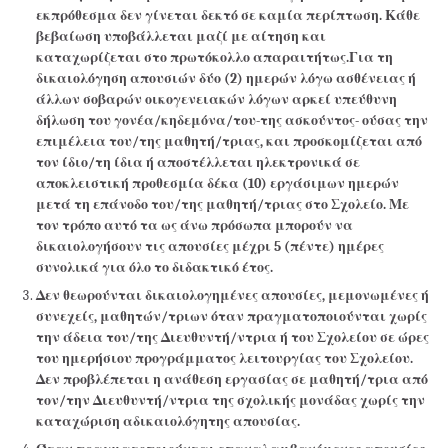
εκπρόθεσμα δεν γίνεται δεκτό σε καμία περίπτωση. Κάθε
βεβαίωση υποβάλλεται μαζί με αίτηση και
καταχωρίζεται στο πρωτόκολλο απαραιτήτως.Για τη
δικαιολόγηση απουσιών δύο (2) ημερών λόγω ασθένειας ή
άλλων σοβαρών οικογενειακών λόγων αρκεί υπεύθυνη
δήλωση του γονέα/κηδεμόνα/του-της ασκούντος- ούσας την
επιμέλεια του/της μαθητή/τριας, και προσκομίζεται από
τον ίδιο/τη ίδια ή αποστέλλεται ηλεκτρονικά σε
αποκλειστική προθεσμία δέκα (10) εργάσιμων ημερών
μετά τη επάνοδο του/της μαθητή/τριας στο Σχολείο. Με
τον τρόπο αυτό τα ως άνω πρόσωπα μπορούν να
δικαιολογήσουν τις απουσίες μέχρι 5 (πέντε) ημέρες
συνολικά για όλο το διδακτικό έτος.
Δεν θεωρούνται δικαιολογημένες απουσίες, μεμονωμένες ή
συνεχείς, μαθητών/τριων όταν πραγματοποιούνται χωρίς
την άδεια του/της Διευθυντή/ντρια ή του Σχολείου σε ώρες
του ημερήσιου προγράμματος λειτουργίας του Σχολείου.
Δεν προβλέπεται η ανάθεση εργασίας σε μαθητή/τρια από
τον/την Διευθυντή/ντρια της σχολικής μονάδας χωρίς την
καταχώριση αδικαιολόγητης απουσίας.