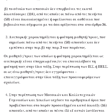
β) το σύνολο των απουσιών δεν υπερβαίνει τις εκατό
δεκατέσσερις (114), από τις οποίες οι πάνω από τις πενήντα
(50) είναι δικαιολογημένες ή οφείλονται σε ασθένεια που
βεβαιώνεται σύμφωνα με τα όσα ορίζονται στο στο άρθρο 26.
Ανεπαρκής χαρακτηρίζεται η φοίτηση μαθητή/τριας, που
σημείωσε πάνω από τις πενήντα (50) απουσίες και δεν
εμπίπτει στην περ. β) της παρ. 2 του παρόντος.
Οι μαθητές/τριες των οποίων η φοίτηση χαρακτηρίζεται ως
ανεπαρκής είναι υποχρεωμένοι/ες να επαναλάβουν τη
φοίτησή τους στην ίδια τάξη. Στην περίπτωση των Π.Σ. ή ΠΕΙ.Σ.
οι ως άνω μαθητές/τριες δεν εγγράφονται –
επανεγγράφονται στην ίδια τάξη των προαναφερόμενων
σχολείων.
Στην περίπτωση των Μουσικών και Καλλιτεχνικών
Γυμνασίων και Λυκείων ισχύουν τα αριθμητικά όρια που
προβλέπονται στο παρόν προσαυξημένα κατά δεκαέξι (16)
απουσίες, από τις οποίες οι πέντε (5) εξ αυτών λογίζονται