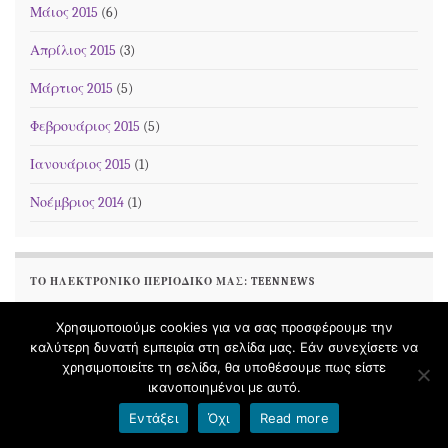
Μάιος 2015
(6)
Απρίλιος 2015
(3)
Μάρτιος 2015
(5)
Φεβρουάριος 2015
(5)
Ιανουάριος 2015
(1)
Νοέμβριος 2014
(1)
ΤΟ ΗΛΕΚΤΡΟΝΙΚΌ ΠΕΡΙΟΔΙΚΌ ΜΑΣ: TEENNEWS
Χρησιμοποιούμε cookies για να σας προσφέρουμε την
καλύτερη δυνατή εμπειρία στη σελίδα μας. Εάν συνεχίσετε να
χρησιμοποιείτε τη σελίδα, θα υποθέσουμε πως είστε
ικανοποιημένοι με αυτό.
Εντάξει
Όχι
Read more
Το ηλεκτρονικό περιοδικό μας: TeenNews