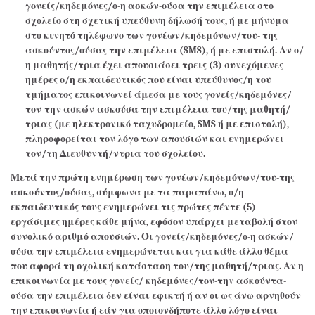
γονείς/κηδεμόνες/ο-η ασκών-ούσα την επιμέλεια στο
σχολείο στη σχετική υπεύθυνη δήλωσή τους, ή με μήνυμα
στο κινητό τηλέφωνο των γονέων/κηδεμόνων/του- της
ασκούντος/ούσας την επιμέλεια (SMS), ή με επιστολή. Αν ο/
η μαθητής/τρια έχει απουσιάσει τρεις (3) συνεχόμενες
ημέρες ο/η εκπαιδευτικός που είναι υπεύθυνος/η του
τμήματος επικοινωνεί άμεσα με τους γονείς/κηδεμόνες/
τον-την ασκών-ασκούσα την επιμέλεια του/της μαθητή/
τριας (με ηλεκτρονικό ταχυδρομείο, SMS ή με επιστολή),
πληροφορείται τον λόγο των απουσιών και ενημερώνει
τον/τη Διευθυντή/ντρια του σχολείου.
Μετά την πρώτη ενημέρωση των γονέων/κηδεμόνων/του-της
ασκούντος/ούσας, σύμφωνα με τα παραπάνω, ο/η
εκπαιδευτικός τους ενημερώνει τις πρώτες πέντε (5)
εργάσιμες ημέρες κάθε μήνα, εφόσον υπάρχει μεταβολή στον
συνολικό αριθμό απουσιών. Οι γονείς/κηδεμόνες/ο-η ασκών/
ούσα την επιμέλεια ενημερώνεται και για κάθε άλλο θέμα
που αφορά τη σχολική κατάσταση του/της μαθητή/τριας. Αν η
επικοινωνία με τους γονείς/ κηδεμόνες/τον-την ασκούντα-
ούσα την επιμέλεια δεν είναι εφικτή ή αν οι ως άνω αρνηθούν
την επικοινωνία ή εάν για οποιονδήποτε άλλο λόγο είναι