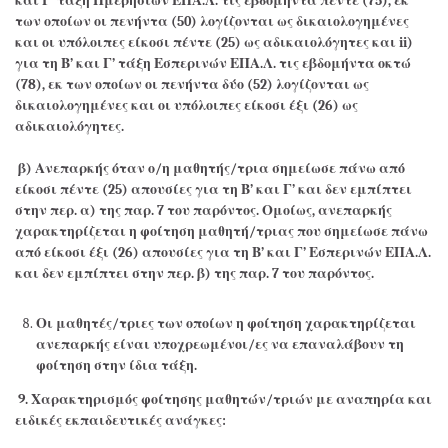
και Γ’ τάξη Ημερησίων ΕΠΑ.Λ. τις εβδομήντα πέντε (75), εκ
των οποίων οι πενήντα (50) λογίζονται ως δικαιολογημένες
και οι υπόλοιπες είκοσι πέντε (25) ως αδικαιολόγητες και
ii)
για τη Β’ και Γ’ τάξη Εσπερινών ΕΠΑ.Λ. τις εβδομήντα οκτώ
(78), εκ των οποίων οι πενήντα δύο (52) λογίζονται ως
δικαιολογημένες και οι υπόλοιπες είκοσι έξι (26) ως
αδικαιολόγητες.
β) Ανεπαρκής όταν ο/η μαθητής/τρια σημείωσε πάνω από
είκοσι πέντε (25) απουσίες για τη Β’ και Γ’ και δεν εμπίπτει
στην περ. α) της παρ. 7 του παρόντος. Ομοίως, ανεπαρκής
χαρακτηρίζεται η φοίτηση μαθητή/τριας που σημείωσε πάνω
από είκοσι έξι (26) απουσίες για τη Β’ και Γ’ Εσπερινών ΕΠΑ.Λ.
και δεν εμπίπτει στην περ. β) της παρ. 7 του παρόντος.
Οι μαθητές/τριες των οποίων η φοίτηση χαρακτηρίζεται
ανεπαρκής είναι υποχρεωμένοι/ες να επαναλάβουν τη
φοίτηση στην ίδια τάξη.
9. Χαρακτηρισμός φοίτησης μαθητών/τριών με αναπηρία και
ειδικές εκπαιδευτικές ανάγκες: