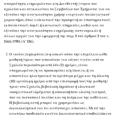
απαραίτητο, ενημερώνεται ο/η Διευθυντής/ντρια του
σχολείου και συγκαλείται το Συμβούλιο του Τμήματος για να
εξετάσει την αναγκαιότητα χρήσης ενεργειών παιδαγωγικού
χαρακτήρα, όπως ενδεικτικά την προσφυγή σε υποστηρικτικές
εκπαιδευτικές δομές ή κοινωνικές υπηρεσίες, καθώς και να
εξετάσει την αναγκαιότητα ενημέρωσης αστυνομικών ή
άλλων αρχών για την εφαρμογή της παρ. 3 του άρθρου 2 του ν.
1566/1985 (Α’ 136).
Ο γονέας/κηδεμόνας/ο-η ασκών-ούσα την επιμέλεια κάθε
μαθητή/τριας που απουσίασε για λόγους υγείας από το
Σχολείο περισσότερο από δύο (2) ημέρες, είναι
υποχρεωμένος/η να προσκομίσει ο/η ίδιος/α, ή να
αποστείλει ηλεκτρονικά το αργότερο μέχρι και τη δέκατη
(10) εργάσιμη ημέρα από την επιστροφή του/της μαθητή/
τριας στο Σχολείο, βεβαίωση δημόσιου ή ιδιωτικού
νοσηλευτικού ιδρύματος ή οποιουδήποτε ιδιώτη γιατρού,
που να πιστοποιεί το είδος και τη διάρκεια της ασθένειας.
Η βεβαίωση αυτή μπορεί να χρησιμεύσει ως
δικαιολογητικό για τις αντίστοιχες απουσίες. Μετά την
ανωτέρω προθεσμία κανένα δικαιολογητικό υποβαλλόμενο