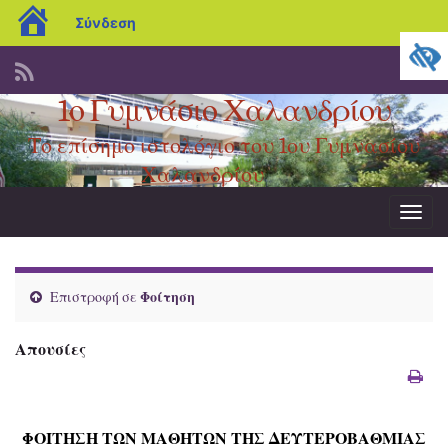
blogs.sch.gr
Σύνδεση
1ο Γυμνάσιο Χαλανδρίου
Το επίσημο ιστολόγιο του 1ου Γυμνασίου
Χαλανδρίου
Εναλ
πλοήγ
Επιστροφή σε
Φοίτηση
Απουσίες
ΦΟΙΤΗΣΗ ΤΩΝ ΜΑΘΗΤΩΝ ΤΗΣ ΔΕΥΤΕΡΟΒΑΘΜΙΑΣ