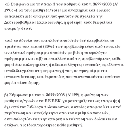
α) Σύμφωνα με την παρ. 3 του άρθρου 6 του ν. 3699/2008 (Α’
199): «Για τους μαθητές/τριες με αναπηρία και ειδικές
εκπαιδευτικές ανάγκες που φοιτούν σε σχολεία της
Δευτεροβάθμιας Εκπαίδευσης, η φοίτηση τους θεωρείται
επαρκής όταν:
αα) το σύνολο των επιπλέον απουσιών δεν υπερβαίνει το
τριάντα τοις εκατό (30%) των προβλεπόμενων από το οικείο
αναλυτικό πρόγραμμα σπουδών με βάση το ωρολόγιο
πρόγραμμα και αβ) οι επιπλέον από τις προβλεπόμενες κάθε
φορά δικαιολογημένες ή αδικαιολόγητες απουσίες οφείλονται
αποδεδειγμένα στη συμμετοχή τους σε προγράμματα
αποκατάστασης και θεραπείας που πιστοποιούνται από τον
φορέα υλοποίησης
.
β) Σύμφωνα με τον ν. 3699/2008 (Α’ 199), η φοίτηση των
μαθητών/τριών στα Ε.Ε.Ε.ΕΚ. χαρακτηρίζεται ως επαρκής ή
όχι από τον Σύλλογο Διδασκόντων, ο οποίος αποφασίζει κατά
περίπτωση και ανεξάρτητα από τον αριθμό απουσιών,
συνυπολογίζοντας την επαρκή κατάκτηση των διδακτικών
στόχων, τις ιδιαιτερότητες κάθε μαθητή.