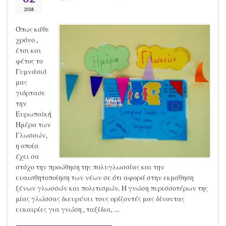
2018
Όπως κάθε
χρόνο ,
έτσι και
φέτος το
Γυμνάσιό
μας
γιόρτασε
την
Ευρωπαϊκή
Ημέρα των
Γλωσσών,
η οποία
έχει σα
στόχο την προώθηση της πολυγλωσσίας και την
ευαισθητοποίηση των νέων σε ότι αφορά στην εκμάθηση
ξένων γλωσσών και πολιτισμών. Η γνώση περισσοτέρων της
μίας γλώσσας διευρύνει τους ορίζοντές μας δίνοντας
ευκαιρίες για γνώση , ταξίδια, …