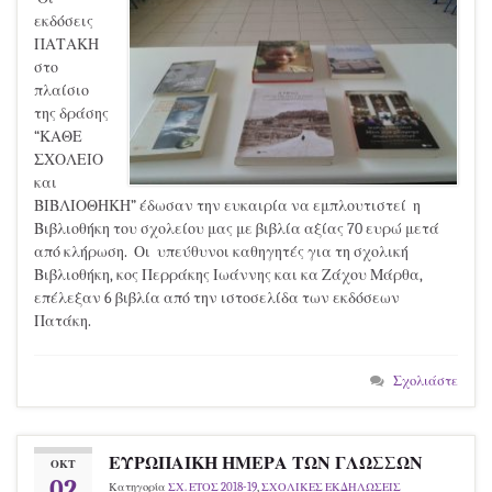
εκδόσεις
ΠΑΤΑΚΗ
στο
πλαίσιο
της δράσης
“ΚΑΘΕ
ΣΧΟΛΕΙΟ
και
ΒΙΒΛΙΟΘΗΚΗ” έδωσαν την ευκαιρία να εμπλουτιστεί η
Βιβλιοθήκη του σχολείου μας με βιβλία αξίας 70 ευρώ μετά
από κλήρωση. Οι υπεύθυνοι καθηγητές για τη σχολική
Βιβλιοθήκη, κος Περράκης Ιωάννης και κα Ζάχου Μάρθα,
επέλεξαν 6 βιβλία από την ιστοσελίδα των εκδόσεων
Πατάκη.
Σχολιάστε
ΕΥΡΩΠΑΙΚΗ ΗΜΕΡΑ ΤΩΝ ΓΛΩΣΣΩΝ
ΟΚΤ
02
Κατηγορία
ΣΧ. ΕΤΟΣ 2018-19
,
ΣΧΟΛΙΚΕΣ ΕΚΔΗΛΩΣΕΙΣ