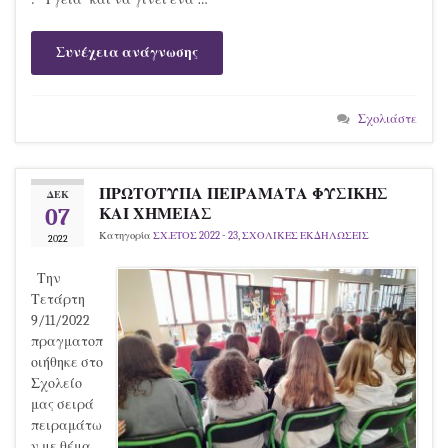
Συνέχεια ανάγνωσης
Σχολιάστε
ΠΡΩΤΟΤΥΠΑ ΠΕΙΡΑΜΑΤΑ ΦΥΣΙΚΗΣ
ΔΕΚ
07
ΚΑΙ ΧΗΜΕΙΑΣ
Κατηγορία
ΣΧ.ΕΤΟΣ 2022 - 23
,
ΣΧΟΛΙΚΕΣ ΕΚΔΗΛΩΣΕΙΣ
2022
Την
Τετάρτη
9/11/2022
πραγματοπ
οιήθηκε στο
Σχολείο
μας σειρά
πειραμάτω
ν με θέμα