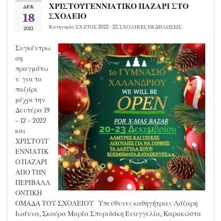
ΧΡΙΣΤΟΥΓΕΝΝΙΑΤΙΚΟ ΠΑΖΑΡΙ ΣΤΟ
ΔΕΚ
18
ΣΧΟΛΕΙΟ
Κατηγορία
ΣΧ.ΕΤΟΣ 2022 - 23
,
ΣΧΟΛΙΚΕΣ ΕΚΔΗΛΩΣΕΙΣ
2022
Συγκέντρω
ση
πραγμάτω
ν για το
παζάρι
μέχρι την
Δευτέρα 19
– 12 – 2022
και
ΧΡΙΣΤΟΥΓ
ΕΝΝΙΑΤΙΚ
Ο ΠΑΖΑΡΙ
ΑΠΟ ΤΗΝ
ΠΕΡΙΒΑΛΛ
ΟΝΤΙΚΗ
ΟΜΑΔΑ ΤΟΥ ΣΧΟΛΕΙΟΥ Υπεύθυνες καθηγήτριες Λάζαρη
Ιωάννα, Σκούρα Μαρία Σπυριδάκη Ευαγγελία, Καρακώστα