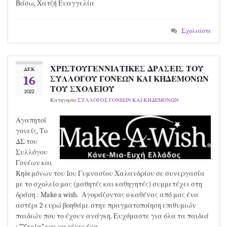
Βάσω, Χατζή Ευαγγελία
Σχολιάστε
ΧΡΙΣΤΟΥΓΕΝΝΙΑΤΙΚΕΣ ΔΡΑΣΕΙΣ ΤΟΥ
ΔΕΚ
16
ΣΥΛΛΟΓΟΥ ΓΟΝΕΩΝ ΚΑΙ ΚΗΔΕΜΟΝΩΝ
ΤΟΥ ΣΧΟΛΕΙΟΥ
2022
Κατηγορία
ΣΥΛΛΟΓΟΣ ΓΟΝΕΩΝ ΚΑΙ ΚΗΔΕΜΟΝΩΝ
Αγαπητοί
γονείς, Το
ΔΣ του
Συλλόγου
Γονέων και
Κηδεμόνων του 1ου Γυμνασίου Χαλανδρίου σε συνεργασία
με το σχολείο μας (μαθητές και καθηγητές) συμμετέχει στη
δράση : Make a wish. Αγοράζοντας ο καθένας από μας ένα
αστέρι 2 ευρώ βοηθάμε στην πραγματοποίηση επιθυμιών
παιδιών που το έχουν ανάγκη. Ευχόμαστε για όλα τα παιδιά
: “Υγεία” και να γίνει ένα …