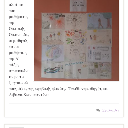
πλαίσιο
του
μαθήματος
της
Οικιακής
Οικονομίας
οι μαθητές
και οι
μαθήτριες
της Α΄
τάξης
αποτυπώνο
υν με τις
ζωγραφιές
τους όψεις της εφηβικής ηλικίας. Υπεύθυνη καθηγήτρια
Λιβανά Κωνσταντίνα
Σχολιάστε