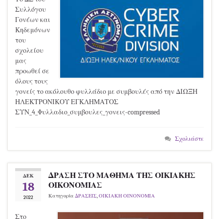
Συλλόγου
Γονέων και
Κηδεμόνων
του
σχολείου
μας
προωθεί σε
όλους τους
γονείς το ακόλουθο φυλλάδιο με συμβουλές από την ΔΙΩΞΗ
ΗΛΕΚΤΡΟΝΙΚΟΥ ΕΓΚΛΗΜΑΤΟΣ
ΣΥΝ_4_Φυλλαδιο_συμβουλες_γονεις-compressed
Σχολιάστε
ΔΡΑΣΗ ΣΤΟ ΜΑΘΗΜΑ ΤΗΣ ΟΙΚΙΑΚΗΣ
ΔΕΚ
18
ΟΙΚΟΝΟΜΙΑΣ
Κατηγορία
ΔΡΑΣΕΙΣ
,
ΟΙΚΙΑΚΗ ΟΙΝΟΝΟΜΙΑ
2022
Στο