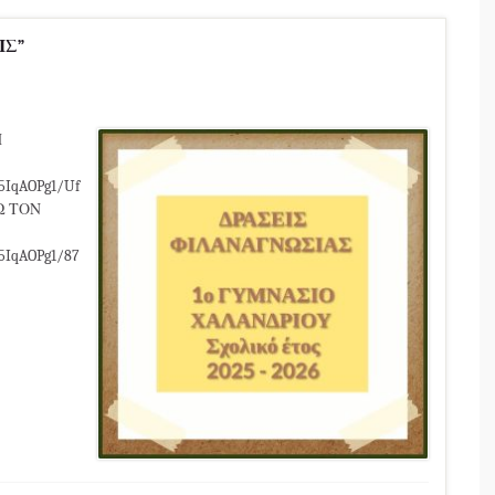
ΙΣ”
Η
5IqAOPg1/Uf
Ω ΤΟΝ
5IqAOPg1/87