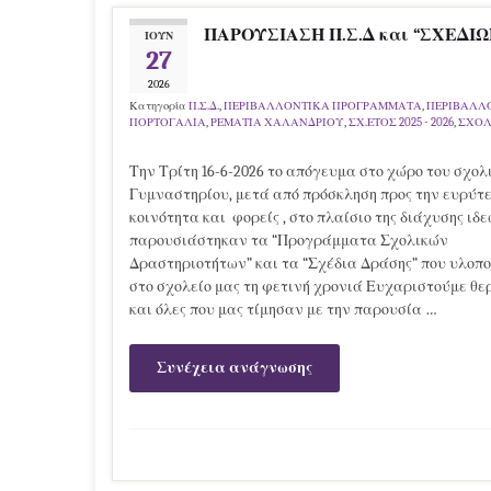
ΠΑΡΟΥΣΙΑΣΗ Π.Σ.Δ και “ΣΧΕΔΙ
ΙΟΎΝ
27
2026
Κατηγορία
Π.Σ.Δ.
,
ΠΕΡΙΒΑΛΛΟΝΤΙΚΑ ΠΡΟΓΡΑΜΜΑΤΑ
,
ΠΕΡΙΒΑΛΛΟ
ΠΟΡΤΟΓΑΛΙΑ
,
ΡΕΜΑΤΙΑ ΧΑΛΑΝΔΡΙΟΥ
,
ΣΧ.ΕΤΟΣ 2025 - 2026
,
ΣΧΟΛ
Την Τρίτη 16-6-2026 το απόγευμα στο χώρο του σχολ
Γυμναστηρίου, μετά από πρόσκληση προς την ευρύτ
κοινότητα και φορείς , στο πλαίσιο της διάχυσης ιδε
παρουσιάστηκαν τα “Προγράμματα Σχολικών
Δραστηριοτήτων” και τα “Σχέδια Δράσης” που υλοπ
στο σχολείο μας τη φετινή χρονιά Ευχαριστούμε θε
και όλες που μας τίμησαν με την παρουσία …
Συνέχεια ανάγνωσης