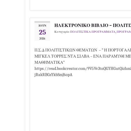
ΗΛΕΚΤΡΟΝΙΚΟ ΒΙΒΛΙΟ – ΠΟΛΙΤΙ
ΙΟΎΝ
25
Κατηγορία
ΠΟΛΙΤΙΣΤΙΚΑ ΠΡΟΓΡΑΜΜΑΤΑ
,
ΠΡΟΓΡΑΜ
2026
Π.Σ.Δ ΠΟΛΙΤΙΣΤΙΚΩΝ ΘΕΜΑΤΩΝ – ” Η ΠΟΡΤΟΓΑΛ
ΜΙΓΚΕΛ ΤΟΡΡΕΣ ΝΤΑ ΣΙΛΒΑ – ΕΝΑ ΠΑΡΑΜΥΘΙ ΜΕ
ΜΑΘΗΜΑΤΙΚΑ”
https://read.bookcreator.com/9V5Vv3tnQGYHGutQizh
jRakRBGsYkbSmJ6opA