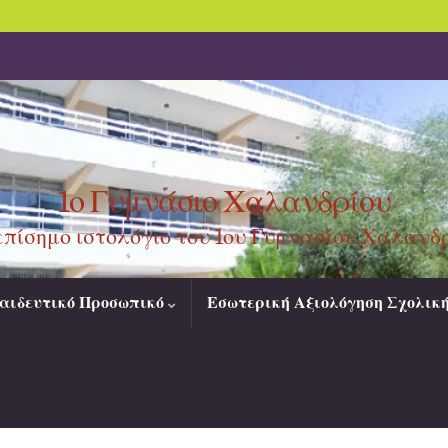
1ο Γυμνάσιο Χαλανδρίου
επίσημο ιστολόγιο του 1ου Γυμνασίου Χαλανδ
αιδευτικό Προσωπικό
Εσωτερική Αξιολόγηση Σχολικ