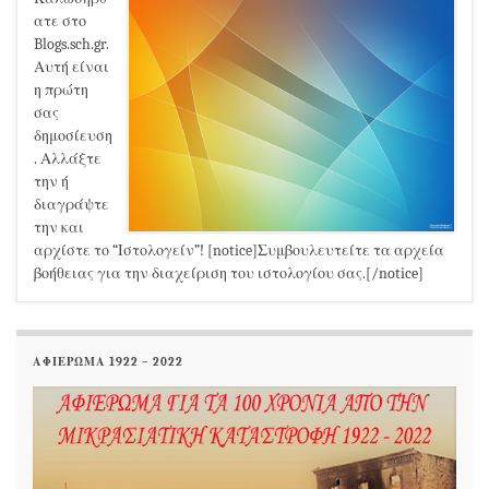
ατε στο
Blogs.sch.gr.
Αυτή είναι
η πρώτη
σας
δημοσίευση
. Αλλάξτε
την ή
διαγράψτε
την και
αρχίστε το “Ιστολογείν”! [notice]Συμβουλευτείτε τα αρχεία
βοήθειας για την διαχείριση του ιστολογίου σας.[/notice]
ΑΦΙΕΡΩΜΑ 1922 – 2022