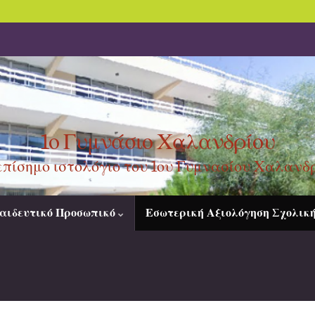
1ο Γυμνάσιο Χαλανδρίου
επίσημο ιστολόγιο του 1ου Γυμνασίου Χαλανδ
αιδευτικό Προσωπικό
Εσωτερική Αξιολόγηση Σχολικ