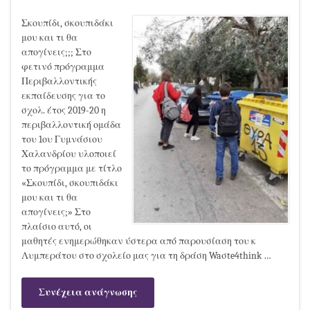
Σκουπίδι, σκουπιδάκι
μου και τι θα
απογίνεις;;; Στο
φετινό πρόγραμμα
Περιβαλλοντικής
εκπαίδευσης για το
σχολ. έτος 2019-20 η
περιβαλλοντική ομάδα
του 1ου Γυμνάσιου
Χαλανδρίου υλοποιεί
το πρόγραμμα με τίτλο
«Σκουπίδι, σκουπιδάκι
μου και τι θα
απογίνεις;» Στο
πλαίσιο αυτό, οι
μαθητές ενημερώθηκαν ύστερα από παρουσίαση του κ
Λυμπεράτου στο σχολείο μας για τη δράση Waσte4think …
Συνέχεια ανάγνωσης