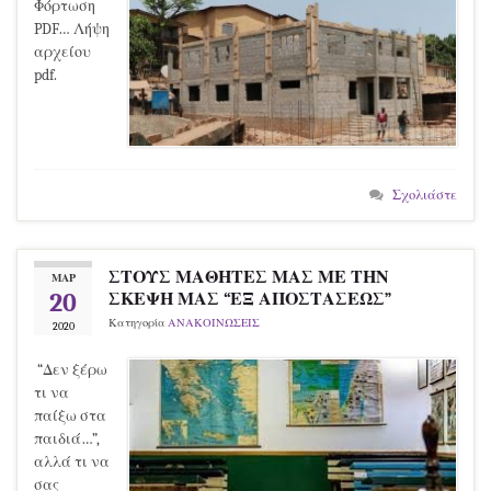
Φόρτωση
PDF… Λήψη
αρχείου
pdf.
Σχολιάστε
ΣΤΟΥΣ ΜΑΘΗΤΕΣ ΜΑΣ ΜΕ ΤΗΝ
ΜΑΡ
20
ΣΚΕΨΗ ΜΑΣ “ΕΞ ΑΠΟΣΤΑΣΕΩΣ”
Κατηγορία
ΑΝΑΚΟΙΝΩΣΕΙΣ
2020
“Δεν ξέρω
τι να
παίξω στα
παιδιά…”,
αλλά τι να
σας