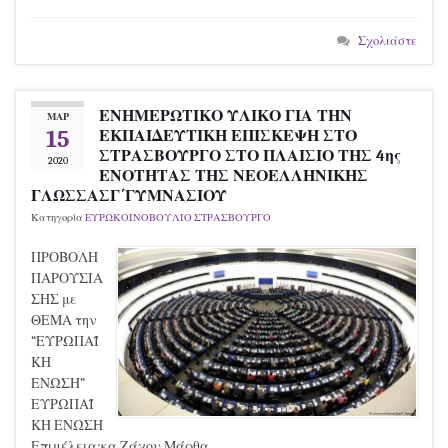
Σχολιάστε
ΕΝΗΜΕΡΩΤΙΚΟ ΥΛΙΚΟ ΓΙΑ ΤΗΝ
ΜΑΡ
15
ΕΚΠΑΙΔΕΥΤΙΚΗ ΕΠΙΣΚΕΨΗ ΣΤΟ
ΣΤΡΑΣΒΟΥΡΓΟ ΣΤΟ ΠΛΑΙΣΙΟ ΤΗΣ 4ης
2020
ΕΝΟΤΗΤΑΣ ΤΗΣ ΝΕΟΕΛΛΗΝΙΚΗΣ
ΓΛΩΣΣΑΣΓ΄ΓΥΜΝΑΣΙΟΥ
Κατηγορία
ΕΥΡΩΚΟΙΝΟΒΟΥΛΙΟ ΣΤΡΑΣΒΟΥΡΓΟ
ΠΡΟΒΟΛΗ
ΠΑΡΟΥΣΙΑ
ΣΗΣ με
ΘΕΜΑ την
“ΕΥΡΩΠΑΪ
ΚΗ
ΕΝΩΣΗ”
ΕΥΡΩΠΑΪ
ΚΗ ΕΝΩΣΗ
Επιμέλεια:κα Ζάχου Μάρθα