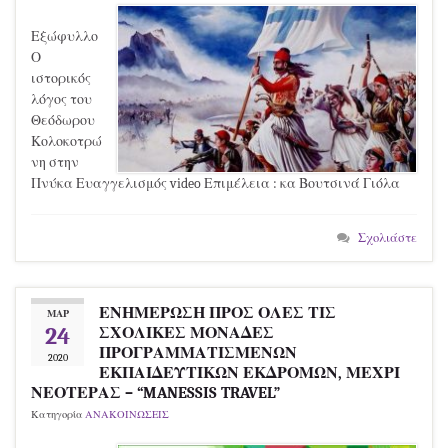
Εξώφυλλο
Ο
ιστορικός
λόγος του
Θεόδωρου
Κολοκοτρώ
νη στην
Πνύκα Ευαγγελισμός video Επιμέλεια : κα Βουτσινά Γιόλα
Σχολιάστε
ΕΝΗΜΕΡΩΣΗ ΠΡΟΣ ΟΛΕΣ ΤΙΣ
ΜΑΡ
24
ΣΧΟΛΙΚΕΣ ΜΟΝΑΔΕΣ
ΠΡΟΓΡΑΜΜΑΤΙΣΜΕΝΩΝ
2020
ΕΚΠΑΙΔΕΥΤΙΚΩΝ ΕΚΔΡΟΜΩΝ, ΜΕΧΡΙ
ΝΕΟΤΕΡΑΣ – “MANESSIS TRAVEL”
Κατηγορία
ΑΝΑΚΟΙΝΩΣΕΙΣ