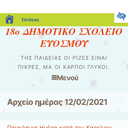
blogs.sch.gr
Σύνδεση
18ο ΔΗΜΟΤΙΚΟ ΣΧΟΛΕΙΟ
ΕΥΟΣΜΟΥ
ΤΗΣ ΠΑΙΔΕΊΑΣ ΟΙ ΡΊΖΕΣ ΕΊΝΑΙ
ΠΙΚΡΈΣ, ΜΑ ΟΙ ΚΑΡΠΟΊ ΓΛΥΚΟΊ.
Μενού
Μετάβαση στο περιεχόμενο
Αρχείο ημέρας
12/02/2021
Παγκόσμια Ημέρα κατά του Καρκίνου