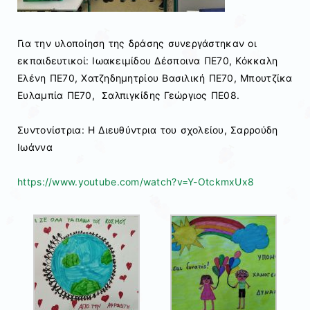
Για την υλοποίηση της δράσης συνεργάστηκαν οι
εκπαιδευτικοί: Ιωακειμίδου Δέσποινα ΠΕ70, Κόκκαλη
Ελένη ΠΕ70, Χατζηδημητρίου Βασιλική ΠΕ70, Μπουτζίκα
Ευλαμπία ΠΕ70, Σαλπιγκίδης Γεώργιος ΠΕ08.
Συντονίστρια: Η Διευθύντρια του σχολείου, Σαρρούδη
Ιωάννα
https://www.youtube.com/watch?v=Y-OtckmxUx8