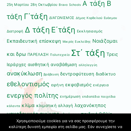
Β
Α τάξη
25η Μαρτίου
28η Οκτωβρίου
Bravo Schools
Γ΄τάξη
τάξη
ΔΙΑΓΩΝΙΣΜΟΣ
Δήμος Κορδελιού Ευόσμου
Δ τάξη
Ε΄τάξη
Διατροφή
Εκκλησιασμός
Εκπαιδευτική επίσκεψη
Νοιάζομαι
Μικρός Ευκλείδης
Στ΄ τάξη
και δρω
Τρεις
ΠΑΡΕΛΑΣΗ
Πολυτεχνείο
Ιεράρχες
αισθητική αναβάθμιση
αλληλεγγύη
ανακύκλωση
δεντροφύτευση
διαδίκτυο
βράβευση
εθελοντισμός
εκφοβισμός
ειρήνη
ενέργεια
ενεργός πολίτης
ενημέρωση
επιδαπέδια παιχνίδια
κλίμα
λαχανόκηπος
κλιματική αλλαγή
κάλαντα
μακεδονικός αγώνας
παιδικό βιβλίο
ολοήμερο
Χρησιμοποιούμε cookies για να σας προσφέρουμε την
περιβάλλον
συμβόλαιο
πρώτες βοήθειες
συμβόλαιο
καλύτερη δυνατή εμπειρία στη σελίδα μας. Εάν συνεχίσετε να