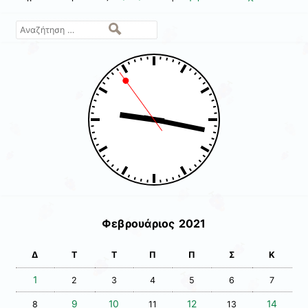
Αναζήτηση
Φεβρουάριος 2021
Δ
Τ
Τ
Π
Π
Σ
Κ
1
2
3
4
5
6
7
9
10
12
14
8
11
13