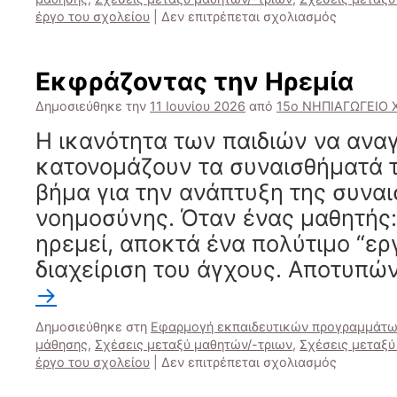
στο
έργο του σχολείου
|
Δεν επιτρέπεται σχολιασμός
Μαθαίνου
τα
Συναισθή
Εκφράζοντας την Ηρεμία
μας
Δημοσιεύθηκε την
11 Ιουνίου 2026
από
15ο ΝΗΠΙΑΓΩΓΕΙΟ
Η ικανότητα των παιδιών να ανα
κατονομάζουν τα συναισθήματά τ
βήμα για την ανάπτυξη της συνα
νοημοσύνης. Όταν ένας μαθητής: 
ηρεμεί, αποκτά ένα πολύτιμο “εργ
διαχείριση του άγχους. Αποτυπώ
→
Δημοσιεύθηκε στη
Εφαρμογή εκπαιδευτικών προγραμμάτω
μάθησης
,
Σχέσεις μεταξύ μαθητών/-τριων
,
Σχέσεις μεταξύ
στο
έργο του σχολείου
|
Δεν επιτρέπεται σχολιασμός
Εκφράζο
την