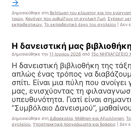
→
Δημοσιεύθηκε στη
Βελτίωση του κλίματος και την ενίσχυ
τριών
,
Κανόνες που ρυθμίζουν τη σχολική ζωή
,
Σχέσεις με
εκπαιδευτικών
,
Το εκπαιδευτικό έργο του σχολείου
|
Δεν 
Η δανειστική μας βιβλιοθήκ
Δημοσιεύθηκε την
11 Ιουνίου 2026
από
15ο ΝΗΠΙΑΓΩΓΕΙΟ
Η δανειστική βιβλιοθήκη της τάξη
απλώς ένας τρόπος να διαβάζουμ
σπίτι. Είναι μια πύλη που ανοίγει
μας, ενισχύοντας τη φιλαναγνωσί
υπευθυνότητα. Γιατί είναι σημαντ
“Συμβόλαιο Δανεισμού”, μαθαίν
Δημοσιεύθηκε στη
Διδασκαλία, Μάθηση και Αξιολόγηση
,
Το
σχολείου
,
Υποστηρικτικά προγράμματα και δράσεις
|
Δεν ε