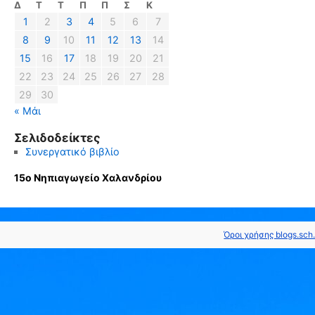
Δ
Τ
Τ
Π
Π
Σ
Κ
1
2
3
4
5
6
7
8
9
10
11
12
13
14
15
16
17
18
19
20
21
22
23
24
25
26
27
28
29
30
« Μάι
Σελιδοδείκτες
Συνεργατικό βιβλίο
15ο Νηπιαγωγείο Χαλανδρίου
Όροι χρήσης blogs.sch.