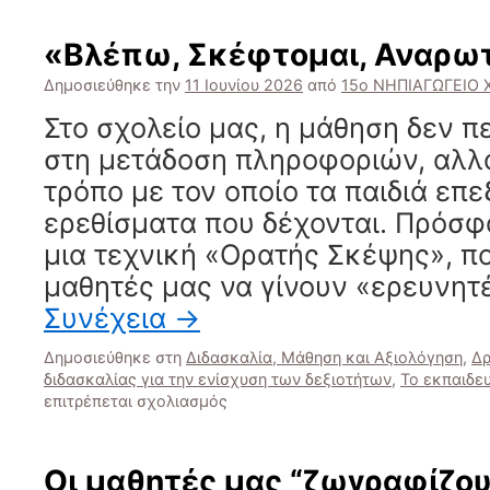
«Βλέπω, Σκέφτομαι, Αναρωτ
Δημοσιεύθηκε την
11 Ιουνίου 2026
από
15ο ΝΗΠΙΑΓΩΓΕΙΟ
Στο σχολείο μας, η μάθηση δεν πε
στη μετάδοση πληροφοριών, αλλά
τρόπο με τον οποίο τα παιδιά επ
ερεθίσματα που δέχονται. Πρόσ
μια τεχνική «Ορατής Σκέψης», π
μαθητές μας να γίνουν «ερευνητ
Συνέχεια
→
Δημοσιεύθηκε στη
Διδασκαλία, Μάθηση και Αξιολόγηση
,
Δρ
διδασκαλίας για την ενίσχυση των δεξιοτήτων
,
Το εκπαιδευ
στο
επιτρέπεται σχολιασμός
«Βλέπω,
Σκέφτομαι,
Αναρωτιέμαι»
Οι μαθητές μας “ζωγραφίζου