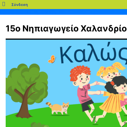
blogs.sch.gr
Σύνδεση
Μετάβαση
σε
15ο Νηπιαγωγείο Χαλανδρίο
περιεχόμενο