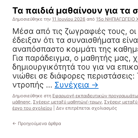
Ηρεμία
Τα παιδιά μαθαίνουν για τα
Δημοσιεύθηκε την
11 Ιουνίου 2026
από
15ο ΝΗΠΙΑΓΩΓΕΙΟ
Μέσα από τις ζωγραφιές τους, οι
έδειξαν ότι τα συναισθήματα είνα
αναπόσπαστο κομμάτι της καθημε
Για παράδειγμα, ο μαθητής μας, 
δημιουργικότητά του για να επικ
νιώθει σε διάφορες περιστάσεις:
ντροπής …
Συνέχεια
→
Δημοσιεύθηκε στη
Εφαρμογή εκπαιδευτικών προγραμμάτω
μάθησης
,
Σχέσεις μεταξύ μαθητών/-τριων
,
Σχέσεις μεταξύ
στο
έργο του σχολείου
|
Δεν επιτρέπεται σχολιασμός
Τα
παιδιά
←
Προηγούμενα άρθρα
μαθαίνου
για