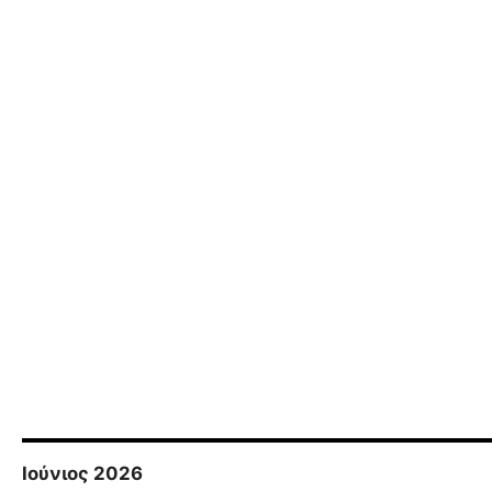
τα
συναισθή
Ιούνιος 2026