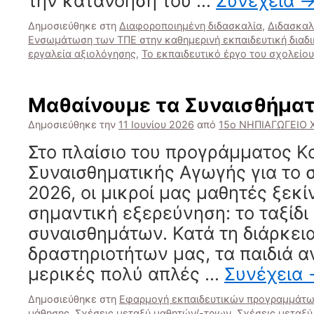
την κατανόηση του …
Συνέχεια
Δημοσιεύθηκε στη
Διαφοροποιημένη διδασκαλία
,
Διδασκαλ
Ενσωμάτωση των ΤΠΕ στην καθημερινή εκπαιδευτική διαδι
εργαλεία αξιολόγησης
,
Το εκπαιδευτικό έργο του σχολείου
Μαθαίνουμε τα Συναισθήματ
Δημοσιεύθηκε την
11 Ιουνίου 2026
από
15ο ΝΗΠΙΑΓΩΓΕΙΟ
Στο πλαίσιο του προγράμματος Κ
Συναισθηματικής Αγωγής για το 
2026, οι μικροί μας μαθητές ξεκ
σημαντική εξερεύνηση: το ταξίδι
συναισθημάτων. Κατά τη διάρκει
δραστηριοτήτων μας, τα παιδιά 
μερικές πολύ απλές …
Συνέχεια
Δημοσιεύθηκε στη
Εφαρμογή εκπαιδευτικών προγραμμάτω
μάθησης
,
Σχέσεις μεταξύ μαθητών/-τριων
,
Σχέσεις μεταξύ