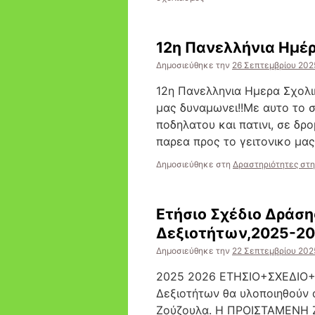
Ομαλή
Μετάβαση
και
12η Πανελλήνια Ημέρ
Θετικό
κλίμα
Δημοσιεύθηκε την
26 Σεπτεμβρίου 202
στο
σχολικό
12η Πανελληνια Ημερα Σχολι
μας
μας δυναμωνει!!Με αυτο το 
περιβάλλον!!
ποδηλατου και πατινι, σε δρ
παρεα προς το γειτονικο μα
Δημοσιεύθηκε στη
Δραστηριότητες στη
Ετήσιο Σχέδιο Δράση
Δεξιοτήτων,2025-2
Δημοσιεύθηκε την
22 Σεπτεμβρίου 202
2025 2026 ΕΤΗΣΙΟ+ΣΧΕΔΙΟ
Δεξιοτήτων θα υλοποιηθούν 
Ζούζουλα. Η ΠΡΟΙΣΤΑΜΕΝΗ Ζ