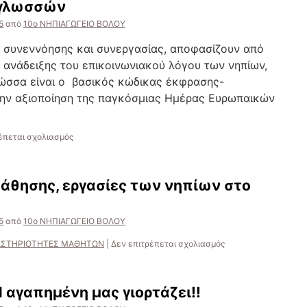
Αθλητισμού
 γλωσσών
Talk
σε
about
5
από
10ο ΝΗΠΙΑΓΩΓΕΙΟ ΒΟΛΟΥ
συνεργασία
Nature”:
με
Bringing
ν συνεννόησης και συνεργασίας, αποφασίζουν από
τους
English
γονείς,
 ανάδειξης του επικοινωνιακού λόγου των νηπίων,
to
26-
Life
λώσσα είναι ο βασικός κώδικας έκφρασης-
9-
through
την αξιοποίηση της παγκόσμιας Ημέρας Ευρωπαικών
2025
Experiential
Learning,
στις
στο
έπεται σχολιασμός
20-
Συνεργατικό
9-
μάθημα
2025
στην
άθησης, εργασίες των νηπίων στο
Αγγλική
γλώσσα:
Παγκόσμια
5
από
10ο ΝΗΠΙΑΓΩΓΕΙΟ ΒΟΛΟΥ
Ημέρα
Ευρωπαικών
στο
ΑΣΤΗΡΙΟΤΗΤΕΣ ΜΑΘΗΤΩΝ
|
Δεν επιτρέπεται σχολιασμός
γλωσσών
Εσωτερικά
κίνητρα
μάθησης,
 αγαπημένη μας γιορτάζει!!
εργασίες
των