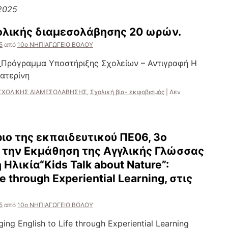
2025
λικής διαμεσολάβησης 20 ωρών.
5
από
10ο ΝΗΠΙΑΓΩΓΕΙΟ ΒΟΛΟΥ
Πρόγραμμα Υποστήριξης Σχολείων – Αντιγραφή Η
ατερίνη
 ΣΧΟΛΙΚΗΣ ΔΙΑΜΕΣΟΛΑΒΗΣΗΣ
,
Σχολική βία- εκφοβισμός
|
Δεν
μμα
ης
ιο της εκπαιδευτικού ΠΕ06, 3ο
α την Εκμάθηση της Αγγλικής Γλώσσας
Ηλικία“Kids Talk about Nature”:
fe through Experiential Learning, στις
5
από
10ο ΝΗΠΙΑΓΩΓΕΙΟ ΒΟΛΟΥ
ging English to Life through Experiential Learning