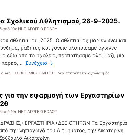
α Σχολικού Αθλητισμού, 26-9-2025.
5
από
10ο ΝΗΠΙΑΓΩΓΕΙΟ ΒΟΛΟΥ
κου αθλητισμου, 2025. Ο αθλητισμος μας ενωνει και
συνθημα, μαθητες και γονεις υλοποισαμε αγωνες
ομο εξω απο το σχολειο, περπατησαμε ολοι μαζι, μια
ς παρκο, …
Συνέχεια
→
στο
 φύση.
,
ΠΑΓΚΟΣΜΙΕΣ ΗΜΕΡΕΣ
|
Δεν επιτρέπεται σχολιασμός
12η
Πανελλήνια
Ημέρα
ς για την εφαρμογή των Εργαστηρίων
Σχολικού
Αθλητισμού,
026
26-
5
από
10ο ΝΗΠΙΑΓΩΓΕΙΟ ΒΟΛΟΥ
9-
2025.
+ΔΡΑΣΗΣ,+ΕΡΓΑΣΤΗΡΙΑ+ΔΕΞΙΟΤΗΤΩΝ Tα Εργαστήρια
από την νηπιαγωγό του Α τμήματος, την Αικατερίνη
ούζουλα Αικατερίνη