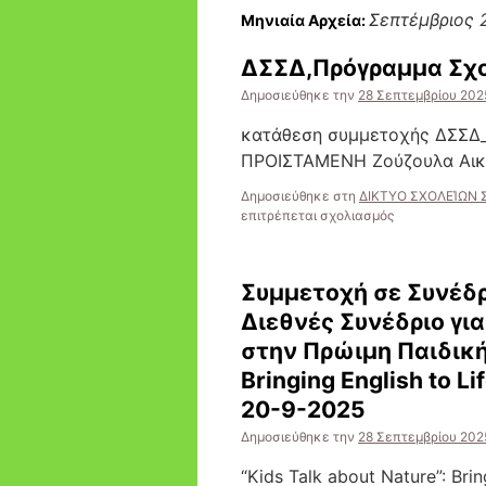
Σεπτέμβριος 
Μηνιαία Αρχεία:
ΔΣΣΔ,Πρόγραμμα Σχο
Δημοσιεύθηκε την
28 Σεπτεμβρίου 202
κατάθεση συμμετοχής ΔΣΣΔ_
ΠΡΟΙΣΤΑΜΕΝΗ Ζούζουλα Αικ
Δημοσιεύθηκε στη
ΔΙΚΤΥΟ ΣΧΟΛΕΊΩΝ
στο
επιτρέπεται σχολιασμός
ΔΣΣΔ,Πρόγρα
Σχολικής
διαμεσολάβησ
Συμμετοχή σε Συνέδρ
20
ωρών.
Διεθνές Συνέδριο γι
στην Πρώιμη Παιδική 
Bringing English to Li
20-9-2025
Δημοσιεύθηκε την
28 Σεπτεμβρίου 202
“Kids Talk about Nature”: Brin