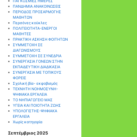
ΠΑΓΚΟΣΜΙΕΣ ΗΜΕΡΕΣ
ΠΑΝΔΗΜΙΑ ΑΝΑΚΟΙΝΩΣΕΙΣ
ΠΕΡΙΟΔΟΣ ΠΡΟΣΑΡΜΟΓΗΣ
ΜΑΘΗΤΩΝ
Περσόνες κούκλες
ΠΟΛΙΤΕΙΟΤΗΤΑ-ΕΝΕΡΓΟΙ
ΜΑΘΗΤΕΣ
ΠΡΑΚΤΙΚΗ ΑΣΚΗΣΗ ΦΟΙΤΗΤΩΝ
ΣΥΜΜΕΤΟΧΗ ΣΕ
ΔΙΑΓΩΝΙΣΜΟΥΣ
ΣΥΜΜΕΤΟΧΗ ΣΕ ΣΥΝΕΔΡΙΑ
ΣΥΝΕΡΓΑΣΙΑ ΓΟΝΕΩΝ ΣΤΗΝ
ΕΚΠΑΙΔΕΥΤΙΚΗ ΔΙΑΔΙΚΑΣΙΑ
ΣΥΝΕΡΓΑΣΙΑ ΜΕ ΤΟΠΙΚΟΥΣ
ΦΟΡΕΙΣ
Σχολική βία- εκφοβισμός
ΤΕΧΝΗΤΗ ΝΟΗΜΟΣΥΝΗ-
ΨΗΦΙΑΚΑ ΕΡΓΑΛΕΙΑ
ΤΟ ΝΗΠΙΑΓΩΓΕΙΟ ΜΑΣ
ΥΓΕΙΑ ΚΑΙ ΠΟΙΟΤΗΤΑ ΖΩΗΣ
ΥΠΟΛΟΓΙΣΤΗΣ-ΨΗΦΙΑΚΑ
ΕΡΓΑΛΕΙΑ
Χωρίς κατηγορία
Σεπτέμβριος 2025