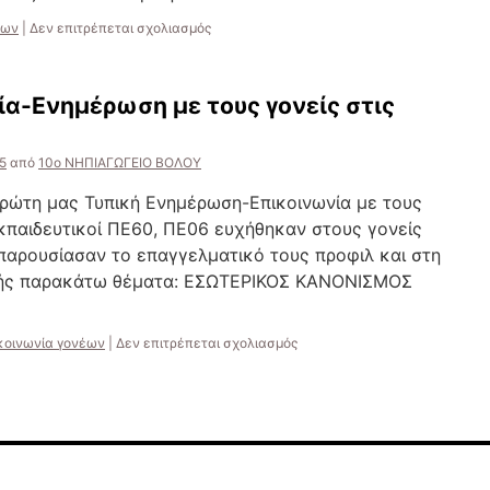
στο
των
|
Δεν επιτρέπεται σχολιασμός
Ετήσιο
Σχέδιο
Δράσης
ία-Ενημέρωση με τους γονείς στις
για
την
εφαρμογή
5
από
10ο ΝΗΠΙΑΓΩΓΕΙΟ ΒΟΛΟΥ
των
Εργαστηρίων
ρώτη μας Τυπική Ενημέρωση-Επικοινωνία με τους
Δεξιοτήτων,2025-
2026
εκπαιδευτικοί ΠΕ60, ΠΕ06 ευχήθηκαν στους γονείς
 παρουσίασαν το επαγγελματικό τους προφιλ και στη
ξής παρακάτω θέματα: ΕΣΩΤΕΡΙΚΟΣ ΚΑΝΟΝΙΣΜΟΣ
στο
κοινωνία γονέων
|
Δεν επιτρέπεται σχολιασμός
1η
Τυπική
Επικοινωνία-
Ενημέρωση
με
τους
γονείς