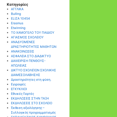
Kατηγορίες
AΓΓΛΙΚΑ
Bulling
ELIZA 10454
Erasmus
Etwinning
TO ΧΑΜΟΓΕΛΟ ΤΟΥ ΠΑΙΔΙΟΥ
ΑΓΙΑΣΜΟΣ ΣΧΟΛΕΙΟΥ
ΑΝΑΔΥΟΜΕΝΕΣ
ΔΡΑΣΤΗΡΙΟΤΗΤΕΣ ΜΑΘΗΤΩΝ
ΑΝΑΚΟΙΝΩΣΕΙΣ
ΑΣΦΑΛΕΙΑ ΣΤΟ ΔΙΑΔΙΚΤΥΟ
ΔΙΑΧΕΙΡΙΣΗ ΠΕΝΘΟΥΣ-
ΑΠΩΛΕΙΑΣ
ΔΙΚΤΥΟ ΣΧΟΛΕΊΩΝ ΣΧΟΛΙΚΗΣ
ΔΙΑΜΕΣΟΛΑΒΗΣΗΣ
Δραστηριότητες στη φύση.
Εγγραφές
ΕΓΚΥΚΛΙΟΙ
Εθνικές Γιορτές
ΕΚΔΗΛΩΣΕΙΣ ΣΤΗΝ ΤΑΞΗ
ΕΚΔΗΛΩΣΕΙΣ ΣΤΟ ΣΧΟΛΕΙΟ
Έκθεση αξιολόγησης –
Συλλογικός προγραμματισμός