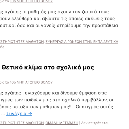
5
από
10ο ΝΗΠΙΑΓΩΓΕΙΟ ΒΟΛΟΥ
νηπίων
στο
ης αγάπης οι μαθητές μας έχουν τον ζωτικό τους
σπίτι.
σουν ελεύθερα και αβίαστα τις όποιες σκέψεις τους
δευτικοί όσο και οι γονείς στηρίζουμε την προσπάθεια
ΑΣΤΗΡΙΟΤΗΤΕΣ ΜΑΘΗΤΩΝ
,
ΣΥΝΕΡΓΑΣΙΑ ΓΟΝΕΩΝ ΣΤΗΝ ΕΚΠΑΙΔΕΥΤΙΚΗ
στο
μός
Κοινωνικό
σχολείο:
Η
Θετικό κλίμα στο σχολικό μας
αγαπημένη
μας
γιορτάζει!!
5
από
10ο ΝΗΠΙΑΓΩΓΕΙΟ ΒΟΛΟΥ
ης αγάπης , ενισχύουμε και δίνουμε έμφαση στις
ιγμές των παιδιών μας στο σχολικό περιβάλλον, οι
έσεις μεταξύ των μαθητών μας!! Οι στιγμές αυτές
ο …
Συνέχεια
→
ΑΣΤΗΡΙΟΤΗΤΕΣ ΜΑΘΗΤΩΝ
,
ΟΜΑΛΗ ΜΕΤΑΒΑΣΗ
|
Δεν επιτρέπεται