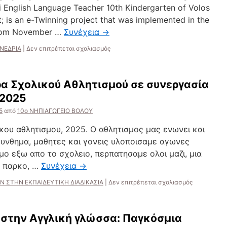
i English Language Teacher 10th Kindergarten of Volos
 is an e-Twinning project that was implemented in the
 from November …
Συνέχεια
→
στο
ΝΕΔΡΙΑ
|
Δεν επιτρέπεται σχολιασμός
Συμμετοχή
σε
Συνέδριο
α Σχολικού Αθλητισμού σε συνεργασία
της
εκπαιδευτικού
-2025
ΠΕ06,
5
από
10ο ΝΗΠΙΑΓΩΓΕΙΟ ΒΟΛΟΥ
3ο
Διεθνές
κου αθλητισμου, 2025. Ο αθλητισμος μας ενωνει και
Συνέδριο
για
συνθημα, μαθητες και γονεις υλοποισαμε αγωνες
την
ομο εξω απο το σχολειο, περπατησαμε ολοι μαζι, μια
Εκμάθηση
ς παρκο, …
Συνέχεια
→
της
Αγγλικής
στο
Ν ΣΤΗΝ ΕΚΠΑΙΔΕΥΤΙΚΗ ΔΙΑΔΙΚΑΣΙΑ
|
Δεν επιτρέπεται σχολιασμός
Γλώσσας
12η
στην
Πανελλήνι
Πρώιμη
Ημέρα
Παιδική
 στην Αγγλική γλώσσα: Παγκόσμια
Σχολικού
Ηλικία“Kids