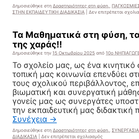
Δημοσιεύθηκε στη
Δραστηριότητες στη φύση.
,
ΠΑΓΚΟΣΜΙΕ
ΣΤΗΝ ΕΚΠΑΙΔΕΥΤΙΚΗ ΔΙΑΔΙΚΑΣΙΑ
|
Δεν επιτρέπεται σχολι
Τα Μαθηματικά στη φύση, τ
της χαράς!!
Δημοσιεύθηκε την
15 Οκτωβρίου 2025
από
10ο ΝΗΠΙΑΓΩΓ
Το σχολείο μας, ως ένα κινητικό
τοπική μας κοινωνία επενδύει σ
τους σχολικού περιβάλλοντος, επ
βιωματική και συνεργατική μάθη
γονείς μας ως συνεργάτες υποσ
την εκπαιδευτική μας διδακτική 
Συνέχεια
→
Δημοσιεύθηκε στη
Δραστηριότητες στη φύση.
,
ΣΥΝΕΡΓΑΣΙΑ
στο
ΔΙΑΔΙΚΑΣΙΑ
|
Δεν επιτρέπεται σχολιασμός