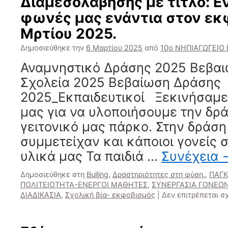
Διαμεσολάβησης με τίτλο: Ε
φωνές μας ενάντια στον εκ
Μρτίου 2025.
Δημοσιεύθηκε την
6 Μαρτίου 2025
από
10ο ΝΗΠΙΑΓΩΓΕΙΟ
Αναμνηστικό Δράσης 2025 Βεβα
Σχολεία 2025 Βεβαίωση Δράσης
2025_Εκπαιδευτικοί Ξεκινήσαμε
μας για να υλοποιήσουμε την δρ
γειτονικό μας πάρκο. Στην δράση
συμμετείχαν και κάποιοι γονείς 
υλικά μας Τα παιδιά …
Συνέχεια
Δημοσιεύθηκε στη
Bulling
,
Δραστηριότητες στη φύση.
,
ΠΑΓΚ
ΠΟΛΙΤΕΙΟΤΗΤΑ-ΕΝΕΡΓΟΙ ΜΑΘΗΤΕΣ
,
ΣΥΝΕΡΓΑΣΙΑ ΓΟΝΕΩΝ
ΔΙΑΔΙΚΑΣΙΑ
,
Σχολική βία- εκφοβισμός
|
Δεν επιτρέπεται σ