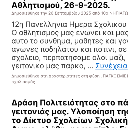
Αθλητισμού, 26-9-2025.
μ
α
Δημοσιεύθηκε την
26 Σεπτεμβρίου 2025
από
10ο ΝΗΠΙΑΓ
12η Πανελληνια Ημερα Σχολικου 
Ο αθλητισμος μας ενωνει και μα
αυτο το συνθημα, μαθητες και γο
αγωνες ποδηλατου και πατινι, σε
σχολειο, περπατησαμε ολοι μαζι,
γειτονικο μας παρκο, …
Συνέχει
Δημοσιεύθηκε στη
Δραστηριότητες στη φύση.
,
ΠΑΓΚΟΣΜΙΕ
στο
σχολιασμός
12η
Πανελλήνια
Ημέρα
Δράση Πολιτειότητας στο π
Σχολικού
γειτονιάς μας. Υλοποίηση τη
Αθλητισμού,
26-
το Δίκτυο Σχολείων Σχολική
9-
2025.