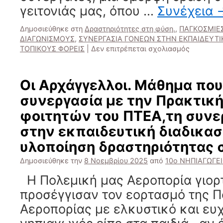
γειτονιάς μας, όπου …
Συνέχεια
Δημοσιεύθηκε στη
Δραστηριότητες στη φύση.
,
ΠΑΓΚΟΣΜΙΕ
ΔΙΑΓΩΝΙΣΜΟΥΣ
,
ΣΥΝΕΡΓΑΣΙΑ ΓΟΝΕΩΝ ΣΤΗΝ ΕΚΠΑΙΔΕΥΤΙΚ
στο
ΤΟΠΙΚΟΥΣ ΦΟΡΕΙΣ
|
Δεν επιτρέπεται σχολιασμός
Δράσεις
για
την
Οι Αρχάγγελλοι. Μάθημα που
Παγκόσμι
συνεργασία με την Πρακτικ
Ημέρα
Ατόμων
φοιτητών του ΠΤΕΑ,τη συνε
Αναπηρία!
στην εκπαιδευτική διαδικασ
Συμμετοχ
στον
υλοποίηση δραστηριότητας 
διαγωνισ
του
Δημοσιεύθηκε την
8 Νοεμβρίου 2025
από
10ο ΝΗΠΙΑΓΩΓΕ
ΕΕΕΚ
Η Πολεμική μας Αεροπορία γιορτά
ΞΑΝΘΗΣμ
Θέμα:
προσέγγισαν τον εορτασμό της Π
«Αυτό
Αεροπορίας με ελκυστικό και ευχ
που
μας