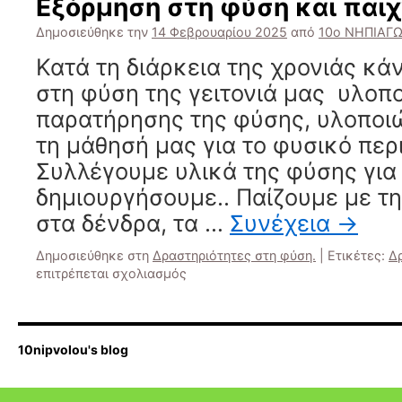
Εξόρμηση στη φύση και παιχ
Δημοσιεύθηκε την
14 Φεβρουαρίου 2025
από
10ο ΝΗΠΙΑΓ
Κατά τη διάρκεια της χρονιάς κά
στη φύση της γειτονιά μας υλοπο
παρατήρησης της φύσης, υλοποι
τη μάθησή μας για το φυσικό περ
Συλλέγουμε υλικά της φύσης για
δημιουργήσουμε.. Παίζουμε με 
στα δένδρα, τα …
Συνέχεια
→
Δημοσιεύθηκε στη
Δραστηριότητες στη φύση.
|
Ετικέτες:
Δ
στο
επιτρέπεται σχολιασμός
Εξόρμηση
στη
φύση
και
10nipvolou's blog
παιχνίδι.