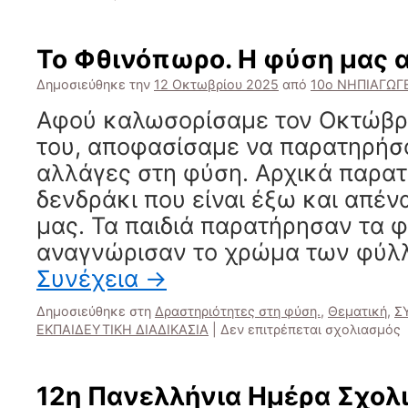
Τα
Μαθηματικά
στη
Το Φθινόπωρο. Η φύση μας α
φύση,
τα
Δημοσιεύθηκε την
12 Οκτωβρίου 2025
από
10ο ΝΗΠΙΑΓΩΓ
μαθηματικά
Αφού καλωσορίσαμε τον Οκτώβρι
της
χαράς!!
του, αποφασίσαμε να παρατηρήσο
αλλάγες στη φύση. Αρχικά παρα
δενδράκι που είναι έξω και απέν
μας. Τα παιδιά παρατήρησαν τα 
αναγνώρισαν το χρώμα των φύλ
Συνέχεια
→
Δημοσιεύθηκε στη
Δραστηριότητες στη φύση.
,
Θεματική
,
Σ
σ
ΕΚΠΑΙΔΕΥΤΙΚΗ ΔΙΑΔΙΚΑΣΙΑ
|
Δεν επιτρέπεται σχολιασμός
Τ
Φ
12η Πανελλήνια Ημέρα Σχολ
φ