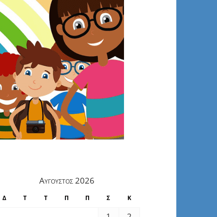
Αύγουστος 2026
Δ
Τ
Τ
Π
Π
Σ
Κ
1
2