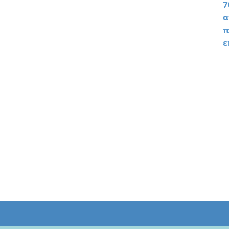
7
α
π
ε