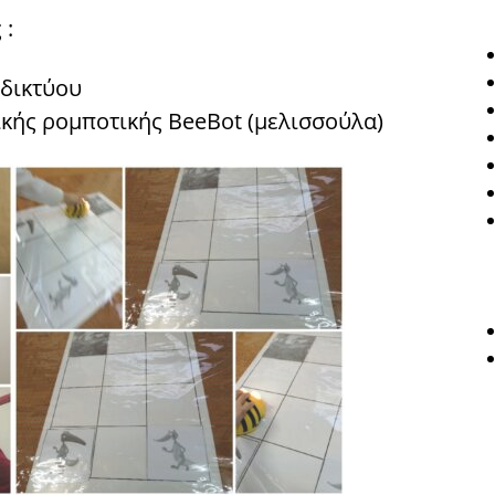
 :
-δικτύου
ικής ρομποτικής BeeBot (μελισσούλα)