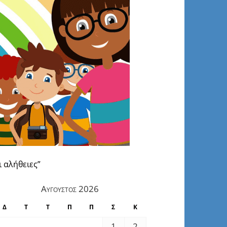
 αλήθειες”
Αύγουστος 2026
Δ
Τ
Τ
Π
Π
Σ
Κ
1
2